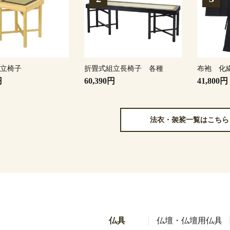
組立椅子
折畳式組立長椅子 各種
布袍 化
円
60,390円
41,800円
法衣・袈裟一覧はこちら
仏具
仏壇・仏壇用仏具