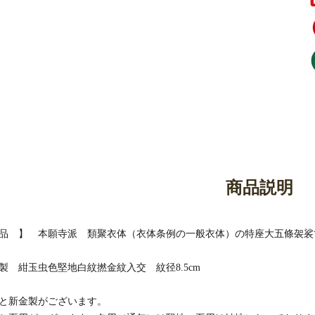
御香・線香
お手入れ用品
商品説明
品 】 本願寺派 類聚衣体（衣体条例の一般衣体）の特座大五條袈裟
製 紺玉虫色堅地白紋撚金紋入交 紋径8.5cm
と新金製がございます。