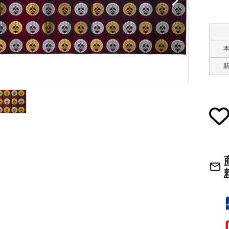
草履・はきもの
ご法要用品・箱類
袴
椅子・机・その
式章・略肩衣
戸帳・華鬘
法衣かばん・中
幕・旗
束入
mail_outline
その他
本堂金具・上壇彫物
喚鐘・梵鐘・銅