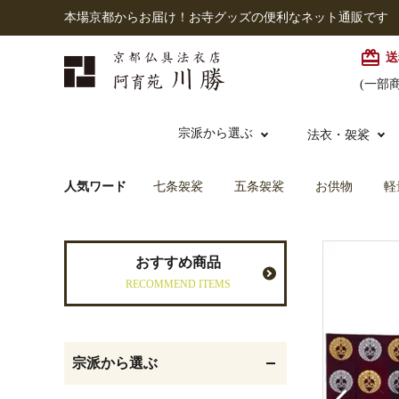
本場京都からお届け！お寺グッズの便利なネット通販です
card_giftcard
送
(一部
宗派から選ぶ
法衣・袈裟
人気ワード
七条袈裟
五条袈裟
お供物
軽
本願寺派（西）
大谷派
本連念珠（僧侶用）
七条袈裟
経本入・念珠入・式章
御本尊・御掛軸
仏壇
中古品
おすすめ商品
入
RECOMMEND ITEMS
黒衣・直綴
灯明具・灯明準備用品
お位牌
宗派から選ぶ
記念品・おつかいもの