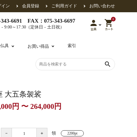
グイン
会員登録
ご利用ガイド
お問い合わせ
0
343-6691 FAX：075-343-6697
person
shopping_cart
- 9:00～17:30（定休日 - 土日祝）
会員
カート
用仏具
索引
お買い得品
search
各派共通
礼盤
色衣・裳附
収納
天蓋・瓔珞・吊金具
過去帳
座 大五条袈裟
,000円 〜 264,000円
・香盒
襦袢・裾除け
仏器・供笥・供物
－
＋
領
2200pt