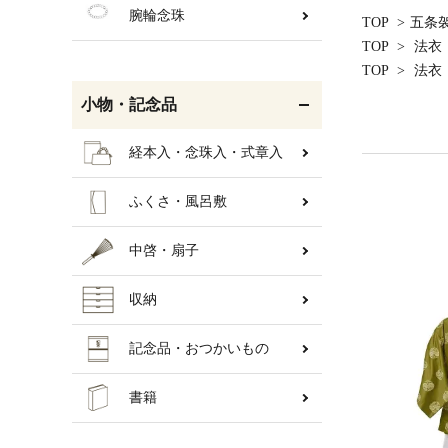
腕輪念珠
TOP
>
五条
TOP
>
法衣
TOP
>
法衣
小物・記念品
経本入・念珠入・式章入
ふくさ・風呂敷
中啓・扇子
収納
記念品・おつかいもの
書籍