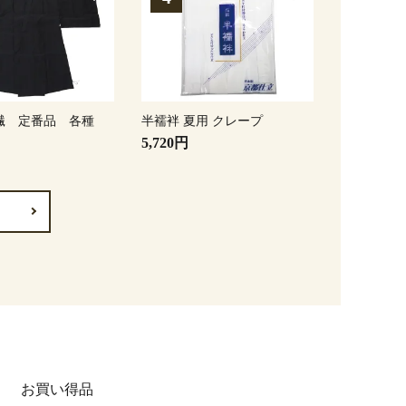
繊 定番品 各種
半襦袢 夏用 クレープ
5,720円
お買い得品