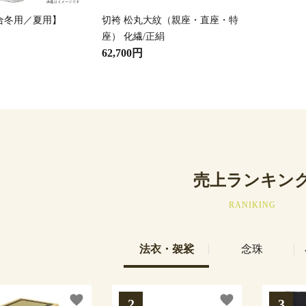
【合冬用／夏用】
切袴 松丸大紋（親座・直座・特
座） 化繊/正絹
62,700円
売上ランキン
RANIKING
法衣・袈裟
念珠
favorite
favorite