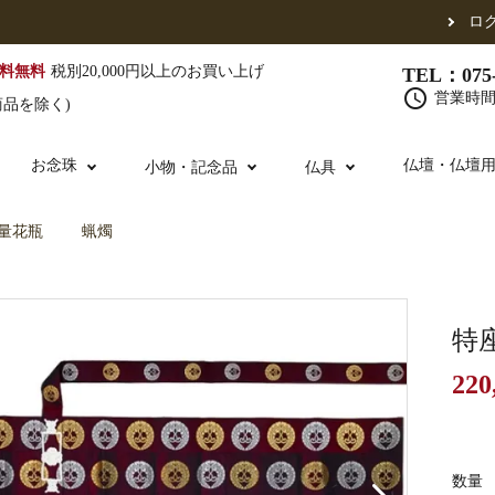
ロ
料無料
税別20,000円以上のお買い上げ
TEL：075-
schedule
営業時間 
商品を除く)
お念珠
仏壇・仏壇
小物・記念品
仏具
量花瓶
蝋燭
（東）
真宗他派
腕輪念珠
単念珠
修多羅
ふくさ・風呂敷
宮殿・厨子・須弥壇
仏壇用お仏具
アウトレット
五条袈裟
中啓・扇子
卓類・常香盤・
法名軸
特
220
布袍・間衣
金香炉・花瓶・火立
お仏壇の引き取り
白衣・色服
土香炉・香炉台
書籍
数量