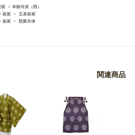
袈裟
>
本願寺派（西）
・袈裟
>
五条袈裟
・袈裟
>
類聚衣体
関連商品