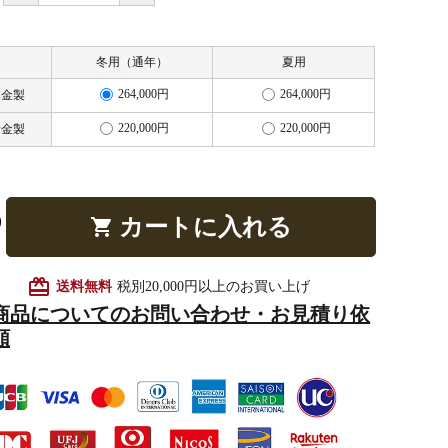
冬用（通年）
夏用
他仏具
得度・中仏用品
讃佛歌掛図
264,000円
264,000円
本金製
220,000円
220,000円
新金製
啓半装
作務衣
山号額・寄進額・定紋
カートに入れる
shopping_cart
card_giftcard
送料無料
税別20,000円以上のお買い上げ
商品についてのお問い合わせ・お見積り依
頼
像
掲示板・屋外用品・金
物