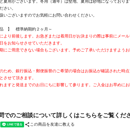
と夏用がございます。冬用（通年）は堅地、夏用は紗地になっておりま
ださい。
扱いございますのでお気軽にお問い合わせください。
品 】 標準納期約２ヶ月～
により前後します。お急ぎまたは着用日がお決まりの際は事前にメール
日をお知らせさせていただきます。
期にご用意できない場合もございます。予めご了承いただけますようお
のため、銀行振込・郵便振替のご希望の場合はお振込が確認された時点
とさせて頂きます。
れますと発送までのお日にちに影響して参ります。ご入金はお早めにお
問でのご相談について詳しくはこちらをご覧くだ
share
この商品を友達に教える