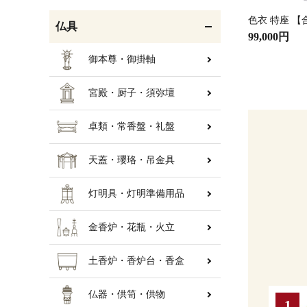
色衣 特座 
仏具
99,000円
御本尊・御掛軸
宮殿・厨子・須弥壇
卓類・常香盤・礼盤
天蓋・瓔珞・吊金具
灯明具・灯明準備用品
金香炉・花瓶・火立
土香炉・香炉台・香盒
仏器・供笥・供物