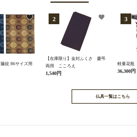
favorite
favorite
【在庫限り】金封ふくさ 慶弔
藤紋 B6サイズ用
軽量花瓶
両用 こころえ
36,300円
1,540円
仏具一覧はこちら