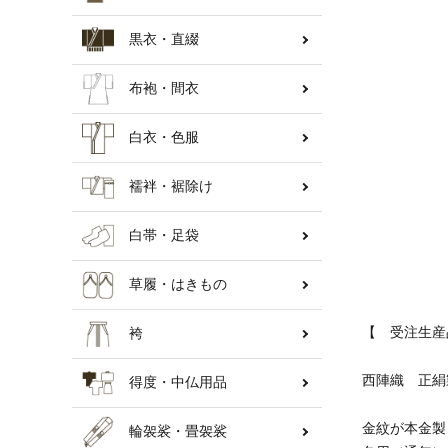
黒衣・直綴
納骨壇
布袍・間衣
白衣・色服
襦袢・裾除け
白帯・足袋
草履・はきもの
【 受注生産
袴
西陣織 正絹
得度・中仏用品
金紋が本金製
輪袈裟・畳袈裟