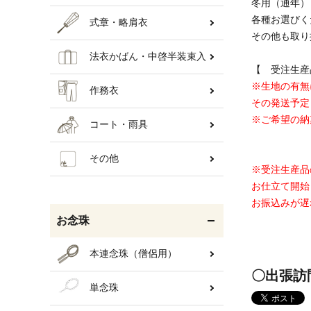
冬用（通年）
各種お選びく
式章・略肩衣
その他も取り
法衣かばん・中啓半装束入
【 受注生産
※生地の有無
作務衣
その発送予定
※ご希望の納
コート・雨具
その他
※受注生産品
お仕立て開始
お振込みが遅
お念珠
本連念珠（僧侶用）
〇出張訪
単念珠