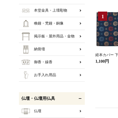
本堂金具・上壇彫物
喚鐘・梵鐘・銅像
掲示板・屋外用品・金物
納骨壇
経本カバー 下
1,100円
御香・線香
お手入れ用品
仏壇・仏壇用仏具
仏壇