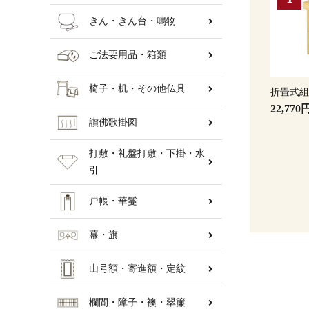
きん・きん台・鳴物
ご法要用品・箱類
椅子・机・その他仏具
折畳式
22,770
讃佛歌掛図
打敷・礼盤打敷・下掛・水
引
戸帳・華鬘
幕・旗
山号額・寄進額・定紋
欄間・障子・襖・翠簾