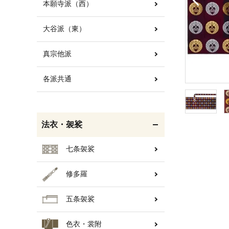
本願寺派（西）
大谷派（東）
白帯・足袋
きん・きん台・鳴物
真宗他派
各派共通
輪袈裟・畳袈裟
打敷・礼盤打敷・下
掛・水引
法衣・袈裟
七条袈裟
修多羅
コート・雨具
欄間・障子・襖・翠簾
五条袈裟
色衣・裳附