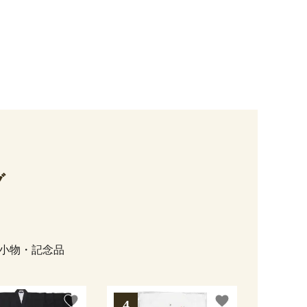
グ
小物・記念品
favorite
favorite