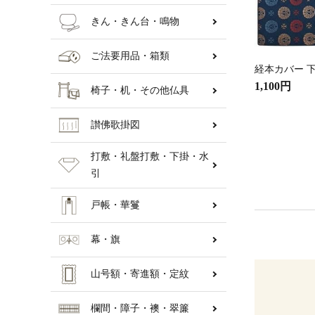
きん・きん台・鳴物
ご法要用品・箱類
経本カバー 下
1,100円
椅子・机・その他仏具
讃佛歌掛図
打敷・礼盤打敷・下掛・水
引
戸帳・華鬘
幕・旗
山号額・寄進額・定紋
欄間・障子・襖・翠簾