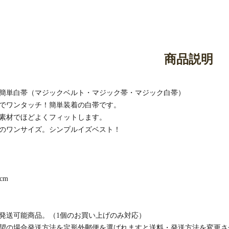
御香・線香
お手入れ用品
商品説明
簡単白帯（マジックベルト・マジック帯・マジック白帯）
でワンタッチ！簡単装着の白帯です。
素材でほどよくフィットします。
のワンサイズ。シンプルイズベスト！
0cm
発送可能商品。（1個のお買い上げのみ対応）
望の場合発送方法を定形外郵便を選ばれますと送料・発送方法を変更さ