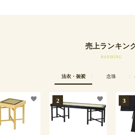
売上ランキン
RANIKING
法衣・袈裟
念珠
favorite
favorite