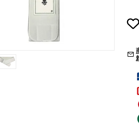
草履・はきもの
ご法要用品・箱類
袴
椅子・机・その
mail_outline
式章・略肩衣
戸帳・華鬘
法衣かばん・中
幕・旗
束入
その他
本堂金具・上壇彫物
喚鐘・梵鐘・銅