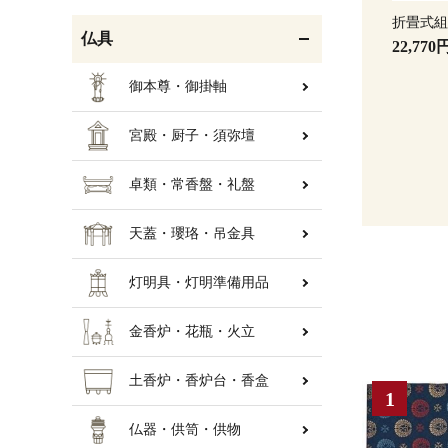
折畳式
仏具
22,770
御本尊・御掛軸
宮殿・厨子・須弥壇
卓類・常香盤・礼盤
天蓋・瓔珞・吊金具
灯明具・灯明準備用品
金香炉・花瓶・火立
土香炉・香炉台・香盒
仏器・供笥・供物