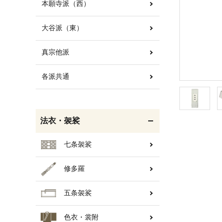
本願寺派（西）
大谷派（東）
白帯・足袋
きん・きん台・鳴物
真宗他派
各派共通
輪袈裟・畳袈裟
打敷・礼盤打敷・下
掛・水引
法衣・袈裟
七条袈裟
修多羅
コート・雨具
欄間・障子・襖・翠簾
五条袈裟
色衣・裳附