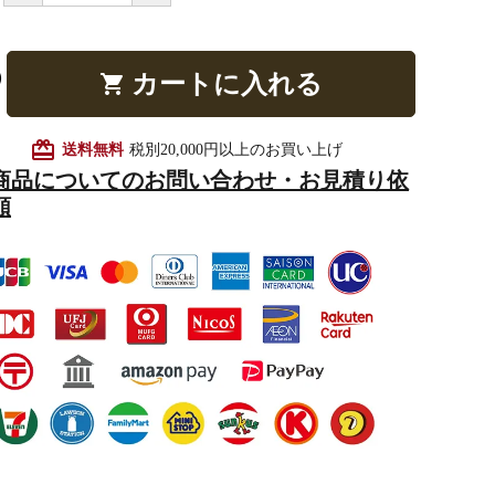
カートに入れる
shopping_cart
他仏具
得度・中仏用品
讃佛歌掛図
card_giftcard
送料無料
税別20,000円以上のお買い上げ
商品についてのお問い合わせ・お見積り依
頼
啓半装
作務衣
山号額・寄進額・定紋
像
掲示板・屋外用品・金
物