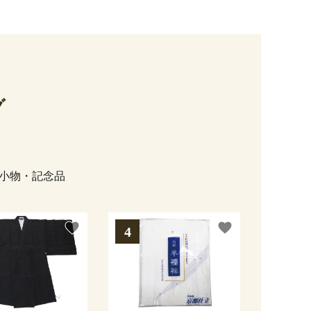
グ
小物・記念品
favorite
favorite