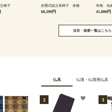
組立椅子
折畳式組立長椅子 各種
布袍 化
円
60,390円
41,800円
法衣・袈裟一覧はこちら
仏具
仏壇・仏壇用仏具
favorite
favorite