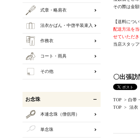
その際は金額
式章・略肩衣
【送料につい
法衣かばん・中啓半装束入
配送方法を当
せていただき
作務衣
当店スタッフ
コート・雨具
その他
〇出張訪
お念珠
TOP
>
白帯
TOP
>
法衣
本連念珠（僧侶用）
単念珠