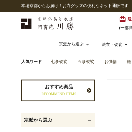
本場京都からお届け！お寺グッズの便利なネット通販です
card_giftcard
送
(一部
宗派から選ぶ
法衣・袈裟
人気ワード
七条袈裟
五条袈裟
お供物
軽
本願寺派（西）
大谷派
本連念珠（僧侶用）
七条袈裟
経本入・念珠入・式章
御本尊・御掛軸
仏壇
中古品
おすすめ商品
入
RECOMMEND ITEMS
黒衣・直綴
灯明具・灯明準備用品
お位牌
宗派から選ぶ
記念品・おつかいもの