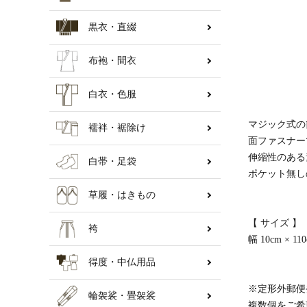
黒衣・直綴
納骨壇
布袍・間衣
白衣・色服
マジック式の
襦袢・裾除け
面ファスナー
伸縮性のある
白帯・足袋
ポケット無し
草履・はきもの
【 サイズ 】
袴
幅 10cm × 11
得度・中仏用品
※定形外郵便
輪袈裟・畳袈裟
複数個をご希