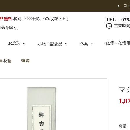
ロ
料無料
税別20,000円以上のお買い上げ
TEL：075-
schedule
営業時間 
商品を除く)
お念珠
仏壇・仏壇
小物・記念品
仏具
量花瓶
蝋燭
（東）
真宗他派
腕輪念珠
単念珠
修多羅
ふくさ・風呂敷
宮殿・厨子・須弥壇
仏壇用お仏具
アウトレット
五条袈裟
中啓・扇子
卓類・常香盤・
法名軸
マ
1,8
布袍・間衣
金香炉・花瓶・火立
お仏壇の引き取り
白衣・色服
土香炉・香炉台
書籍
数量