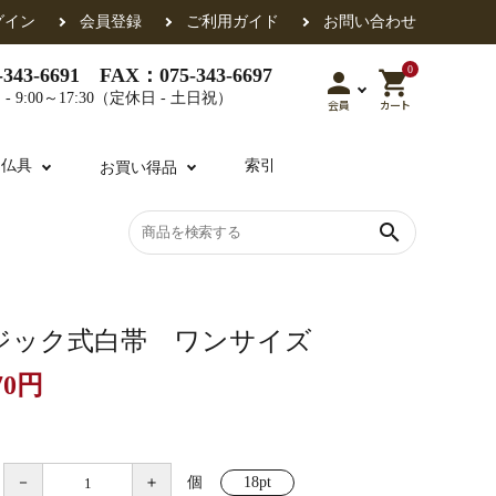
グイン
会員登録
ご利用ガイド
お問い合わせ
0
343-6691 FAX：075-343-6697
person
shopping_cart
- 9:00～17:30（定休日 - 土日祝）
会員
カート
用仏具
索引
お買い得品
search
各派共通
礼盤
色衣・裳附
収納
天蓋・瓔珞・吊金具
過去帳
ジック式白帯 ワンサイズ
70円
・香盒
襦袢・裾除け
仏器・供笥・供物
－
＋
個
18pt