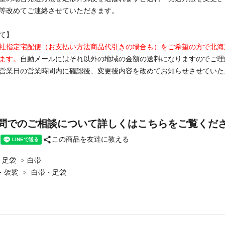
等改めてご連絡させていただきます。
て】
社指定宅配便（お支払い方法商品代引きの場合も）をご希望の方で北海道・
ます。
自動メールにはそれ以外の地域の金額の送料になりますのでご理
営業日の営業時間内に確認後、変更後内容を改めてお知らせさせていた
問でのご相談について詳しくはこちらをご覧くだ
share
この商品を友達に教える
・足袋
>
白帯
・袈裟
>
白帯・足袋