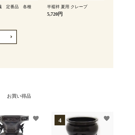
繊 定番品 各種
半襦袢 夏用 クレープ
5,720円
お買い得品
favorite
favorite