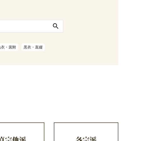
search
色衣・裳附
黒衣・直綴