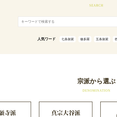
SEARCH
人気ワード
七条袈裟
修多羅
五条袈裟
宗派から選ぶ
DENOMINATION