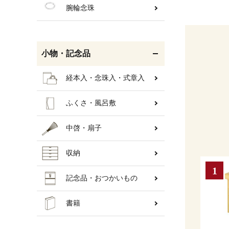
腕輪念珠
小物・記念品
経本入・念珠入・式章入
ふくさ・風呂敷
中啓・扇子
収納
記念品・おつかいもの
書籍