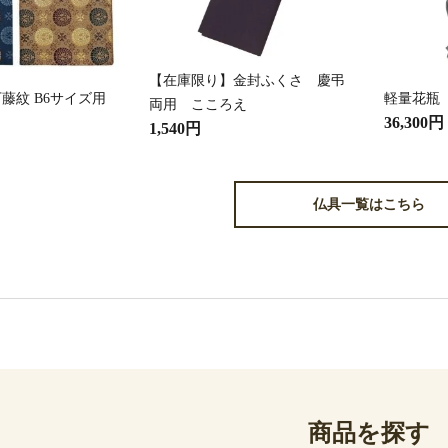
【在庫限り】金封ふくさ 慶弔
藤紋 B6サイズ用
軽量花瓶
両用 こころえ
36,300円
1,540円
仏具一覧はこちら
商品を探す