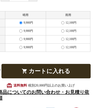
晴用
雨用
他仏具
得度・中仏用品
讃佛歌掛図
9,900円
12,100円
9,900円
12,100円
9,900円
12,100円
啓半装
作務衣
山号額・寄進額・定紋
9,900円
12,100円
カートに入れる
shopping_cart
像
掲示板・屋外用品・金
card_giftcard
送料無料
税別20,000円以上のお買い上げ
物
商品についてのお問い合わせ・お見積り依
頼