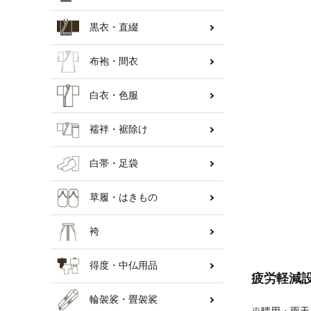
黒衣・直綴
納骨壇
布袍・間衣
白衣・色服
襦袢・裾除け
白帯・足袋
草履・はきもの
袴
得度・中仏用品
疲労軽減
輪袈裟・畳袈裟