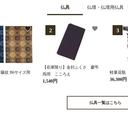
仏具
仏壇・仏壇用仏具
favorite
favorite
【在庫限り】金封ふくさ 慶弔
藤紋 B6サイズ用
軽量花瓶
両用 こころえ
36,300円
1,540円
仏具一覧はこちら