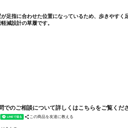
置が足指に合わせた位置になっているため、歩きやすく
労軽減設計の草履です。
問でのご相談について詳しくはこちらをご覧くだ
share
この商品を友達に教える