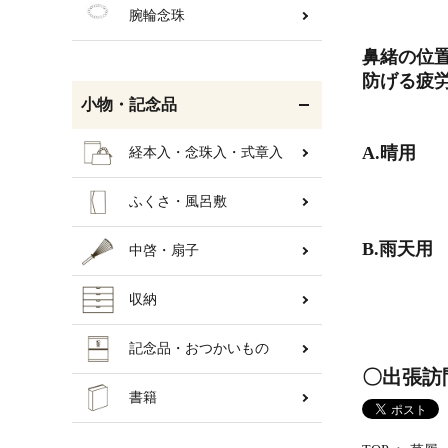
腕輪念珠
鼻緒の位
防げる疲
小物・記念品
A.晴用
経本入・念珠入・式章入
ふくさ・風呂敷
B.雨天用
中啓・扇子
収納
記念品・おつかいもの
〇出張訪
書籍