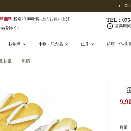
ロ
料無料
税別20,000円以上のお買い上げ
TEL：075-
schedule
営業時間 
商品を除く)
お念珠
仏壇・仏壇
小物・記念品
仏具
量花瓶
蝋燭
（東）
真宗他派
腕輪念珠
単念珠
修多羅
ふくさ・風呂敷
宮殿・厨子・須弥壇
仏壇用お仏具
アウトレット
五条袈裟
中啓・扇子
卓類・常香盤・
法名軸
「
9,9
布袍・間衣
金香炉・花瓶・火立
お仏壇の引き取り
白衣・色服
土香炉・香炉台
書籍
数量