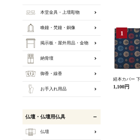
本堂金具・上壇彫物
喚鐘・梵鐘・銅像
掲示板・屋外用品・金物
納骨壇
御香・線香
経本カバー 下
1,100円
お手入れ用品
仏壇・仏壇用仏具
仏壇