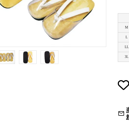
草履・はきもの
ご法要用品・箱類
袴
椅子・机・その
M
L
LL
式章・略肩衣
戸帳・華鬘
法衣かばん・中
幕・旗
3L
束入
その他
本堂金具・上壇彫物
喚鐘・梵鐘・銅
mail_outline