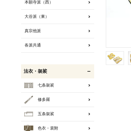
本願寺派（西）
大谷派（東）
白帯・足袋
きん・きん台・鳴物
真宗他派
各派共通
輪袈裟・畳袈裟
打敷・礼盤打敷・下
掛・水引
法衣・袈裟
七条袈裟
修多羅
コート・雨具
欄間・障子・襖・翠簾
五条袈裟
色衣・裳附