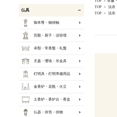
TOP
>
草履
TOP
>
法衣
仏具
TOP
>
法衣
御本尊・御掛軸
宮殿・厨子・須弥壇
卓類・常香盤・礼盤
天蓋・瓔珞・吊金具
灯明具・灯明準備用品
金香炉・花瓶・火立
土香炉・香炉台・香盒
仏器・供笥・供物