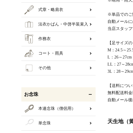
※晴用・雨天
式章・略肩衣
※単品でのご
自動メールに
法衣かばん・中啓半装束入
当店スタッフ
作務衣
【足サイズの
M：24.5～25.
コート・雨具
L：26～27cm
LL：27～28c
その他
3L：28～29c
【送料につい
無料配送料金
お念珠
自動メール後
本連念珠（僧侶用）
天生地（
単念珠