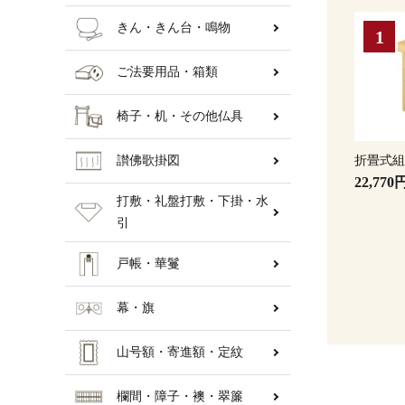
きん・きん台・鳴物
ご法要用品・箱類
椅子・机・その他仏具
折畳式
讃佛歌掛図
22,770
打敷・礼盤打敷・下掛・水
引
戸帳・華鬘
幕・旗
山号額・寄進額・定紋
欄間・障子・襖・翠簾