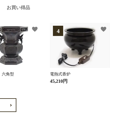
お買い得品
favorite
favorite
 六角型
電熱式香炉
45,210円