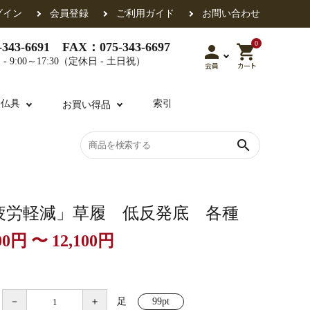
グイン
会員登録
ご利用ガイド
お問い合わせ
0
343-6691 FAX：075-343-6697
person
shopping_cart
- 9:00～17:30（定休日 - 土日祝）
会員
カート
用仏具
索引
お買い得品
search
各派共通
礼盤
色衣・裳附
収納
天蓋・瓔珞・吊金具
過去帳
疲労軽減」草履 低反発底 各種
00円 〜 12,100円
・香盒
襦袢・裾除け
仏器・供笥・供物
－
＋
足
99pt