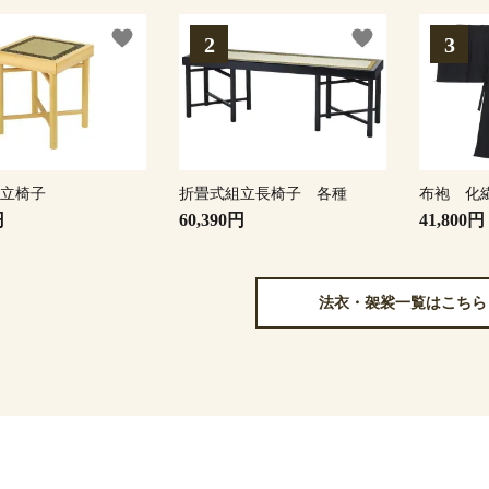
favorite
favorite
組立椅子
折畳式組立長椅子 各種
布袍 化
円
60,390円
41,800円
法衣・袈裟一覧はこちら