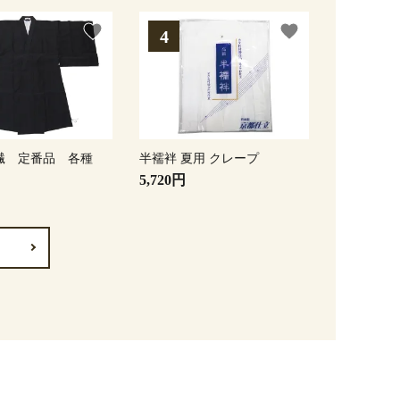
favorite
favorite
繊 定番品 各種
半襦袢 夏用 クレープ
5,720円