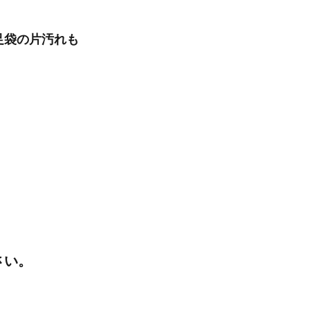
足袋の片汚れも
さい。