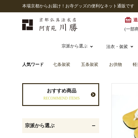
本場京都からお届け！お寺グッズの便利なネット通販です
card_giftcard
送
(一部
宗派から選ぶ
法衣・袈裟
人気ワード
七条袈裟
五条袈裟
お供物
軽
本願寺派（西）
大谷派
本連念珠（僧侶用）
七条袈裟
経本入・念珠入・式章
御本尊・御掛軸
仏壇
中古品
おすすめ商品
入
RECOMMEND ITEMS
黒衣・直綴
灯明具・灯明準備用品
お位牌
宗派から選ぶ
記念品・おつかいもの