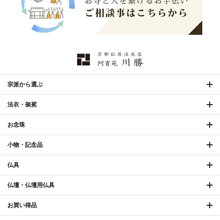
欄間・障子・襖・翠簾
›
本堂金具・上壇彫物
›
掲示板・屋外用品・金
喚鐘・梵鐘・銅像
›
›
物
納骨壇
›
御香・線香
›
宗派から選ぶ
法衣・袈裟
お手入れ用品
›
お念珠
小物・記念品
仏具
仏壇・仏壇用仏具
お買い得品