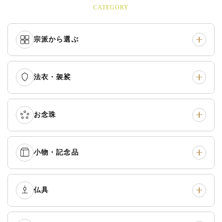
CATEGORY
宗派から選ぶ
法衣・袈裟
本願寺派（西）
›
大谷派（東）
›
真宗他派
›
各派共通
›
お念珠
七条袈裟
›
修多羅
›
五条袈裟
›
色衣・裳附
›
小物・記念品
本連念珠（僧侶用）
›
単念珠
›
黒衣・直綴
›
布袍・間衣
›
腕輪念珠
›
経本入・念珠入・式章
仏具
›
ふくさ・風呂敷
›
入
白衣・色服
›
襦袢・裾除け
›
中啓・扇子
›
収納
›