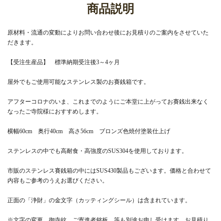
商品説明
原材料・流通の変動によりお問い合わせ後にお見積りのご案内をさせていた
だきます。
【受注生産品】 標準納期受注後3～4ヶ月
屋外でもご使用可能なステンレス製のお賽銭箱です。
アフターコロナのいま、これまでのようにご本堂に上がってお賽銭出来なく
なったご寺院様におすすめします。
横幅60cm 奥行40cm 高さ56cm ブロンズ色焼付塗装仕上げ
ステンレスの中でも高耐食・高強度のSUS304を使用しております。
市販のステンレス賽銭箱の中にはSUS430製品もございます。価格と合わせて
内容もご参考のうえお選びください。
正面の「浄財」の金文字（カッティングシール）は含まれています。
※文字の変更、御寺紋、ご寄進者銘板、等も別途お申し受けます。お見積り