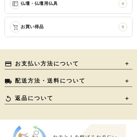
仏壇・仏壇用仏具
御本尊・御掛軸
›
宮殿・厨子・須弥壇
›
白帯・足袋
›
草履・はきもの
›
記念品・おつかいもの
›
書籍
›
卓類・常香盤・礼盤
›
天蓋・瓔珞・吊金具
›
袴
›
得度・中仏用品
›
お買い得品
仏壇
›
仏壇用お仏具
›
灯明具・灯明準備用品
›
金香炉・花瓶・火立
›
輪袈裟・畳袈裟
›
式章・略肩衣
›
法名軸
›
過去帳
›
中古品
›
アウトレット
›
土香炉・香炉台・香盒
›
仏器・供笥・供物
›
法衣かばん・中啓半装
payment
お支払い方法について
›
作務衣
›
お位牌
›
お仏壇の引き取り
›
束入
きん・きん台・鳴物
›
ご法要用品・箱類
›
local_shipping
配送方法・送料について
コート・雨具
›
その他
›
椅子・机・その他仏具
›
讃佛歌掛図
›
replay
返品について
打敷・礼盤打敷・下
›
戸帳・華鬘
›
掛・水引
幕・旗
›
山号額・寄進額・定紋
›