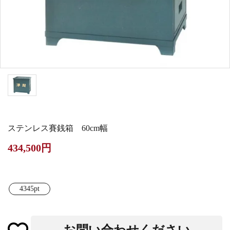
白帯・足袋
きん・きん台・鳴物
草履・はきもの
ご法要用品・箱類
椅子・机・その他仏
袴
得度・中仏用品
讃佛歌掛図
具
打敷・礼盤打敷・下
輪袈裟・畳袈裟
式章・略肩衣
戸帳・華鬘
掛・水引
法衣かばん・中啓半
山号額・寄進額・定
幕・旗
作務衣
装束入
紋
ステンレス賽銭箱 60cm幅
欄間・障子・襖・翠
コート・雨具
その他
本堂金具・上壇彫物
434,500円
簾
掲示板・屋外用品・
喚鐘・梵鐘・銅像
金物
4345pt
納骨壇
御香・線香