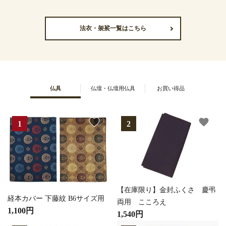
法衣・袈裟一覧はこちら
仏具
仏壇・仏壇用仏具
お買い得品
favorite
favorite
【在庫限り】金封ふくさ 慶弔
経本カバー 下藤紋 B6サイズ用
両用 こころえ
1,100円
1,540円