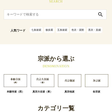
SEARCH
search
七条袈裟
修多羅
五条袈裟
色衣・裳附
黒衣・直綴
人気ワード
宗派から選ぶ
DENOMINATION
本願寺派（西）
真宗大谷派（東）
真宗他派
各宗派
カテゴリ一覧