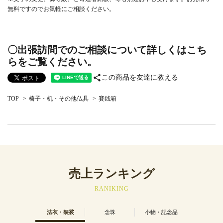
無料ですのでお気軽にご相談ください。
〇出張訪問でのご相談について詳しくはこち
らをご覧ください。
share
この商品を友達に教える
TOP
>
椅子・机・その他仏具
>
賽銭箱
売上ランキング
RANIKING
法衣・袈裟
念珠
小物・記念品