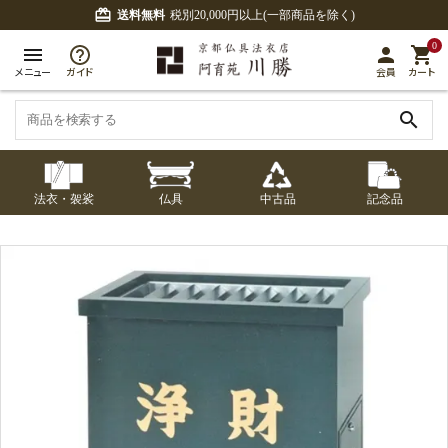
card_giftcard
送料無料
税別20,000円以上(一部商品を除く)
0
menu
person
shopping_cart
メニュー
ガイド
会員
カート
search
法衣・袈裟
仏具
中古品
記念品
七条袈裟
経本入・念珠入・式
七条袈裟
御本尊・御掛軸
中古品
修多羅
ふくさ・風呂敷
宮殿・厨子・須弥壇
アウトレット
章入
修多羅
五条袈裟
中啓・扇子
卓類・常香盤・礼盤
色衣・裳附
収納
天蓋・瓔珞・吊金具
五条袈裟
記念品・おつかいも
灯明具・灯明準備用
黒衣・直綴
布袍・間衣
書籍
金香炉・花瓶・火立
の
品
色衣・裳附
土香炉・香炉台・香
白衣・色服
襦袢・裾除け
仏器・供笥・供物
黒衣・直綴
盒