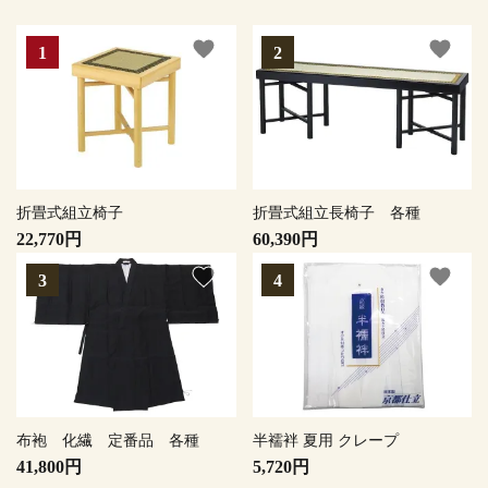
favorite
favorite
折畳式組立椅子
折畳式組立長椅子 各種
22,770円
60,390円
favorite
favorite
布袍 化繊 定番品 各種
半襦袢 夏用 クレープ
41,800円
5,720円