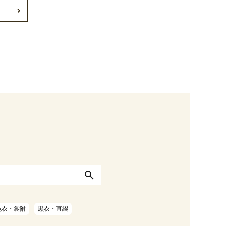
search
色衣・裳附
黒衣・直綴