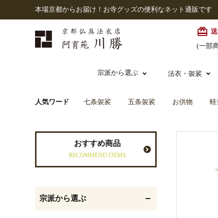
本場京都からお届け！お寺グッズの便利なネット通販です
card_giftcard
送
(一部
宗派から選ぶ
法衣・袈裟
人気ワード
七条袈裟
五条袈裟
お供物
軽
本願寺派（西）
大谷派
本連念珠（僧侶用）
七条袈裟
経本入・念珠入・式章
御本尊・御掛軸
仏壇
中古品
おすすめ商品
入
RECOMMEND ITEMS
黒衣・直綴
灯明具・灯明準備用品
お位牌
宗派から選ぶ
記念品・おつかいもの