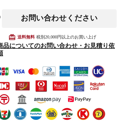
お問い合わせください
他仏具
得度・中仏用品
讃佛歌掛図
card_giftcard
送料無料
税別20,000円以上のお買い上げ
商品についてのお問い合わせ・お見積り依
頼
啓半装
作務衣
山号額・寄進額・定紋
像
掲示板・屋外用品・金
物