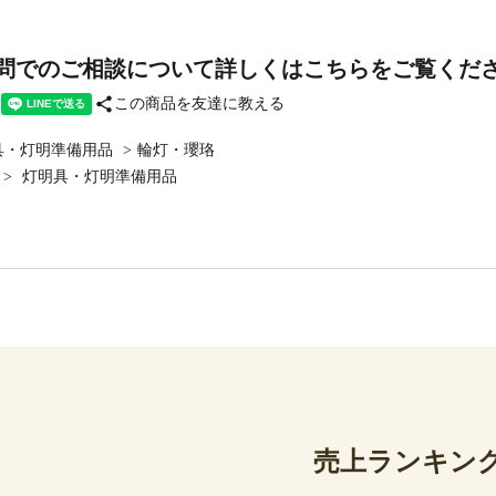
問でのご相談について詳しくはこちらをご覧くだ
share
この商品を友達に教える
具・灯明準備用品
>
輪灯・瓔珞
>
灯明具・灯明準備用品
売上ランキン