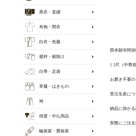
黒衣・直綴
納骨壇
布袍・間衣
白衣・色服
西本願寺阿弥
襦袢・裾除け
1.3尺（中尊
白帯・足袋
お磨き不要の
草履・はきもの
受注生産につ
袴
納品に掛かる
得度・中仏用品
実際にご注文
輪袈裟・畳袈裟