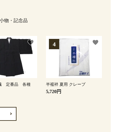
小物・記念品
favorite
favorite
繊 定番品 各種
半襦袢 夏用 クレープ
5,720円