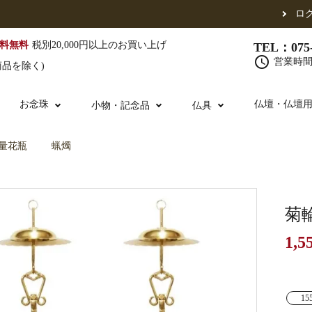
ロ
料無料
税別20,000円以上のお買い上げ
TEL：075-
schedule
営業時間 
商品を除く)
お念珠
仏壇・仏壇
小物・記念品
仏具
量花瓶
蝋燭
（東）
真宗他派
腕輪念珠
単念珠
修多羅
ふくさ・風呂敷
宮殿・厨子・須弥壇
仏壇用お仏具
アウトレット
五条袈裟
中啓・扇子
卓類・常香盤・
法名軸
菊
1,5
布袍・間衣
金香炉・花瓶・火立
お仏壇の引き取り
白衣・色服
土香炉・香炉台
15
書籍