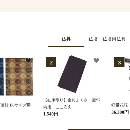
仏具
仏壇・仏壇用仏具
favorite
favorite
【在庫限り】金封ふくさ 慶弔
藤紋 B6サイズ用
軽量花瓶
両用 こころえ
36,300円
1,540円