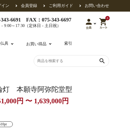
グイン
会員登録
ご利用ガイド
お問い合わせ
0
343-6691 FAX：075-343-6697
person
shopping_cart
- 9:00～17:30（定休日 - 土日祝）
会員
カート
用仏具
索引
お買い得品
search
各派共通
礼盤
色衣・裳附
収納
天蓋・瓔珞・吊金具
過去帳
輪灯 本願寺阿弥陀堂型
51,000円 〜 1,639,000円
・香盒
襦袢・裾除け
仏器・供笥・供物
510pt