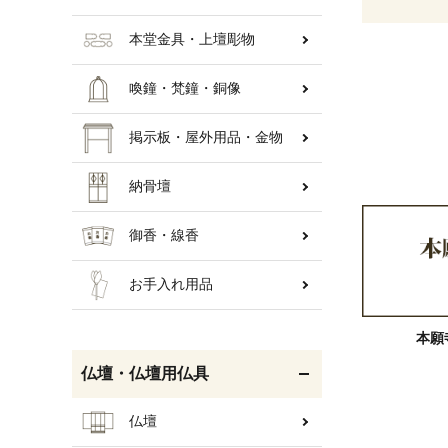
本堂金具・上壇彫物
喚鐘・梵鐘・銅像
掲示板・屋外用品・金物
納骨壇
御香・線香
お手入れ用品
本願
仏壇・仏壇用仏具
仏壇