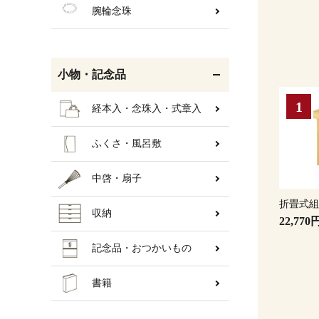
腕輪念珠
小物・記念品
経本入・念珠入・式章入
ふくさ・風呂敷
中啓・扇子
折畳式
収納
22,770
記念品・おつかいもの
書籍