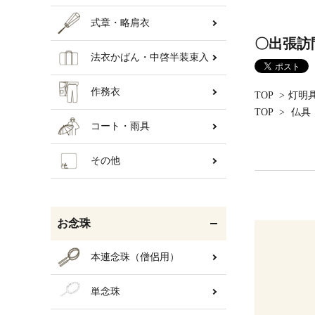
式章・略肩衣
〇出張訪
法衣かばん・中啓半装束入
作務衣
TOP
>
灯明
TOP
>
仏具
コート・雨具
その他
お念珠
本連念珠（僧侶用）
単念珠