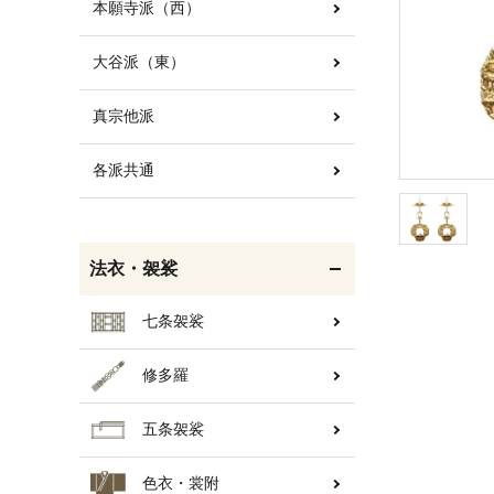
本願寺派（西）
大谷派（東）
白帯・足袋
きん・きん台・鳴物
真宗他派
各派共通
輪袈裟・畳袈裟
打敷・礼盤打敷・下
掛・水引
法衣・袈裟
七条袈裟
修多羅
コート・雨具
欄間・障子・襖・翠簾
五条袈裟
色衣・裳附