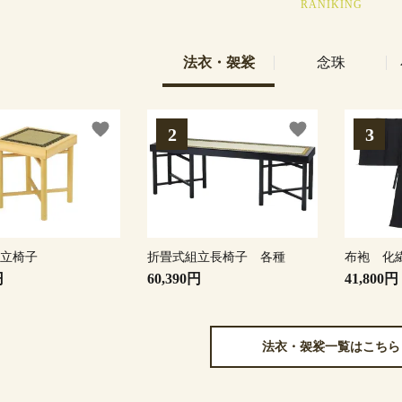
RANIKING
法衣・袈裟
念珠
favorite
favorite
組立椅子
折畳式組立長椅子 各種
布袍 化
円
60,390円
41,800円
法衣・袈裟一覧はこちら