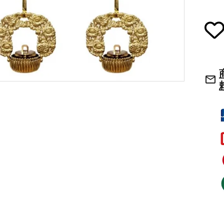
草履・はきもの
ご法要用品・箱類
袴
椅子・机・その
mail_outline
式章・略肩衣
戸帳・華鬘
法衣かばん・中
幕・旗
束入
その他
本堂金具・上壇彫物
喚鐘・梵鐘・銅