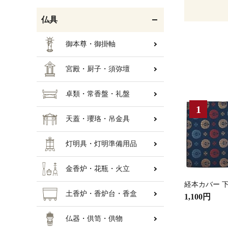
仏具
御本尊・御掛軸
宮殿・厨子・須弥壇
卓類・常香盤・礼盤
天蓋・瓔珞・吊金具
灯明具・灯明準備用品
金香炉・花瓶・火立
経本カバー 下
土香炉・香炉台・香盒
1,100円
仏器・供笥・供物