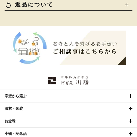
椅子・机・その他仏具
›
讃佛歌掛図
›
replay
返品について
打敷・礼盤打敷・下
›
戸帳・華鬘
›
掛・水引
幕・旗
›
山号額・寄進額・定紋
›
欄間・障子・襖・翠簾
›
本堂金具・上壇彫物
›
掲示板・屋外用品・金
喚鐘・梵鐘・銅像
›
›
物
納骨壇
›
御香・線香
›
宗派から選ぶ
法衣・袈裟
お手入れ用品
›
合計2万円（税込）以上ご購入で
送料無料
お念珠
88,000円 〜
shopping_cart
カートに入れる
514,800円
（税込）
小物・記念品