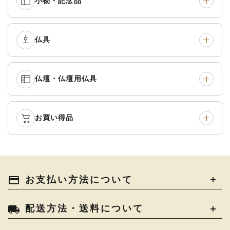
小物・記念品
本連念珠（僧侶用）
›
単念珠
›
黒衣・直綴
›
布袍・間衣
›
腕輪念珠
›
経本入・念珠入・式章
仏具
›
ふくさ・風呂敷
›
入
白衣・色服
›
襦袢・裾除け
›
中啓・扇子
›
収納
›
仏壇・仏壇用仏具
御本尊・御掛軸
›
宮殿・厨子・須弥壇
›
白帯・足袋
›
草履・はきもの
›
記念品・おつかいもの
›
書籍
›
卓類・常香盤・礼盤
›
天蓋・瓔珞・吊金具
›
袴
›
得度・中仏用品
›
お買い得品
仏壇
›
仏壇用お仏具
›
灯明具・灯明準備用品
›
金香炉・花瓶・火立
›
輪袈裟・畳袈裟
›
式章・略肩衣
›
法名軸
›
過去帳
›
中古品
›
アウトレット
›
土香炉・香炉台・香盒
›
仏器・供笥・供物
›
法衣かばん・中啓半装
payment
お支払い方法について
›
作務衣
›
お位牌
›
お仏壇の引き取り
›
束入
きん・きん台・鳴物
›
ご法要用品・箱類
›
local_shipping
配送方法・送料について
コート・雨具
›
その他
›