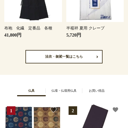
布袍 化繊 定番品 各種
半襦袢 夏用 クレープ
41,800円
5,720円
法衣・袈裟一覧はこちら
仏具
仏壇・仏壇用仏具
お買い得品
favorite
favorite