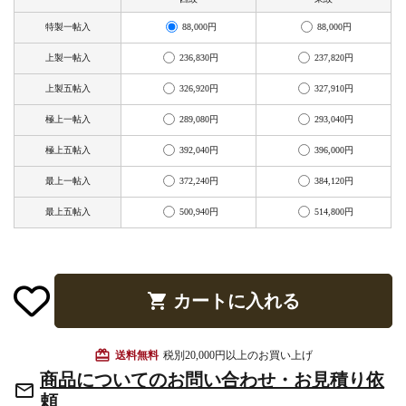
お手入れ用品
88,000円
88,000円
特製一帖入
236,830円
237,820円
上製一帖入
326,920円
327,910円
上製五帖入
289,080円
293,040円
極上一帖入
392,040円
396,000円
極上五帖入
372,240円
384,120円
最上一帖入
500,940円
514,800円
最上五帖入
shopping_cart
カートに入れる
card_giftcard
送料無料
税別20,000円以上のお買い上げ
商品についてのお問い合わせ・お見積り依
mail_outline
頼