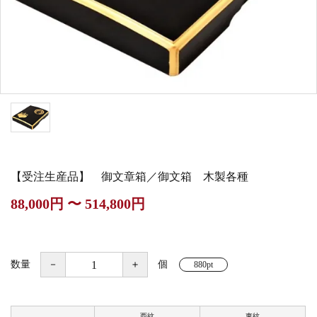
白帯・足袋
きん・きん台・鳴物
草履・はきもの
ご法要用品・箱類
椅子・机・その他仏
袴
得度・中仏用品
讃佛歌掛図
具
打敷・礼盤打敷・下
輪袈裟・畳袈裟
式章・略肩衣
戸帳・華鬘
掛・水引
法衣かばん・中啓半
山号額・寄進額・定
幕・旗
作務衣
装束入
紋
【受注生産品】 御文章箱／御文箱 木製各種
欄間・障子・襖・翠
コート・雨具
その他
本堂金具・上壇彫物
88,000円 〜 514,800円
簾
掲示板・屋外用品・
喚鐘・梵鐘・銅像
金物
数量
－
＋
個
880pt
納骨壇
御香・線香
西紋
東紋