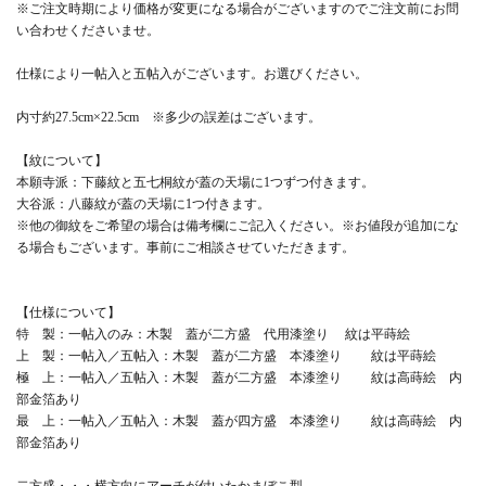
※ご注文時期により価格が変更になる場合がございますのでご注文前にお問
い合わせくださいませ。
仕様により一帖入と五帖入がございます。お選びください。
内寸約27.5cm×22.5cm ※多少の誤差はございます。
【紋について】
本願寺派：下藤紋と五七桐紋が蓋の天場に1つずつ付きます。
大谷派：八藤紋が蓋の天場に1つ付きます。
※他の御紋をご希望の場合は備考欄にご記入ください。※お値段が追加にな
る場合もございます。事前にご相談させていただきます。
【仕様について】
特 製：一帖入のみ：木製 蓋が二方盛 代用漆塗り 紋は平蒔絵
上 製：一帖入／五帖入：木製 蓋が二方盛 本漆塗り 紋は平蒔絵
極 上：一帖入／五帖入：木製 蓋が二方盛 本漆塗り 紋は高蒔絵 内
部金箔あり
最 上：一帖入／五帖入：木製 蓋が四方盛 本漆塗り 紋は高蒔絵 内
部金箔あり