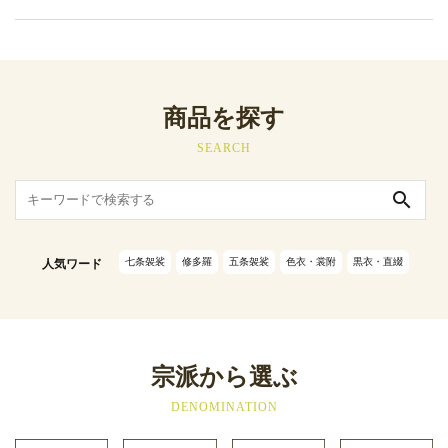
商品を探す
SEARCH
search
七条袈裟
修多羅
五条袈裟
色衣・裳附
黒衣・直綴
人気ワード
宗派から選ぶ
DENOMINATION