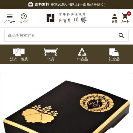
card_giftcard
送料無料
税別20,000円以上(一部商品を除く)
0
menu
person
shopping_cart
メニュー
ガイド
会員
カート
search
法衣・袈裟
仏具
中古品
記念品
七条袈裟
経本入・念珠入・式
七条袈裟
御本尊・御掛軸
中古品
修多羅
ふくさ・風呂敷
宮殿・厨子・須弥壇
アウトレット
章入
修多羅
五条袈裟
中啓・扇子
卓類・常香盤・礼盤
色衣・裳附
収納
天蓋・瓔珞・吊金具
五条袈裟
記念品・おつかいも
灯明具・灯明準備用
黒衣・直綴
布袍・間衣
書籍
金香炉・花瓶・火立
の
品
色衣・裳附
土香炉・香炉台・香
白衣・色服
襦袢・裾除け
仏器・供笥・供物
黒衣・直綴
盒