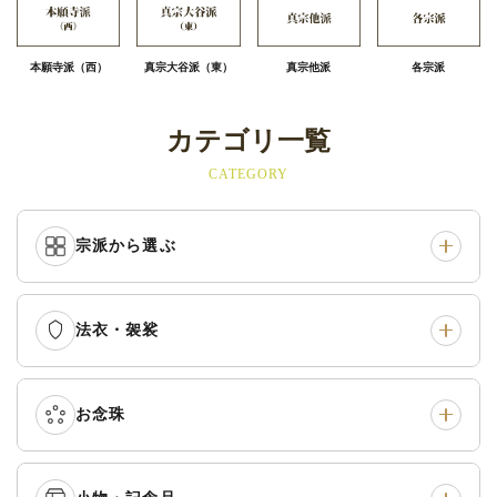
本願寺派（西）
真宗大谷派（東）
真宗他派
各宗派
カテゴリ一覧
CATEGORY
宗派から選ぶ
法衣・袈裟
本願寺派（西）
›
大谷派（東）
›
真宗他派
›
各派共通
›
お念珠
七条袈裟
›
修多羅
›
五条袈裟
›
色衣・裳附
›