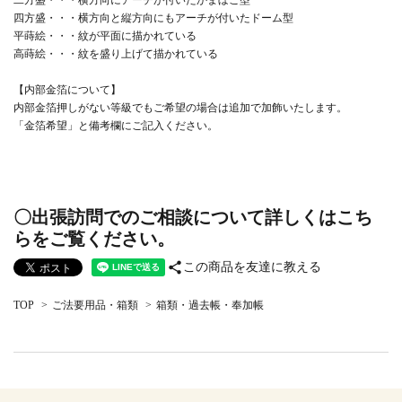
二方盛・・・横方向にアーチが付いたかまぼこ型
四方盛・・・横方向と縦方向にもアーチが付いたドーム型
平蒔絵・・・紋が平面に描かれている
高蒔絵・・・紋を盛り上げて描かれている
【内部金箔について】
内部金箔押しがない等級でもご希望の場合は追加で加飾いたします。
「金箔希望」と備考欄にご記入ください。
〇出張訪問でのご相談について詳しくはこち
らをご覧ください。
share
この商品を友達に教える
TOP
>
ご法要用品・箱類
>
箱類・過去帳・奉加帳