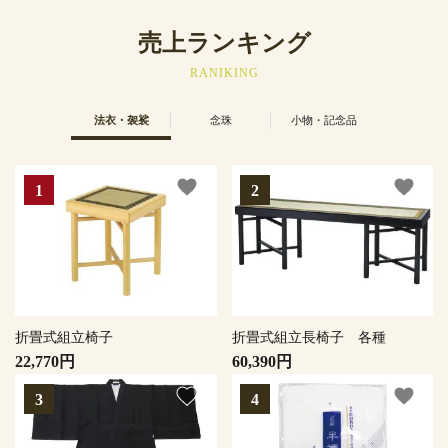
売上ランキング
RANIKING
法衣・袈裟
念珠
小物・記念品
favorite
favorite
折畳式組立椅子
折畳式組立長椅子 各種
22,770円
60,390円
favorite
favorite