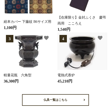
【在庫限り】金封ふくさ 慶弔
経本カバー 下藤紋 B6サイズ用
両用 こころえ
1,100円
1,540円
favorite
favorite
軽量花瓶 六角型
電熱式香炉
36,300円
45,210円
仏具一覧はこちら