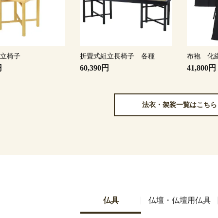
組立椅子
折畳式組立長椅子 各種
布袍 化
円
60,390円
41,800円
法衣・袈裟一覧はこちら
仏具
仏壇・仏壇用仏具