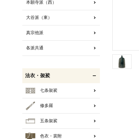
本願寺派（西）
大谷派（東）
白帯・足袋
きん・きん台・鳴物
真宗他派
各派共通
輪袈裟・畳袈裟
打敷・礼盤打敷・下
掛・水引
法衣・袈裟
七条袈裟
修多羅
コート・雨具
欄間・障子・襖・翠簾
五条袈裟
色衣・裳附