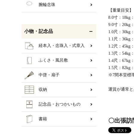
腕輪念珠
【重量目安】
8.0寸：18k
9.0寸：20k
小物・記念品
1.0尺：30k
1.1尺：36k
経本入・念珠入・式章入
1.2尺：45k
1.3尺：54k
ふくさ・風呂敷
1.4尺：67k
1.5尺：82k
中啓・扇子
※7間本堂標準
運賃が通常と
収納
記念品・おつかいもの
書籍
〇出張訪