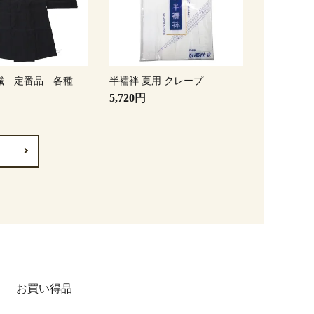
繊 定番品 各種
半襦袢 夏用 クレープ
5,720円
お買い得品