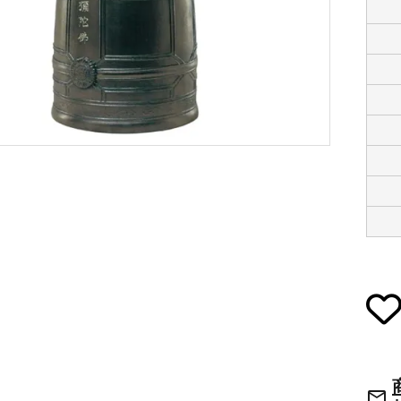
草履・はきもの
ご法要用品・箱類
袴
椅子・机・その
式章・略肩衣
戸帳・華鬘
法衣かばん・中
幕・旗
束入
その他
本堂金具・上壇彫物
喚鐘・梵鐘・銅
mail_outline