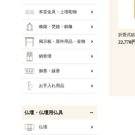
本堂金具・上壇彫物
喚鐘・梵鐘・銅像
折畳式
掲示板・屋外用品・金物
22,770
納骨壇
御香・線香
お手入れ用品
仏壇・仏壇用仏具
仏壇