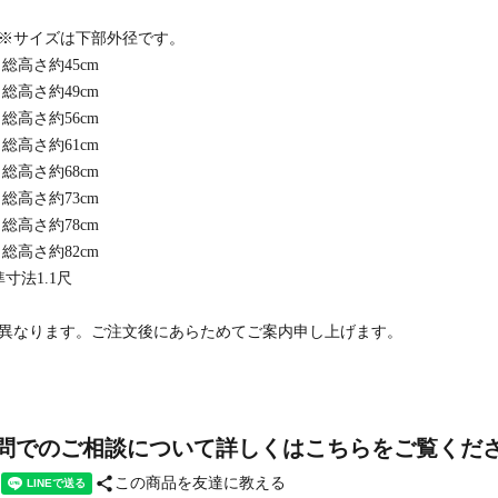
※サイズは下部外径です。
g：総高さ約45cm
g：総高さ約49cm
g：総高さ約56cm
g：総高さ約61cm
g：総高さ約68cm
g：総高さ約73cm
g：総高さ約78cm
g：総高さ約82cm
寸法1.1尺
異なります。ご注文後にあらためてご案内申し上げます。
問でのご相談について詳しくはこちらをご覧くだ
share
この商品を友達に教える