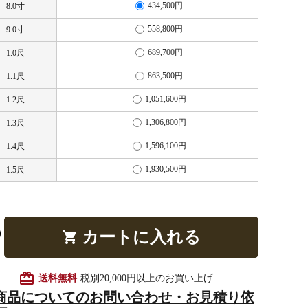
434,500円
8.0寸
558,800円
9.0寸
他仏具
得度・中仏用品
讃佛歌掛図
689,700円
1.0尺
863,500円
1.1尺
1,051,600円
1.2尺
1,306,800円
1.3尺
啓半装
作務衣
山号額・寄進額・定紋
1,596,100円
1.4尺
1,930,500円
1.5尺
カートに入れる
shopping_cart
像
掲示板・屋外用品・金
物
card_giftcard
送料無料
税別20,000円以上のお買い上げ
商品についてのお問い合わせ・お見積り依