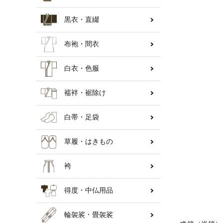
黒衣・直綴
納骨壇
布袍・間衣
白衣・色服
襦袢・裾除け
白帯・足袋
草履・はきもの
袴
得度・中仏用品
輪袈裟・畳袈裟