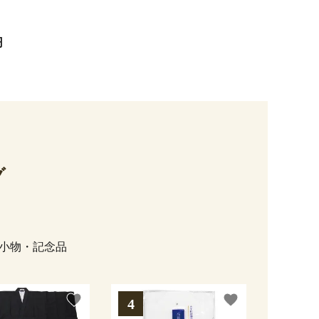
円
グ
小物・記念品
favorite
favorite