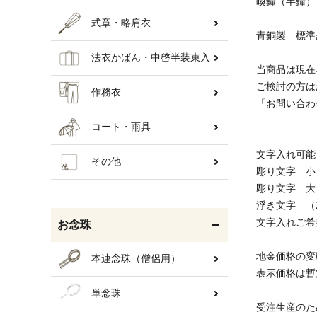
喚鐘（半鐘）
式章・略肩衣
青銅製 標準
法衣かばん・中啓半装束入
当商品は現在
ご検討の方は
作務衣
「お問い合わ
コート・雨具
文字入れ可能
その他
彫り文字 小（
彫り文字 大（
浮き文字 （2
文字入れご希
お念珠
地金価格の変
本連念珠（僧侶用）
表示価格は暫
単念珠
受注生産のた