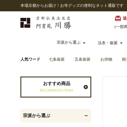
本場京都からお届け！お寺グッズの便利なネット通販です
card_giftcard
送
(一部
宗派から選ぶ
法衣・袈裟
人気ワード
七条袈裟
五条袈裟
お供物
軽
本願寺派（西）
大谷派
本連念珠（僧侶用）
七条袈裟
経本入・念珠入・式章
御本尊・御掛軸
仏壇
中古品
おすすめ商品
入
RECOMMEND ITEMS
黒衣・直綴
灯明具・灯明準備用品
お位牌
宗派から選ぶ
記念品・おつかいもの