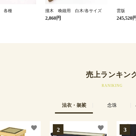
 各種
撞木 喚鐘用 白木/各サイズ
雲版
2,860円
245,520
売上ランキン
RANIKING
法衣・袈裟
念珠
favorite
favorite