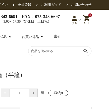
グイン
会員登録
ご利用ガイド
お問い合わせ
0
343-6691 FAX：075-343-6697
person
shopping_cart
- 9:00～17:30（定休日 - 土日祝）
会員
カート
用仏具
索引
お買い得品
search
各派共通
礼盤
色衣・裳附
収納
天蓋・瓔珞・吊金具
過去帳
鐘（半鐘）
－
＋
建
4345pt
・香盒
襦袢・裾除け
仏器・供笥・供物