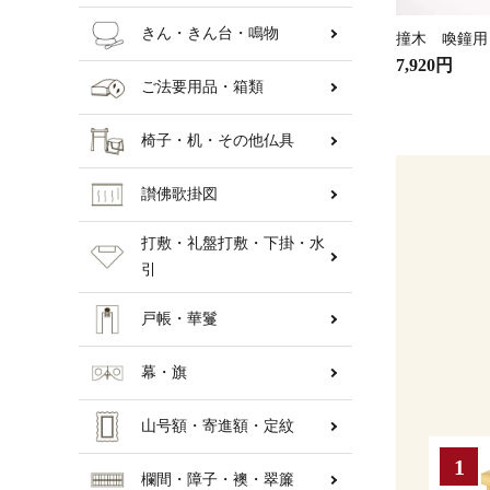
きん・きん台・鳴物
撞木 喚鐘用
7,920円
ご法要用品・箱類
椅子・机・その他仏具
讃佛歌掛図
打敷・礼盤打敷・下掛・水
引
戸帳・華鬘
幕・旗
山号額・寄進額・定紋
欄間・障子・襖・翠簾