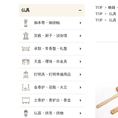
TOP
>
喚鐘
仏具
TOP
>
仏具
TOP
>
仏具
御本尊・御掛軸
宮殿・厨子・須弥壇
卓類・常香盤・礼盤
天蓋・瓔珞・吊金具
灯明具・灯明準備用品
金香炉・花瓶・火立
土香炉・香炉台・香盒
仏器・供笥・供物