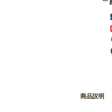
御香・線香
お手入れ用品
商品説明