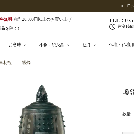
ロ
料無料
税別20,000円以上のお買い上げ
TEL：075-
schedule
営業時間 
商品を除く)
お念珠
仏壇・仏壇
小物・記念品
仏具
量花瓶
蝋燭
（東）
真宗他派
腕輪念珠
単念珠
修多羅
ふくさ・風呂敷
宮殿・厨子・須弥壇
仏壇用お仏具
アウトレット
五条袈裟
中啓・扇子
卓類・常香盤・
法名軸
喚
数量
布袍・間衣
金香炉・花瓶・火立
お仏壇の引き取り
白衣・色服
土香炉・香炉台
書籍