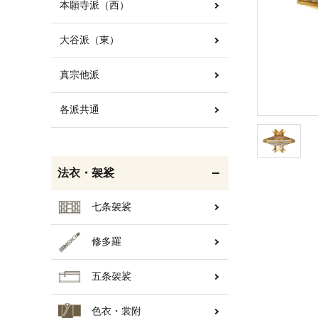
本願寺派（西）
大谷派（東）
白帯・足袋
きん・きん台・鳴物
真宗他派
各派共通
輪袈裟・畳袈裟
打敷・礼盤打敷・下
掛・水引
法衣・袈裟
七条袈裟
修多羅
コート・雨具
欄間・障子・襖・翠簾
五条袈裟
色衣・裳附