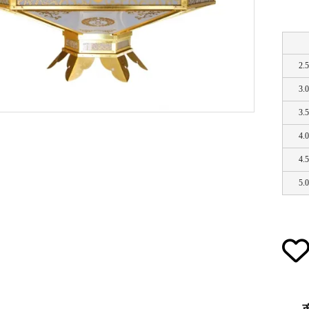
草履・はきもの
ご法要用品・箱類
袴
椅子・机・その
2.
3.
3.
式章・略肩衣
戸帳・華鬘
法衣かばん・中
幕・旗
4.
束入
4.
5.
その他
本堂金具・上壇彫物
喚鐘・梵鐘・銅