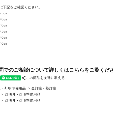
は下記をご確認ください。
.5㎝
.0㎝
.0㎝
.5㎝
.0㎝
.0㎝
問でのご相談について詳しくはこちらをご覧くだ
share
この商品を友達に教える
具・灯明準備用品
>
金灯籠・菱灯籠
>
灯明具・灯明準備用品
>
灯明具・灯明準備用品