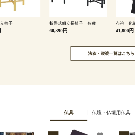
組立椅子
折畳式組立長椅子 各種
布袍 化
円
60,390円
41,800円
法衣・袈裟一覧はこちら
仏具
仏壇・仏壇用仏具
favorite
favorite