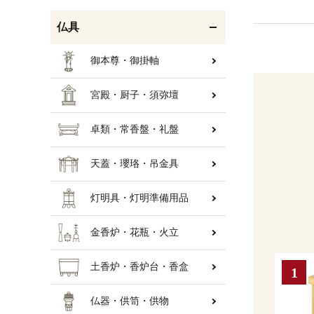
仏具
御本尊・御掛軸
宮殿・厨子・須弥壇
卓類・常香盤・礼盤
天蓋・瓔珞・吊金具
灯明具・灯明準備用品
金香炉・花瓶・火立
土香炉・香炉台・香盒
仏器・供笥・供物