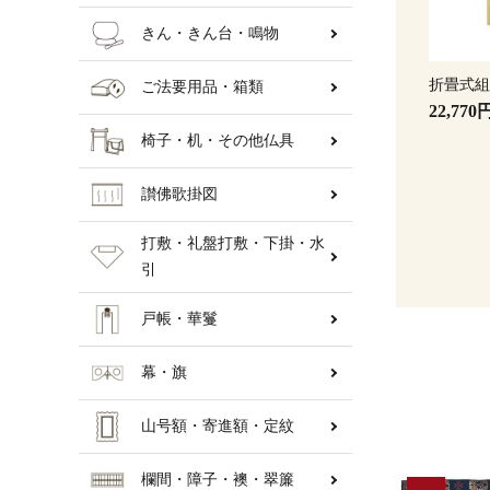
きん・きん台・鳴物
折畳式
ご法要用品・箱類
22,770
椅子・机・その他仏具
讃佛歌掛図
打敷・礼盤打敷・下掛・水
引
戸帳・華鬘
幕・旗
山号額・寄進額・定紋
欄間・障子・襖・翠簾