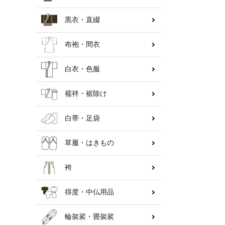
黒衣・直綴
納骨壇
布袍・間衣
白衣・色服
襦袢・裾除け
白帯・足袋
草履・はきもの
袴
得度・中仏用品
輪袈裟・畳袈裟