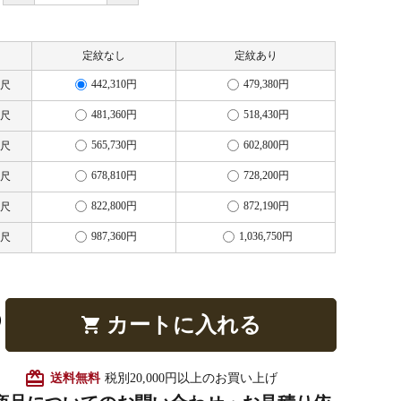
定紋なし
定紋あり
他仏具
得度・中仏用品
讃佛歌掛図
442,310円
479,380円
5尺
481,360円
518,430円
0尺
565,730円
602,800円
5尺
啓半装
作務衣
山号額・寄進額・定紋
678,810円
728,200円
0尺
822,800円
872,190円
5尺
987,360円
1,036,750円
0尺
像
掲示板・屋外用品・金
カートに入れる
shopping_cart
物
card_giftcard
送料無料
税別20,000円以上のお買い上げ