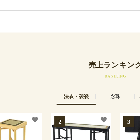
売上ランキン
RANIKING
法衣・袈裟
念珠
favorite
favorite