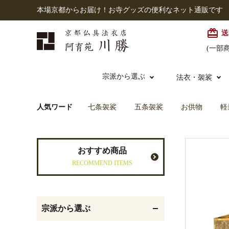
本場京都からお届け！お寺グッズの便利なネット通販です
card_giftcard
送
(一部
宗派から選ぶ
法衣・袈裟
人気ワード
七条袈裟
五条袈裟
お供物
軽
本願寺派（西）
大谷派
本連念珠（僧侶用）
七条袈裟
経本入・念珠入・式章
御本尊・御掛軸
仏壇
中古品
おすすめ商品
入
RECOMMEND ITEMS
黒衣・直綴
灯明具・灯明準備用品
お位牌
宗派から選ぶ
記念品・おつかいもの