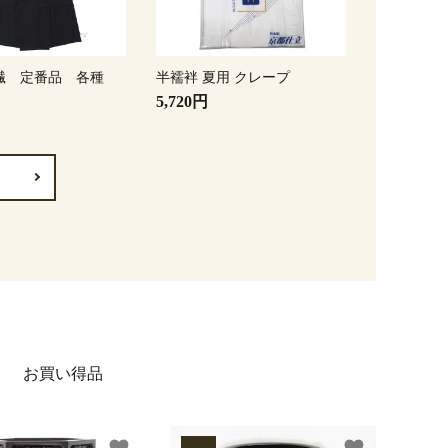
繊 定番品 各種
半襦袢 夏用 クレープ
5,720円
お買い得品
favorite
favorite