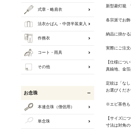
新型菱灯籠
式章・略肩衣
各宗派でお飾
法衣かばん・中啓半装束入
納品に掛かる
作務衣
実際にご注文
コート・雨具
【仕様につい
その他
真鍮地、金箔
定紋は「なし
お選びくださ
お念珠
※エビ茶色も
本連念珠（僧侶用）
【サイズにつ
単念珠
寸法は対角の