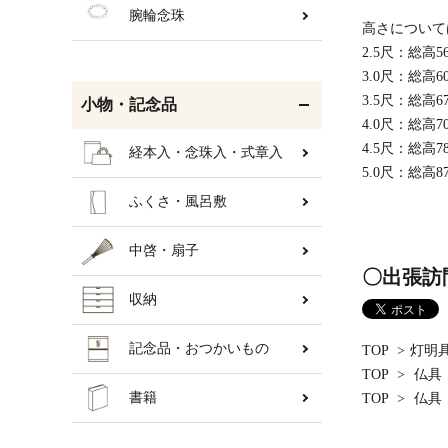
腕輪念珠
高さについて
2.5尺：総高56
3.0尺：総高60
3.5尺：総高67
小物・記念品
4.0尺：総高70
4.5尺：総高78
経本入・念珠入・式章入
5.0尺：総高87
ふくさ・風呂敷
中啓・扇子
〇出張訪
収納
記念品・おつかいもの
TOP
>
灯明
TOP
>
仏具
書籍
TOP
>
仏具