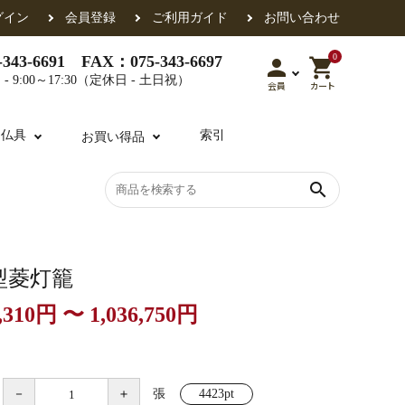
グイン
会員登録
ご利用ガイド
お問い合わせ
0
343-6691 FAX：075-343-6697
person
shopping_cart
- 9:00～17:30（定休日 - 土日祝）
会員
カート
用仏具
索引
お買い得品
search
各派共通
礼盤
色衣・裳附
収納
天蓋・瓔珞・吊金具
過去帳
型菱灯籠
,310円 〜 1,036,750円
・香盒
襦袢・裾除け
仏器・供笥・供物
－
＋
張
4423pt