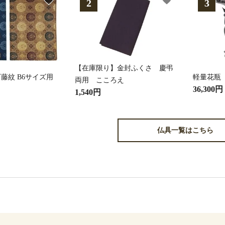
【在庫限り】金封ふくさ 慶弔
藤紋 B6サイズ用
軽量花瓶
両用 こころえ
36,300円
1,540円
仏具一覧はこちら