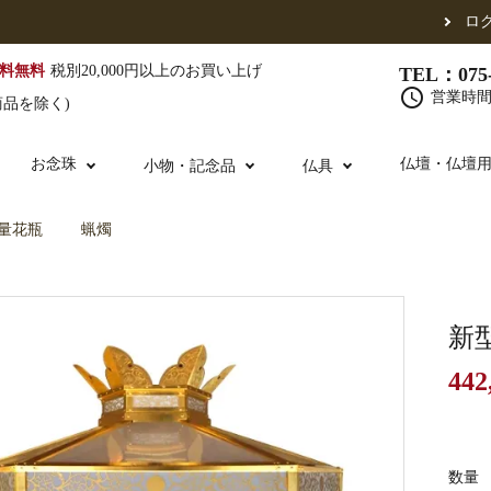
ロ
料無料
税別20,000円以上のお買い上げ
TEL：075-
schedule
営業時間 
商品を除く)
お念珠
仏壇・仏壇
小物・記念品
仏具
量花瓶
蝋燭
（東）
真宗他派
腕輪念珠
単念珠
修多羅
ふくさ・風呂敷
宮殿・厨子・須弥壇
仏壇用お仏具
アウトレット
五条袈裟
中啓・扇子
卓類・常香盤・
法名軸
新
442
布袍・間衣
金香炉・花瓶・火立
お仏壇の引き取り
白衣・色服
土香炉・香炉台
書籍
数量