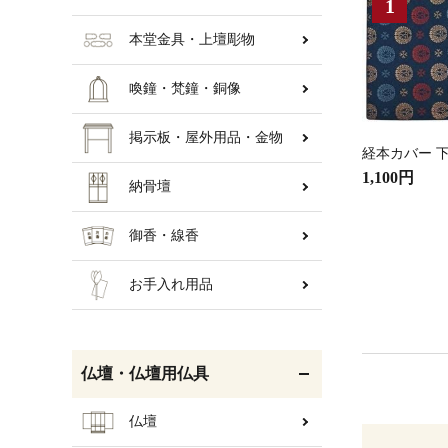
本堂金具・上壇彫物
喚鐘・梵鐘・銅像
掲示板・屋外用品・金物
経本カバー 下
1,100円
納骨壇
御香・線香
お手入れ用品
仏壇・仏壇用仏具
仏壇