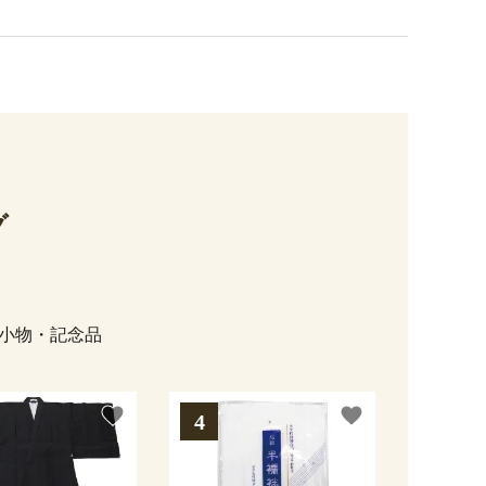
グ
小物・記念品
favorite
favorite