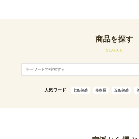
商品を探す
SEARCH
人気ワード
七条袈裟
修多羅
五条袈裟