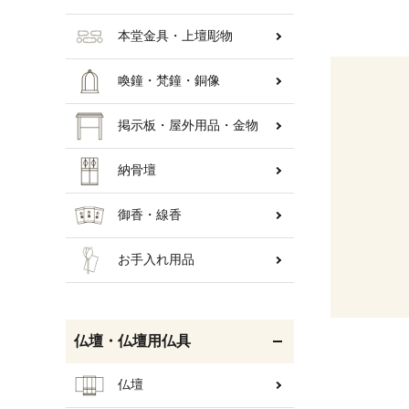
本堂金具・上壇彫物
喚鐘・梵鐘・銅像
掲示板・屋外用品・金物
納骨壇
御香・線香
お手入れ用品
仏壇・仏壇用仏具
仏壇