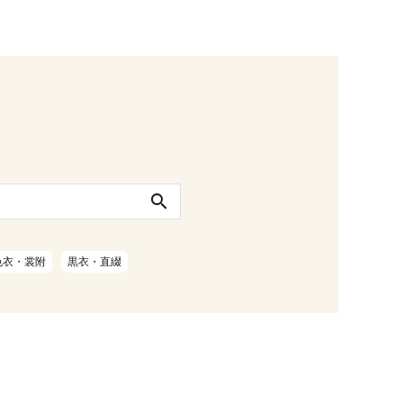
search
色衣・裳附
黒衣・直綴