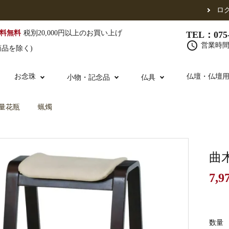
ロ
料無料
税別20,000円以上のお買い上げ
TEL：075-
schedule
営業時間 
商品を除く)
お念珠
仏壇・仏壇
小物・記念品
仏具
量花瓶
蝋燭
（東）
真宗他派
腕輪念珠
単念珠
修多羅
ふくさ・風呂敷
宮殿・厨子・須弥壇
仏壇用お仏具
アウトレット
五条袈裟
中啓・扇子
卓類・常香盤・
法名軸
曲
7,9
布袍・間衣
金香炉・花瓶・火立
お仏壇の引き取り
白衣・色服
土香炉・香炉台
書籍
数量