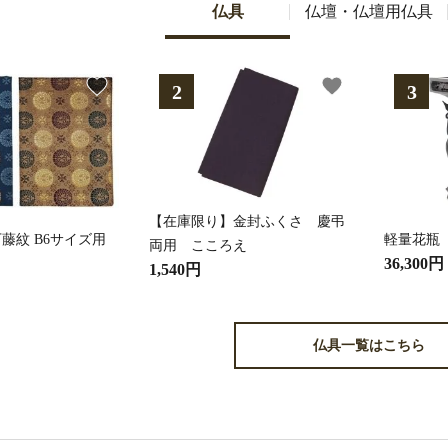
仏具
仏壇・仏壇用仏具
favorite
favorite
【在庫限り】金封ふくさ 慶弔
藤紋 B6サイズ用
軽量花瓶
両用 こころえ
36,300円
1,540円
仏具一覧はこちら