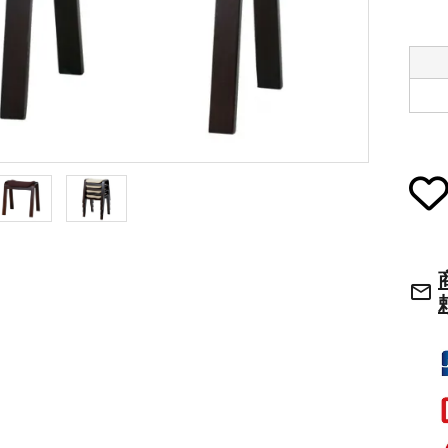
草履・はきもの
ご法要用品・箱類
袴
椅子・机・その
式章・略肩衣
戸帳・華鬘
法衣かばん・中
幕・旗
束入
mail_outline
その他
本堂金具・上壇彫物
喚鐘・梵鐘・銅