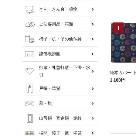
きん・きん台・鳴物
ご法要用品・箱類
椅子・机・その他仏具
讃佛歌掛図
打敷・礼盤打敷・下掛・水
経本カバー 下
引
1,100円
戸帳・華鬘
幕・旗
山号額・寄進額・定紋
欄間・障子・襖・翠簾