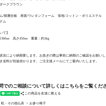
ダークブラウン
ム/積層合板 座面/ウレタンフォーム 張地/コットン・ポリエステル
ナム
いて】
行360㎜ 高さ450㎜ 重量：約3kg
状況により納期要します。お急ぎの際は事前に納期のご確認をお願いし
き送料が別途掛かります。ご注文後メールにてご案内いたします。
問でのご相談について詳しくはこちらをご覧くだ
share
この商品を友達に教える
・机・その他仏具
>
お参り椅子