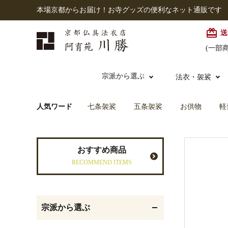
本場京都からお届け！お寺グッズの便利なネット通販です
card_giftcard
送
(一部
宗派から選ぶ
法衣・袈裟
人気ワード
七条袈裟
五条袈裟
お供物
軽
本願寺派（西）
大谷派
本連念珠（僧侶用）
七条袈裟
経本入・念珠入・式章
御本尊・御掛軸
仏壇
中古品
おすすめ商品
入
RECOMMEND ITEMS
黒衣・直綴
灯明具・灯明準備用品
お位牌
宗派から選ぶ
記念品・おつかいもの