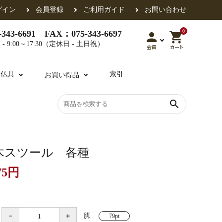
グイン
会員登録
ご利用ガイド
お問い合わせ
0
343-6691 FAX：075-343-6697
person
shopping_cart
- 9:00～17:30（定休日 - 土日祝）
会員
カート
用仏具
索引
お買い得品
search
各派共通
礼盤
色衣・裳附
収納
天蓋・瓔珞・吊金具
過去帳
木スツール 各種
75円
・香盒
襦袢・裾除け
仏器・供笥・供物
－
＋
脚
79pt