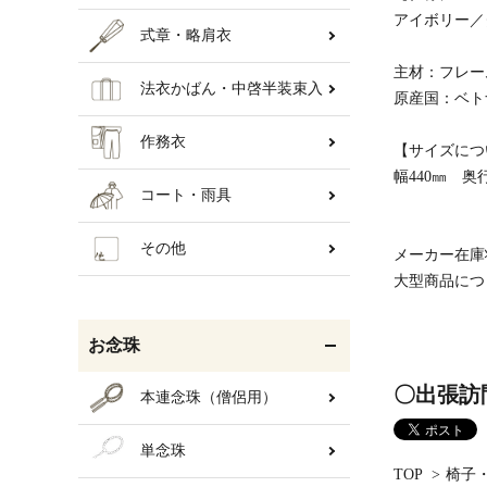
アイボリー／
式章・略肩衣
主材：フレー
法衣かばん・中啓半装束入
原産国：ベト
作務衣
【サイズにつ
幅440㎜ 奥
コート・雨具
その他
メーカー在庫
大型商品につ
お念珠
〇出張訪
本連念珠（僧侶用）
単念珠
TOP
>
椅子