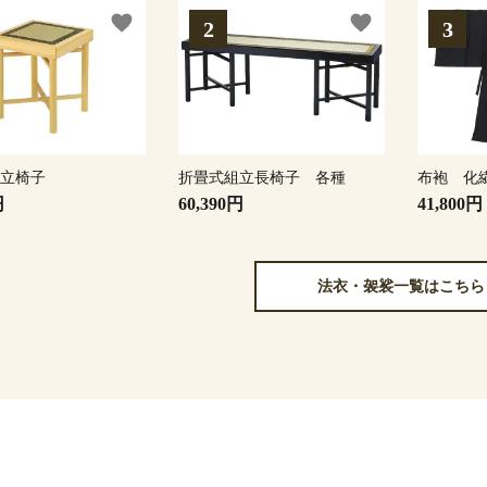
favorite
favorite
組立椅子
折畳式組立長椅子 各種
布袍 化
円
60,390円
41,800円
法衣・袈裟一覧はこちら