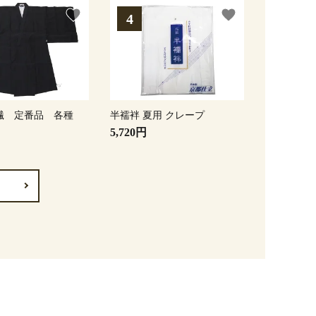
favorite
favorite
繊 定番品 各種
半襦袢 夏用 クレープ
5,720円