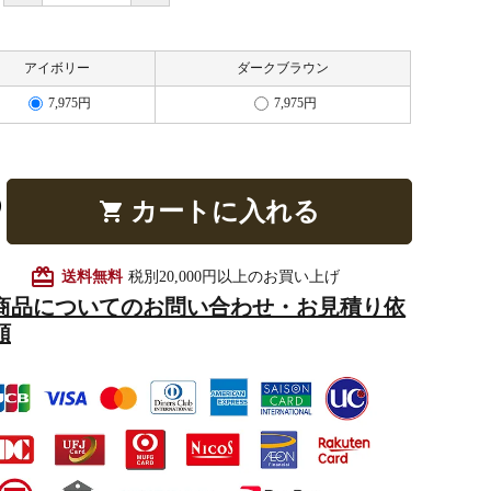
アイボリー
ダークブラウン
他仏具
得度・中仏用品
讃佛歌掛図
7,975円
7,975円
カートに入れる
shopping_cart
啓半装
作務衣
山号額・寄進額・定紋
card_giftcard
送料無料
税別20,000円以上のお買い上げ
商品についてのお問い合わせ・お見積り依
頼
像
掲示板・屋外用品・金
物