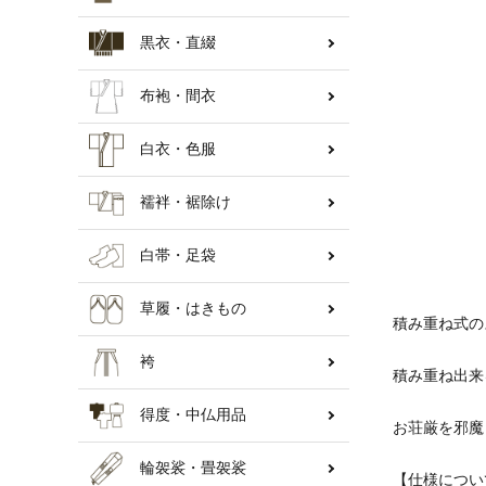
黒衣・直綴
納骨壇
布袍・間衣
白衣・色服
襦袢・裾除け
白帯・足袋
草履・はきもの
積み重ね式の
袴
積み重ね出来
得度・中仏用品
お荘厳を邪魔
輪袈裟・畳袈裟
【仕様につい