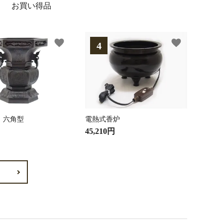
お買い得品
favorite
favorite
 六角型
電熱式香炉
45,210円