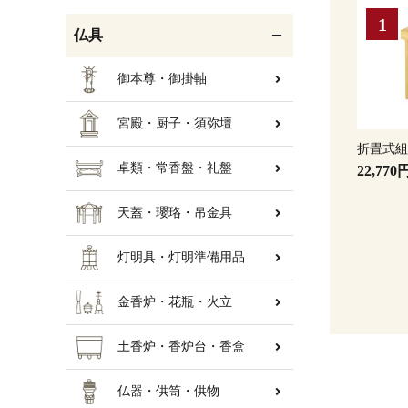
仏具
御本尊・御掛軸
宮殿・厨子・須弥壇
折畳式
卓類・常香盤・礼盤
22,770
天蓋・瓔珞・吊金具
灯明具・灯明準備用品
金香炉・花瓶・火立
土香炉・香炉台・香盒
仏器・供笥・供物