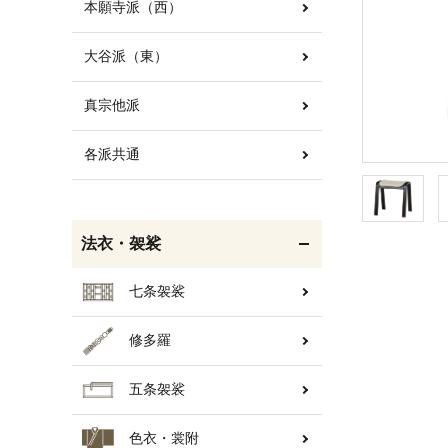
本願寺派（西）
大谷派（東）
白帯・足袋
きん・きん台・鳴物
真宗他派
各派共通
輪袈裟・畳袈裟
打敷・礼盤打敷・下
掛・水引
法衣・袈裟
七条袈裟
修多羅
コート・雨具
欄間・障子・襖・翠簾
五条袈裟
色衣・裳附