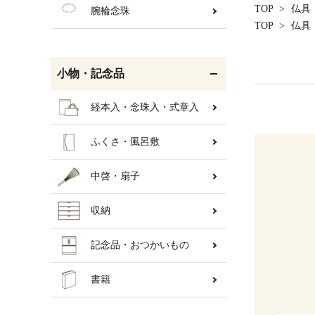
TOP
>
仏具
腕輪念珠
TOP
>
仏具
小物・記念品
経本入・念珠入・式章入
ふくさ・風呂敷
中啓・扇子
収納
記念品・おつかいもの
書籍