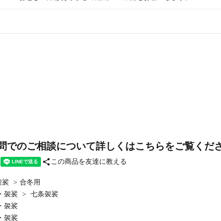
問でのご相談について詳しくはこちらをご覧くだ
share
この商品を友達に教える
袈裟
>
合冬用
・袈裟
>
七条袈裟
・袈裟
・袈裟