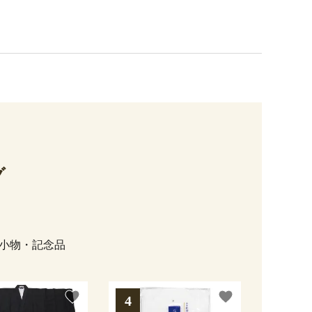
グ
小物・記念品
favorite
favorite