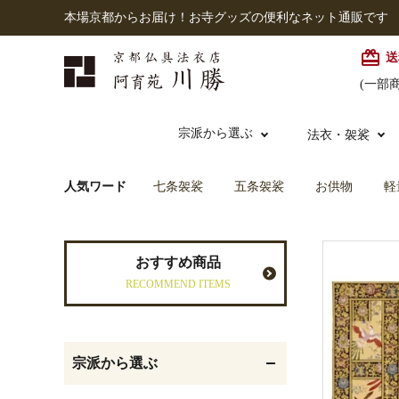
本場京都からお届け！お寺グッズの便利なネット通販です
card_giftcard
送
(一部
宗派から選ぶ
法衣・袈裟
人気ワード
七条袈裟
五条袈裟
お供物
軽
本願寺派（西）
大谷派
本連念珠（僧侶用）
七条袈裟
経本入・念珠入・式章
御本尊・御掛軸
仏壇
中古品
おすすめ商品
入
RECOMMEND ITEMS
黒衣・直綴
灯明具・灯明準備用品
お位牌
宗派から選ぶ
記念品・おつかいもの