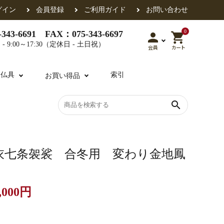
グイン
会員登録
ご利用ガイド
お問い合わせ
0
343-6691 FAX：075-343-6697
person
shopping_cart
- 9:00～17:30（定休日 - 土日祝）
会員
カート
用仏具
索引
お買い得品
search
各派共通
礼盤
色衣・裳附
収納
天蓋・瓔珞・吊金具
過去帳
衣七条袈裟 合冬用 変わり金地鳳
,000円
・香盒
襦袢・裾除け
仏器・供笥・供物