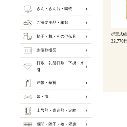
きん・きん台・鳴物
ご法要用品・箱類
折畳式
椅子・机・その他仏具
22,770
讃佛歌掛図
打敷・礼盤打敷・下掛・水
引
戸帳・華鬘
幕・旗
山号額・寄進額・定紋
欄間・障子・襖・翠簾