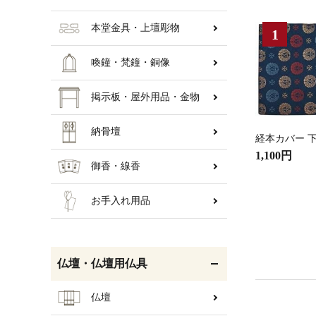
本堂金具・上壇彫物
喚鐘・梵鐘・銅像
掲示板・屋外用品・金物
納骨壇
経本カバー 下
1,100円
御香・線香
お手入れ用品
仏壇・仏壇用仏具
仏壇