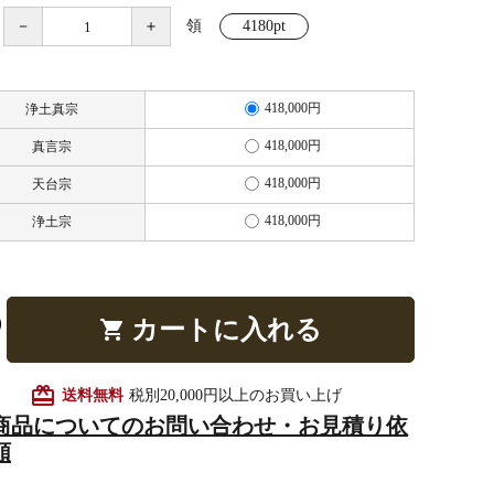
－
＋
領
4180pt
他仏具
得度・中仏用品
讃佛歌掛図
418,000円
浄土真宗
418,000円
真言宗
418,000円
天台宗
啓半装
作務衣
山号額・寄進額・定紋
418,000円
浄土宗
カートに入れる
shopping_cart
像
掲示板・屋外用品・金
card_giftcard
送料無料
税別20,000円以上のお買い上げ
物
商品についてのお問い合わせ・お見積り依
頼