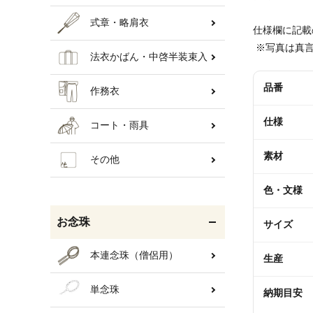
式章・略肩衣
仕様欄に記載
 ※写真は真
法衣かばん・中啓半装束入
品番
作務衣
仕様
コート・雨具
素材
その他
色・文様
お念珠
サイズ
本連念珠（僧侶用）
生産
単念珠
納期目安