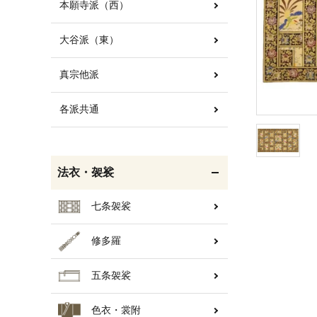
本願寺派（西）
大谷派（東）
白帯・足袋
きん・きん台・鳴物
真宗他派
各派共通
輪袈裟・畳袈裟
打敷・礼盤打敷・下
掛・水引
法衣・袈裟
七条袈裟
修多羅
コート・雨具
欄間・障子・襖・翠簾
五条袈裟
色衣・裳附