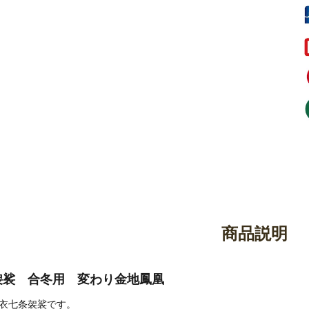
御香・線香
お手入れ用品
商品説明
袈裟 合冬用 変わり金地鳳凰
衣七条袈裟です。