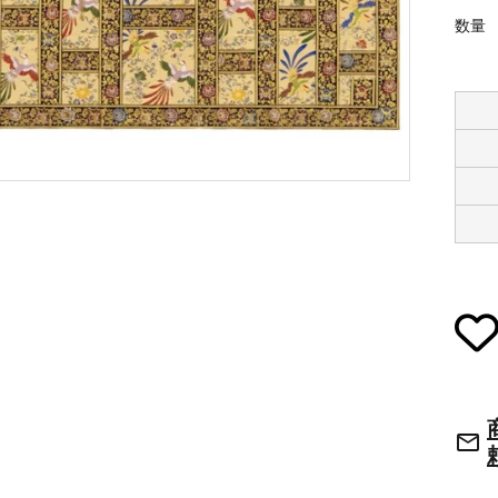
数量
草履・はきもの
ご法要用品・箱類
袴
椅子・机・その
式章・略肩衣
戸帳・華鬘
法衣かばん・中
幕・旗
束入
その他
本堂金具・上壇彫物
喚鐘・梵鐘・銅
mail_outline