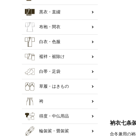
黒衣・直綴
納骨壇
布袍・間衣
白衣・色服
襦袢・裾除け
白帯・足袋
草履・はきもの
袴
得度・中仏用品
衲衣七条
輪袈裟・畳袈裟
合冬兼用の衲