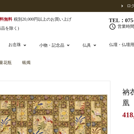
ロ
料無料
税別20,000円以上のお買い上げ
TEL：075-
schedule
営業時間 
商品を除く)
お念珠
仏壇・仏壇
小物・記念品
仏具
量花瓶
蝋燭
（東）
真宗他派
腕輪念珠
単念珠
修多羅
ふくさ・風呂敷
宮殿・厨子・須弥壇
仏壇用お仏具
アウトレット
五条袈裟
中啓・扇子
卓類・常香盤・
法名軸
衲
凰
418
布袍・間衣
金香炉・花瓶・火立
お仏壇の引き取り
白衣・色服
土香炉・香炉台
書籍