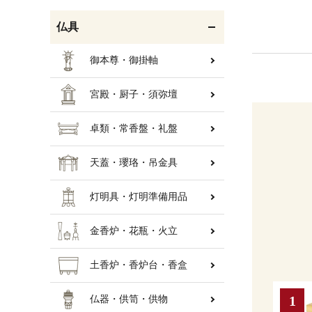
仏具
御本尊・御掛軸
宮殿・厨子・須弥壇
卓類・常香盤・礼盤
天蓋・瓔珞・吊金具
灯明具・灯明準備用品
金香炉・花瓶・火立
土香炉・香炉台・香盒
仏器・供笥・供物