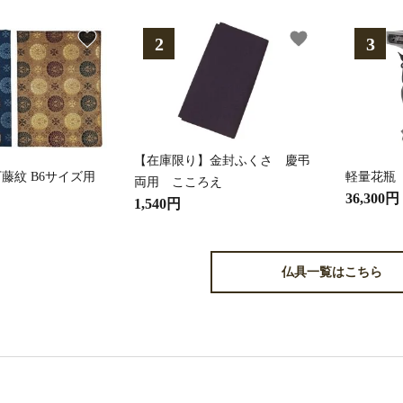
favorite
favorite
【在庫限り】金封ふくさ 慶弔
藤紋 B6サイズ用
軽量花瓶
両用 こころえ
36,300円
1,540円
仏具一覧はこちら