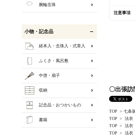
腕輪念珠
注意事項
小物・記念品
経本入・念珠入・式章入
ふくさ・風呂敷
中啓・扇子
〇出張訪
収納
記念品・おつかいもの
TOP
>
七条
TOP
>
法衣
書籍
TOP
>
法衣
TOP
>
法衣