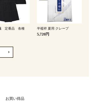
繊 定番品 各種
半襦袢 夏用 クレープ
5,720円
お買い得品