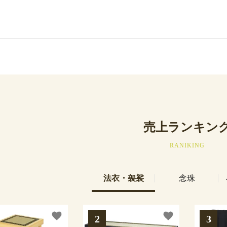
売上ランキン
RANIKING
法衣・袈裟
念珠
favorite
favorite