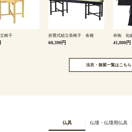
組立椅子
折畳式組立長椅子 各種
布袍 化
円
60,390円
41,800円
法衣・袈裟一覧はこちら
仏具
仏壇・仏壇用仏具