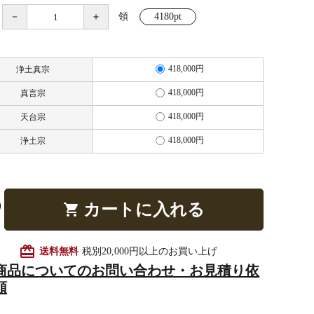
－
＋
領
4180pt
他仏具
得度・中仏用品
讃佛歌掛図
418,000円
浄土真宗
418,000円
真言宗
418,000円
天台宗
啓半装
作務衣
山号額・寄進額・定紋
418,000円
浄土宗
カートに入れる
shopping_cart
像
掲示板・屋外用品・金
card_giftcard
送料無料
税別20,000円以上のお買い上げ
物
商品についてのお問い合わせ・お見積り依
頼