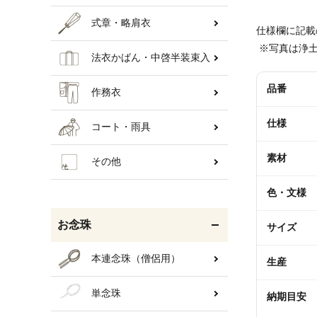
式章・略肩衣
仕様欄に記載
 ※写真は浄
法衣かばん・中啓半装束入
品番
作務衣
仕様
コート・雨具
素材
その他
色・文様
お念珠
サイズ
本連念珠（僧侶用）
生産
単念珠
納期目安