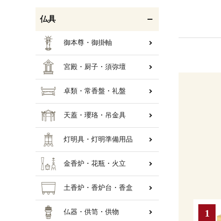
仏具
御本尊・御掛軸
宮殿・厨子・須弥壇
卓類・常香盤・礼盤
天蓋・瓔珞・吊金具
灯明具・灯明準備用品
金香炉・花瓶・火立
土香炉・香炉台・香盒
仏器・供笥・供物