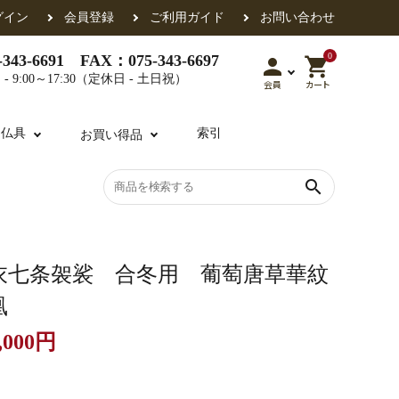
グイン
会員登録
ご利用ガイド
お問い合わせ
0
343-6691 FAX：075-343-6697
person
shopping_cart
- 9:00～17:30（定休日 - 土日祝）
会員
カート
用仏具
索引
お買い得品
search
各派共通
礼盤
色衣・裳附
収納
天蓋・瓔珞・吊金具
過去帳
衣七条袈裟 合冬用 葡萄唐草華紋
凰
,000円
・香盒
襦袢・裾除け
仏器・供笥・供物