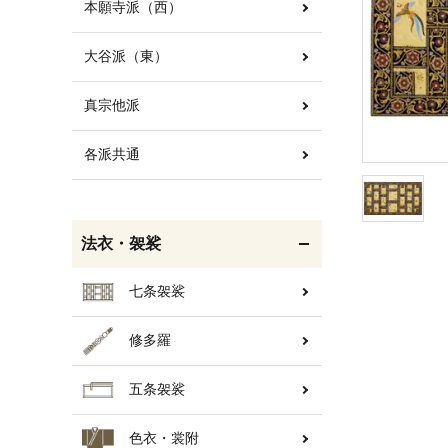
本願寺派（西）
大谷派（東）
白帯・足袋
きん・きん台・鳴物
真宗他派
各派共通
輪袈裟・畳袈裟
打敷・礼盤打敷・下
掛・水引
法衣・袈裟
七条袈裟
修多羅
コート・雨具
欄間・障子・襖・翠簾
五条袈裟
色衣・裳附