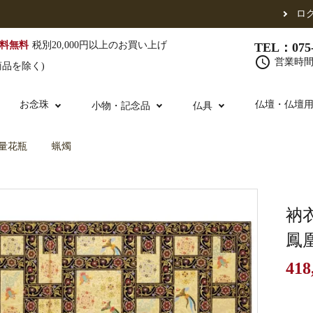
ロ
料無料
税別20,000円以上のお買い上げ
TEL：075-
schedule
営業時間 
商品を除く)
お念珠
仏壇・仏壇
小物・記念品
仏具
量花瓶
蝋燭
（東）
真宗他派
腕輪念珠
単念珠
修多羅
ふくさ・風呂敷
宮殿・厨子・須弥壇
仏壇用お仏具
アウトレット
五条袈裟
中啓・扇子
卓類・常香盤・
法名軸
衲
鳳
418
布袍・間衣
金香炉・花瓶・火立
お仏壇の引き取り
白衣・色服
土香炉・香炉台
書籍