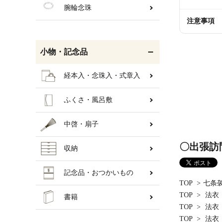
腕輪念珠
注意事項
小物・記念品
経本入・念珠入・式章入
ふくさ・風呂敷
中啓・扇子
〇出張訪
収納
記念品・おつかいもの
TOP
>
七条
TOP
>
法衣
書籍
TOP
>
法衣
TOP
>
法衣