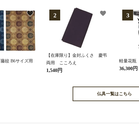
favorite
favorite
【在庫限り】金封ふくさ 慶弔
藤紋 B6サイズ用
軽量花瓶
両用 こころえ
36,300円
1,540円
仏具一覧はこちら