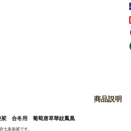
御香・線香
お手入れ用品
商品説明
袈裟 合冬用 葡萄唐草華紋鳳凰
衣七条袈裟です。