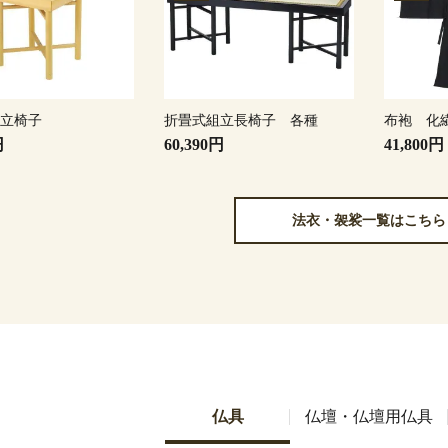
組立椅子
折畳式組立長椅子 各種
布袍 化
円
60,390円
41,800円
法衣・袈裟一覧はこちら
仏具
仏壇・仏壇用仏具