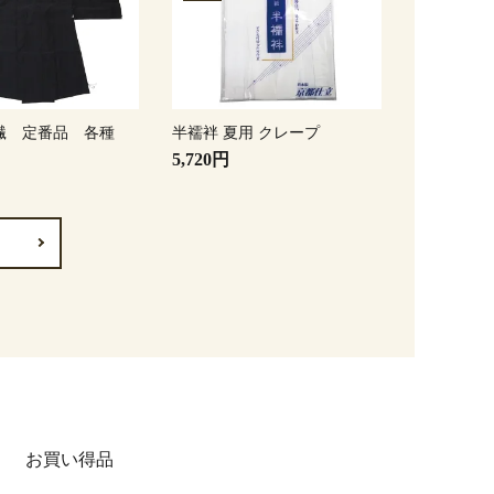
繊 定番品 各種
半襦袢 夏用 クレープ
5,720円
お買い得品