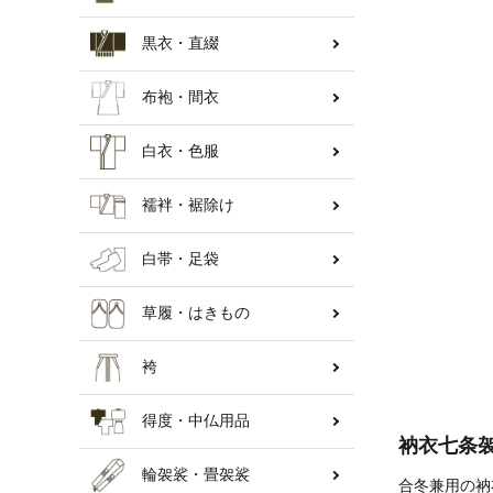
黒衣・直綴
納骨壇
布袍・間衣
白衣・色服
襦袢・裾除け
白帯・足袋
草履・はきもの
袴
得度・中仏用品
衲衣七条
輪袈裟・畳袈裟
合冬兼用の衲