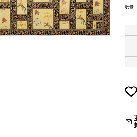
数量
草履・はきもの
ご法要用品・箱類
袴
椅子・机・その
式章・略肩衣
戸帳・華鬘
法衣かばん・中
幕・旗
束入
その他
本堂金具・上壇彫物
喚鐘・梵鐘・銅
mail_outline