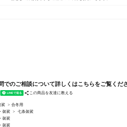
問でのご相談について詳しくはこちらをご覧くだ
share
この商品を友達に教える
袈裟
>
合冬用
・袈裟
>
七条袈裟
・袈裟
・袈裟