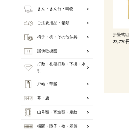
きん・きん台・鳴物
ご法要用品・箱類
折畳式
椅子・机・その他仏具
22,770
讃佛歌掛図
打敷・礼盤打敷・下掛・水
引
戸帳・華鬘
幕・旗
山号額・寄進額・定紋
欄間・障子・襖・翠簾