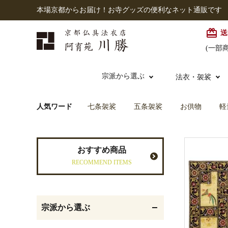
本場京都からお届け！お寺グッズの便利なネット通販です
card_giftcard
送
(一部
宗派から選ぶ
法衣・袈裟
人気ワード
七条袈裟
五条袈裟
お供物
軽
本願寺派（西）
大谷派
本連念珠（僧侶用）
七条袈裟
経本入・念珠入・式章
御本尊・御掛軸
仏壇
中古品
おすすめ商品
入
RECOMMEND ITEMS
黒衣・直綴
灯明具・灯明準備用品
お位牌
宗派から選ぶ
記念品・おつかいもの