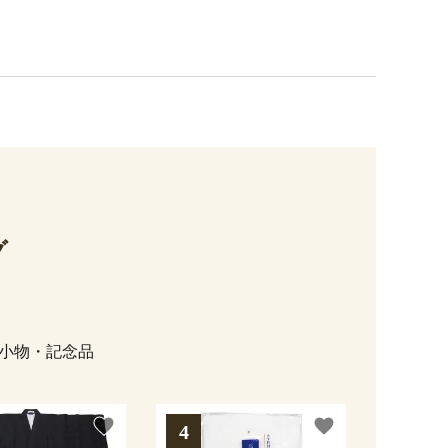
グ
小物・記念品
favorite
favorite