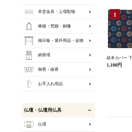
本堂金具・上壇彫物
喚鐘・梵鐘・銅像
掲示板・屋外用品・金物
納骨壇
経本カバー 下
1,100円
御香・線香
お手入れ用品
仏壇・仏壇用仏具
仏壇