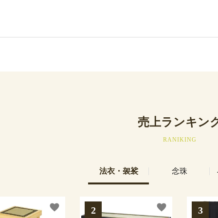
売上ランキン
RANIKING
法衣・袈裟
念珠
favorite
favorite