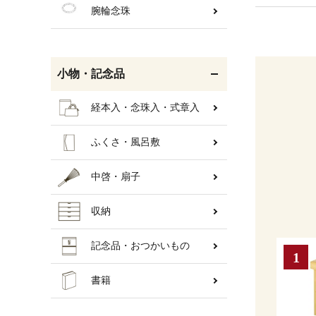
腕輪念珠
小物・記念品
経本入・念珠入・式章入
ふくさ・風呂敷
中啓・扇子
収納
記念品・おつかいもの
書籍