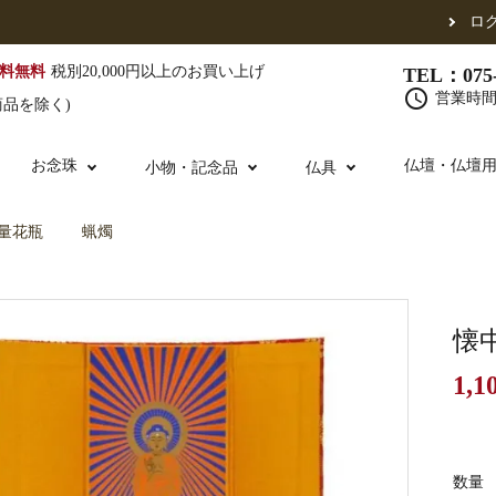
ロ
料無料
税別20,000円以上のお買い上げ
TEL：075-
schedule
営業時間 
商品を除く)
お念珠
仏壇・仏壇
小物・記念品
仏具
量花瓶
蝋燭
（東）
真宗他派
腕輪念珠
単念珠
修多羅
ふくさ・風呂敷
宮殿・厨子・須弥壇
仏壇用お仏具
アウトレット
五条袈裟
中啓・扇子
卓類・常香盤・
法名軸
懐
1,1
布袍・間衣
金香炉・花瓶・火立
お仏壇の引き取り
白衣・色服
土香炉・香炉台
書籍
数量