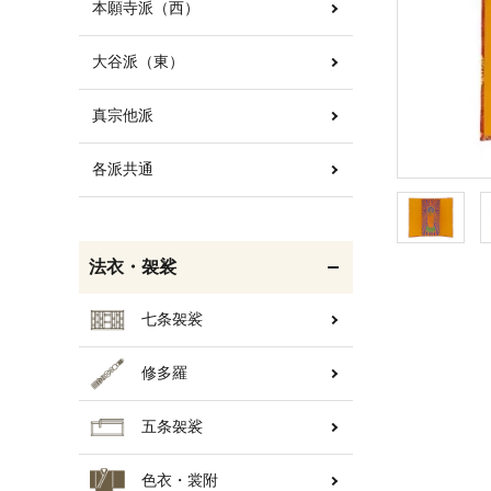
本願寺派（西）
大谷派（東）
白帯・足袋
きん・きん台・鳴物
真宗他派
各派共通
輪袈裟・畳袈裟
打敷・礼盤打敷・下
掛・水引
法衣・袈裟
七条袈裟
修多羅
コート・雨具
欄間・障子・襖・翠簾
五条袈裟
色衣・裳附