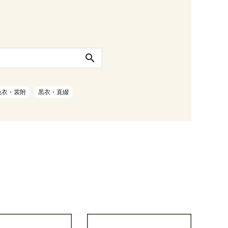
search
色衣・裳附
黒衣・直綴