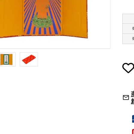
草履・はきもの
ご法要用品・箱類
袴
椅子・机・その
式章・略肩衣
戸帳・華鬘
法衣かばん・中
幕・旗
束入
mail_outline
その他
本堂金具・上壇彫物
喚鐘・梵鐘・銅