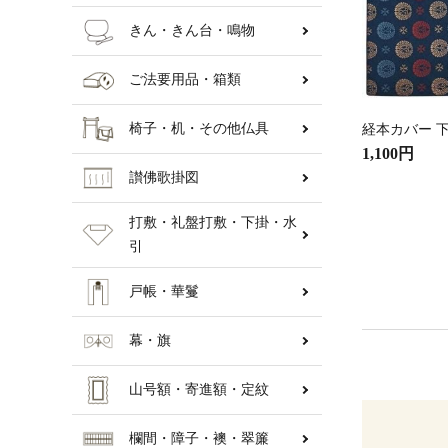
きん・きん台・鳴物
ご法要用品・箱類
椅子・机・その他仏具
経本カバー 下
1,100円
讃佛歌掛図
打敷・礼盤打敷・下掛・水
引
戸帳・華鬘
幕・旗
山号額・寄進額・定紋
欄間・障子・襖・翠簾