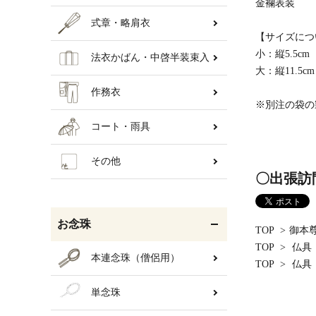
金襴表装
式章・略肩衣
【サイズにつ
小：縦5.5c
法衣かばん・中啓半装束入
大：縦11.5c
作務衣
※別注の袋の
コート・雨具
その他
〇出張訪
お念珠
TOP
>
御本
TOP
>
仏具
本連念珠（僧侶用）
TOP
>
仏具
単念珠