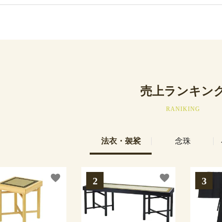
売上ランキン
RANIKING
法衣・袈裟
念珠
favorite
favorite