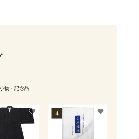
グ
小物・記念品
favorite
favorite