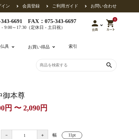
グイン
会員登録
ご利用ガイド
お問い合わせ
0
343-6691 FAX：075-343-6697
person
shopping_cart
- 9:00～17:30（定休日 - 土日祝）
会員
カート
用仏具
索引
お買い得品
search
各派共通
礼盤
色衣・裳附
収納
天蓋・瓔珞・吊金具
過去帳
中御本尊
00円 〜 2,090円
・香盒
襦袢・裾除け
仏器・供笥・供物
－
＋
幅
11pt