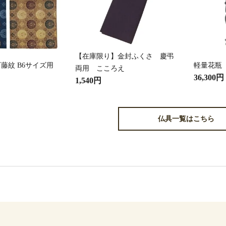
【在庫限り】金封ふくさ 慶弔
藤紋 B6サイズ用
軽量花瓶
両用 こころえ
36,300円
1,540円
仏具一覧はこちら