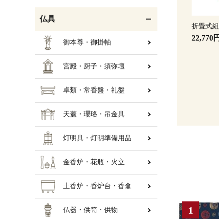
仏具
折畳式
22,770
御本尊・御掛軸
宮殿・厨子・須弥壇
卓類・常香盤・礼盤
天蓋・瓔珞・吊金具
灯明具・灯明準備用品
金香炉・花瓶・火立
土香炉・香炉台・香盒
仏器・供笥・供物