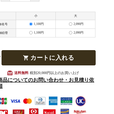
小
大
他仏具
得度・中仏用品
讃佛歌掛図
1,100円
2,090円
御名号
1,100円
2,090円
御絵増
啓半装
作務衣
山号額・寄進額・定紋
カートに入れる
shopping_cart
card_giftcard
送料無料
税別20,000円以上のお買い上げ
商品についてのお問い合わせ・お見積り依
頼
像
掲示板・屋外用品・金
物