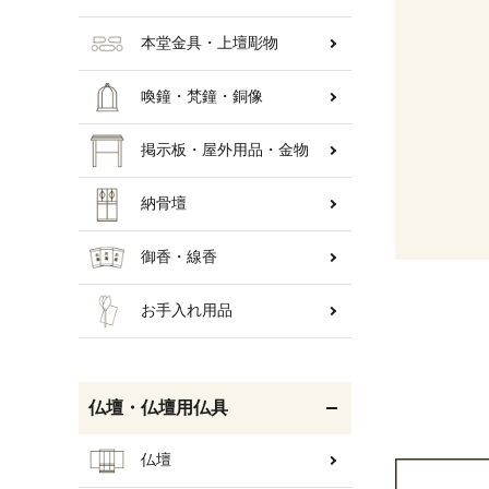
本堂金具・上壇彫物
喚鐘・梵鐘・銅像
掲示板・屋外用品・金物
納骨壇
御香・線香
お手入れ用品
仏壇・仏壇用仏具
仏壇