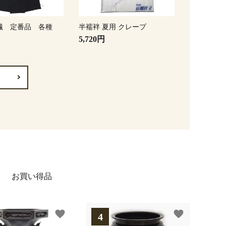
繊 定番品 各種
半襦袢 夏用 クレープ
5,720円
お買い得品
favorite
favorite