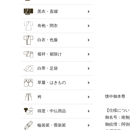
黒衣・直綴
納骨壇
布袍・間衣
白衣・色服
襦袢・裾除け
白帯・足袋
草履・はきもの
懐中御本尊
袴
【仕様につい
得度・中仏用品
御名号：南無
御絵増：阿弥
輪袈裟・畳袈裟