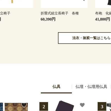
組立椅子
折畳式組立長椅子 各種
布袍 化
円
60,390円
41,800円
法衣・袈裟一覧はこちら
仏具
仏壇・仏壇用仏具
favorite
favorite