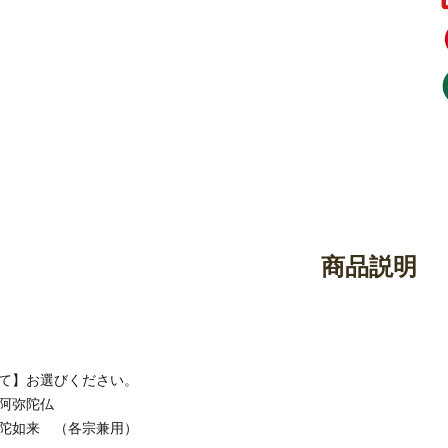
御香・線香
お手入れ用品
商品説明
て】お選びください。
阿弥陀仏
陀如来 （各宗兼用）