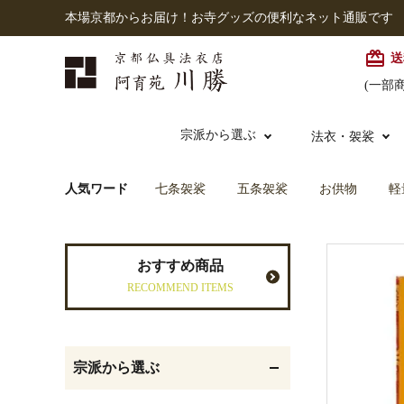
本場京都からお届け！お寺グッズの便利なネット通販です
card_giftcard
送
(一部
宗派から選ぶ
法衣・袈裟
人気ワード
七条袈裟
五条袈裟
お供物
軽
本願寺派（西）
大谷派
本連念珠（僧侶用）
七条袈裟
経本入・念珠入・式章
御本尊・御掛軸
仏壇
中古品
おすすめ商品
入
RECOMMEND ITEMS
黒衣・直綴
灯明具・灯明準備用品
お位牌
宗派から選ぶ
記念品・おつかいもの