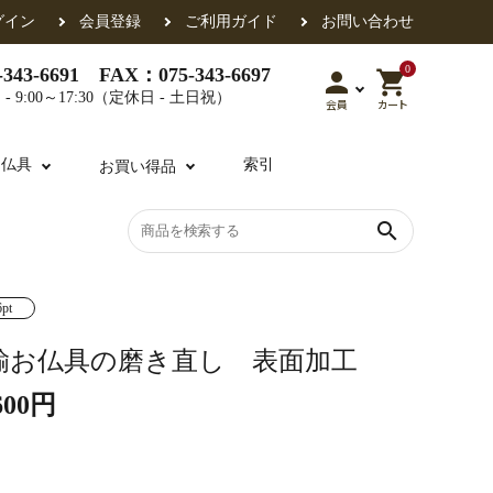
グイン
会員登録
ご利用ガイド
お問い合わせ
0
343-6691 FAX：075-343-6697
person
shopping_cart
- 9:00～17:30（定休日 - 土日祝）
会員
カート
用仏具
索引
お買い得品
search
各派共通
6pt
礼盤
色衣・裳附
収納
天蓋・瓔珞・吊金具
過去帳
鍮お仏具の磨き直し 表面加工
600円
・香盒
襦袢・裾除け
仏器・供笥・供物