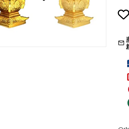
草履・はきもの
ご法要用品・箱類
袴
椅子・机・その
mail_outline
式章・略肩衣
戸帳・華鬘
法衣かばん・中
幕・旗
束入
その他
本堂金具・上壇彫物
喚鐘・梵鐘・銅