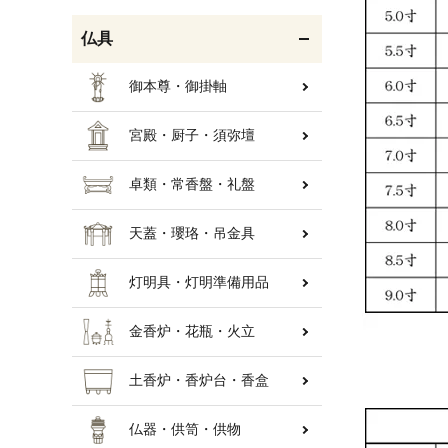
仏具
御本尊・御掛軸
宮殿・厨子・須弥壇
卓類・常香盤・礼盤
天蓋・瓔珞・吊金具
灯明具・灯明準備用品
金香炉・花瓶・火立
土香炉・香炉台・香盒
仏器・供笥・供物