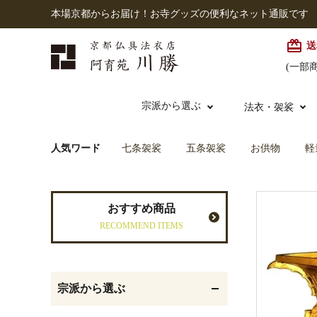
本場京都からお届け！お寺グッズの便利なネット通販です
card_giftcard
送
(一部
宗派から選ぶ
法衣・袈裟
人気ワード
七条袈裟
五条袈裟
お供物
軽
本願寺派（西）
大谷派
本連念珠（僧侶用）
七条袈裟
経本入・念珠入・式章
御本尊・御掛軸
仏壇
中古品
おすすめ商品
入
RECOMMEND ITEMS
黒衣・直綴
灯明具・灯明準備用品
お位牌
宗派から選ぶ
記念品・おつかいもの