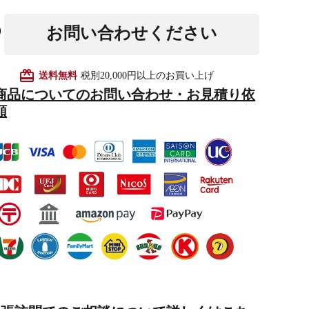
お問い合わせください
他仏具
得度・中仏用品
讃佛歌掛図
card_giftcard
送料無料
税別20,000円以上のお買い上げ
商品についてのお問い合わせ・お見積り依
頼
啓半装
作務衣
山号額・寄進額・定紋
像
掲示板・屋外用品・金
物