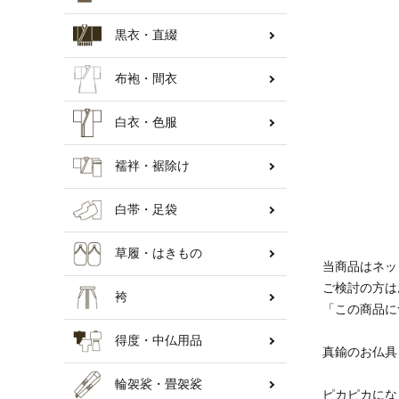
黒衣・直綴
納骨壇
布袍・間衣
白衣・色服
襦袢・裾除け
白帯・足袋
草履・はきもの
当商品はネッ
ご検討の方は
袴
「この商品に
得度・中仏用品
真鍮のお仏具
輪袈裟・畳袈裟
ピカピカにな