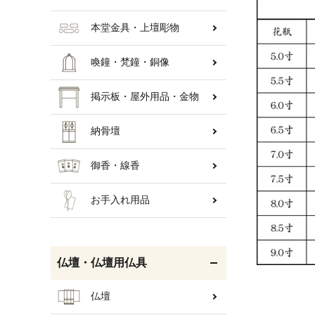
本堂金具・上壇彫物
喚鐘・梵鐘・銅像
掲示板・屋外用品・金物
納骨壇
御香・線香
お手入れ用品
仏壇・仏壇用仏具
仏壇