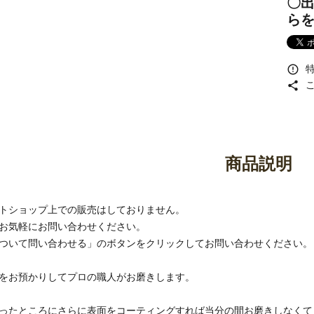
〇
ら
御香・線香
お手入れ用品
error_outline
特
share
こ
商品説明
トショップ上での販売はしておりません。
お気軽にお問い合わせください。
ついて問い合わせる」のボタンをクリックしてお問い合わせください。
をお預かりしてプロの職人がお磨きします。
ったところにさらに表面をコーティングすれば当分の間お磨きしなくて