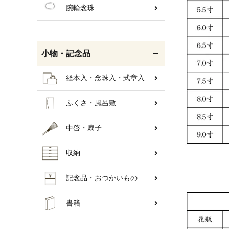
腕輪念珠
小物・記念品
経本入・念珠入・式章入
ふくさ・風呂敷
中啓・扇子
収納
記念品・おつかいもの
書籍