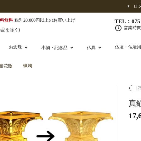
ロ
料無料
税別20,000円以上のお買い上げ
TEL：075-
schedule
営業時間 
商品を除く)
お念珠
仏壇・仏壇
小物・記念品
仏具
量花瓶
蝋燭
（東）
真宗他派
腕輪念珠
単念珠
17
修多羅
ふくさ・風呂敷
宮殿・厨子・須弥壇
仏壇用お仏具
アウトレット
五条袈裟
中啓・扇子
卓類・常香盤・
法名軸
真
17,
布袍・間衣
金香炉・花瓶・火立
お仏壇の引き取り
白衣・色服
土香炉・香炉台
書籍