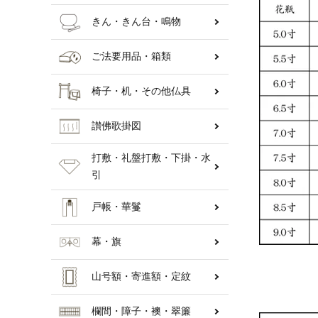
きん・きん台・鳴物
ご法要用品・箱類
椅子・机・その他仏具
讃佛歌掛図
打敷・礼盤打敷・下掛・水
引
戸帳・華鬘
幕・旗
山号額・寄進額・定紋
欄間・障子・襖・翠簾