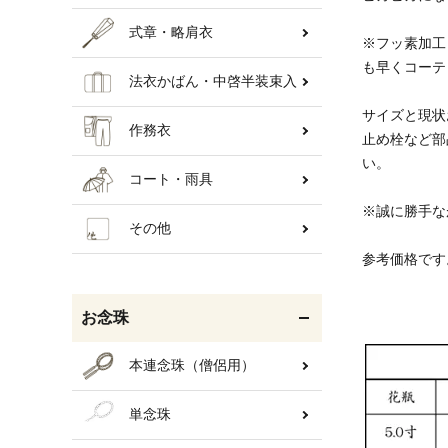
式章・略肩衣
※フッ素加工
も早くコーテ
法衣かばん・中啓半装束入
サイズと現状
作務衣
止め栓など部
い。
コート・雨具
※誠に勝手な
その他
参考価格です
お念珠
本連念珠（僧侶用）
単念珠