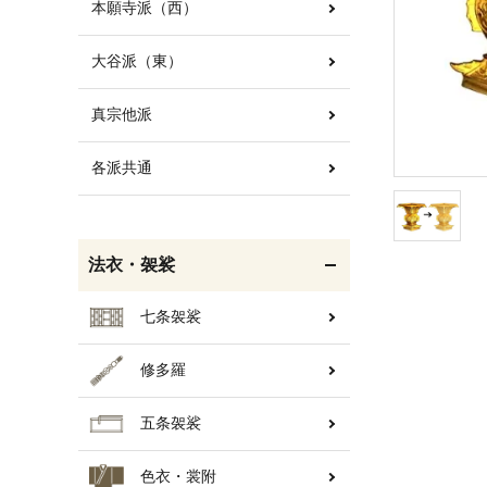
本願寺派（西）
大谷派（東）
白帯・足袋
きん・きん台・鳴物
真宗他派
各派共通
輪袈裟・畳袈裟
打敷・礼盤打敷・下
掛・水引
法衣・袈裟
七条袈裟
修多羅
コート・雨具
欄間・障子・襖・翠簾
五条袈裟
色衣・裳附