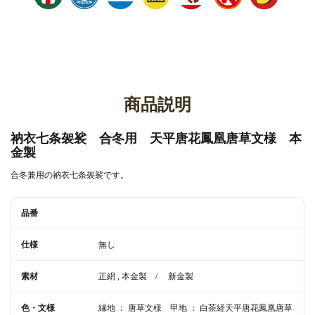
商品説明
衲衣七条袈裟 合冬用 天平唐花鳳凰唐草文様 本
金製
合冬兼用の衲衣七条袈裟です。
品番
仕様
無し
素材
正絹 , 本金製　/　 新金製
色・文様
縁地 ： 唐草文様　甲地 ： 白茶経天平唐花鳳凰唐草