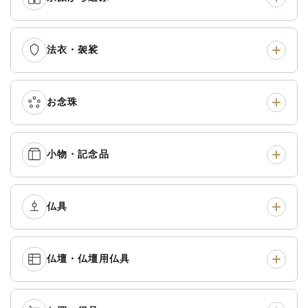
法衣・袈裟
本願寺派（西）
›
大谷派（東）
›
真宗他派
›
各派共通
›
お念珠
七条袈裟
›
修多羅
›
五条袈裟
›
色衣・裳附
›
小物・記念品
本連念珠（僧侶用）
›
単念珠
›
黒衣・直綴
›
布袍・間衣
›
腕輪念珠
›
経本入・念珠入・式章
仏具
›
ふくさ・風呂敷
›
入
白衣・色服
›
襦袢・裾除け
›
中啓・扇子
›
収納
›
仏壇・仏壇用仏具
御本尊・御掛軸
›
宮殿・厨子・須弥壇
›
白帯・足袋
›
草履・はきもの
›
記念品・おつかいもの
›
書籍
›
卓類・常香盤・礼盤
›
天蓋・瓔珞・吊金具
›