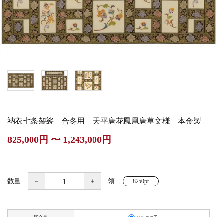
白帯・足袋
きん・きん台・鳴物
草履・はきもの
ご法要用品・箱類
椅子・机・その他仏
袴
得度・中仏用品
讃佛歌掛図
具
打敷・礼盤打敷・下
輪袈裟・畳袈裟
式章・略肩衣
戸帳・華鬘
掛・水引
法衣かばん・中啓半
山号額・寄進額・定
幕・旗
作務衣
装束入
紋
衲衣七条袈裟 合冬用 天平唐花鳳凰唐草文様 本金製
欄間・障子・襖・翠
コート・雨具
その他
本堂金具・上壇彫物
825,000円 〜 1,243,000円
簾
掲示板・屋外用品・
喚鐘・梵鐘・銅像
金物
数量
－
＋
領
8250pt
納骨壇
御香・線香