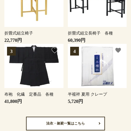
折畳式組立椅子
折畳式組立長椅子 各種
22,770円
60,390円
favorite
favorite
布袍 化繊 定番品 各種
半襦袢 夏用 クレープ
41,800円
5,720円
法衣・袈裟一覧はこちら