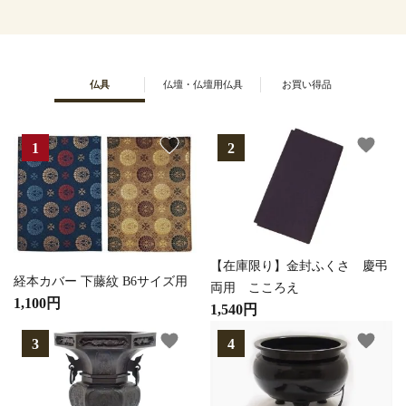
仏具
仏壇・仏壇用仏具
お買い得品
favorite
favorite
【在庫限り】金封ふくさ 慶弔
経本カバー 下藤紋 B6サイズ用
両用 こころえ
1,100円
1,540円
favorite
favorite