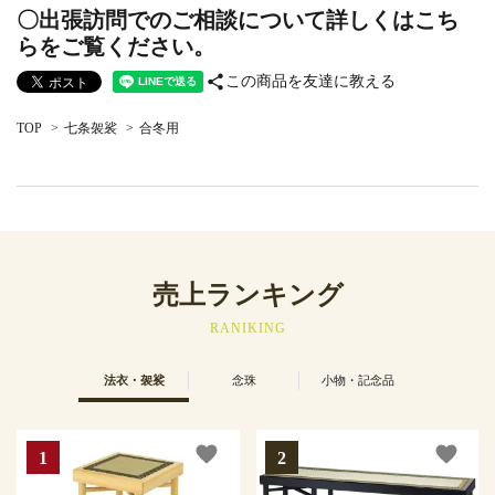
〇出張訪問でのご相談について詳しくはこち
らをご覧ください。
share
この商品を友達に教える
TOP
>
七条袈裟
>
合冬用
売上ランキング
RANIKING
法衣・袈裟
念珠
小物・記念品
favorite
favorite