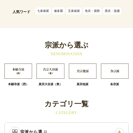
七条袈裟
修多羅
五条袈裟
色衣・裳附
黒衣・直綴
人気ワード
宗派から選ぶ
DENOMINATION
本願寺派（西）
真宗大谷派（東）
真宗他派
各宗派
カテゴリ一覧
CATEGORY
宗派から選ぶ