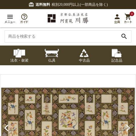
card_giftcard
送料無料
税別20,000円以上(一部商品を除く)
0
menu
person
shopping_cart
メニュー
ガイド
会員
カート
search
法衣・袈裟
仏具
中古品
記念品
七条袈裟
経本入・念珠入・式
七条袈裟
御本尊・御掛軸
中古品
修多羅
ふくさ・風呂敷
宮殿・厨子・須弥壇
アウトレット
章入
修多羅
五条袈裟
中啓・扇子
卓類・常香盤・礼盤
色衣・裳附
収納
天蓋・瓔珞・吊金具
五条袈裟
記念品・おつかいも
灯明具・灯明準備用
黒衣・直綴
布袍・間衣
書籍
金香炉・花瓶・火立
の
品
色衣・裳附
土香炉・香炉台・香
白衣・色服
襦袢・裾除け
仏器・供笥・供物
黒衣・直綴
盒