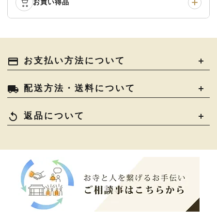
袴
›
得度・中仏用品
›
お買い得品
仏壇
›
仏壇用お仏具
›
灯明具・灯明準備用品
›
金香炉・花瓶・火立
›
輪袈裟・畳袈裟
›
式章・略肩衣
›
法名軸
›
過去帳
›
中古品
›
アウトレット
›
土香炉・香炉台・香盒
›
仏器・供笥・供物
›
法衣かばん・中啓半装
payment
お支払い方法について
›
作務衣
›
お位牌
›
お仏壇の引き取り
›
束入
きん・きん台・鳴物
›
ご法要用品・箱類
›
local_shipping
配送方法・送料について
コート・雨具
›
その他
›
椅子・机・その他仏具
›
讃佛歌掛図
›
replay
返品について
打敷・礼盤打敷・下
›
戸帳・華鬘
›
掛・水引
幕・旗
›
山号額・寄進額・定紋
›
欄間・障子・襖・翠簾
›
本堂金具・上壇彫物
›