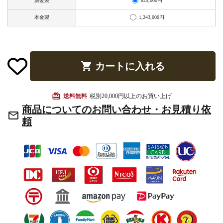
825,000円
新金製
お手入れ用品
1,243,000円
本金製
shopping_cart
カートに入れる
card_giftcard
送料無料
税別20,000円以上のお買い上げ
商品についてのお問い合わせ・お見積り依
mail_outline
頼