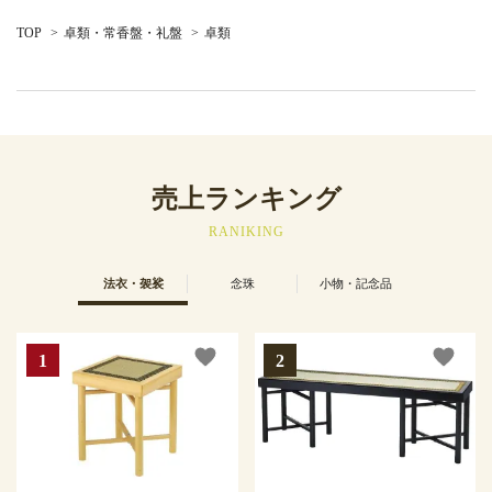
TOP
>
卓類・常香盤・礼盤
>
卓類
売上ランキング
RANIKING
法衣・袈裟
念珠
小物・記念品
favorite
favorite