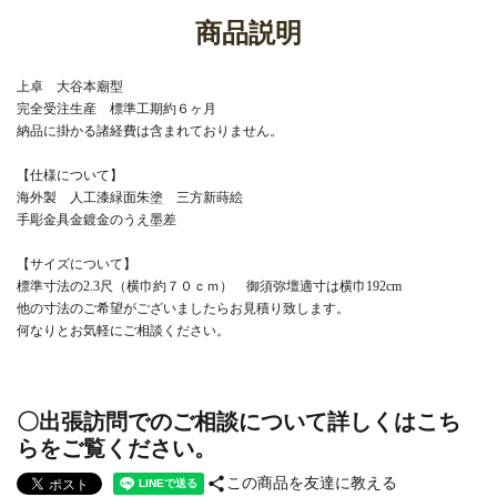
商品説明
上卓 大谷本廟型
完全受注生産 標準工期約６ヶ月
納品に掛かる諸経費は含まれておりません。
【仕様について】
海外製 人工漆緑面朱塗 三方新蒔絵
手彫金具金鍍金のうえ墨差
【サイズについて】
標準寸法の2.3尺（横巾約７０ｃｍ） 御須弥壇適寸は横巾192cm
他の寸法のご希望がございましたらお見積り致します。
何なりとお気軽にご相談ください。
〇出張訪問でのご相談について詳しくはこち
らをご覧ください。
share
この商品を友達に教える