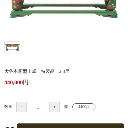
白帯・足袋
きん・きん台・鳴物
草履・はきもの
ご法要用品・箱類
椅子・机・その他仏
袴
得度・中仏用品
讃佛歌掛図
具
打敷・礼盤打敷・下
輪袈裟・畳袈裟
式章・略肩衣
戸帳・華鬘
掛・水引
法衣かばん・中啓半
山号額・寄進額・定
幕・旗
作務衣
装束入
紋
大谷本廟型上卓 特製品 2.3尺
欄間・障子・襖・翠
コート・雨具
その他
本堂金具・上壇彫物
440,000円
簾
掲示板・屋外用品・
喚鐘・梵鐘・銅像
金物
数量
－
＋
脚
4400pt
納骨壇
御香・線香