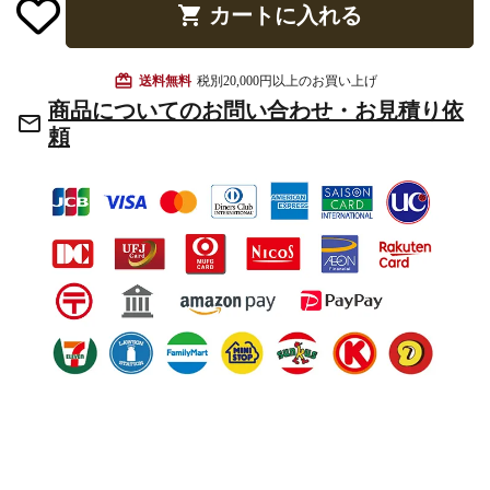
shopping_cart
カートに入れる
お手入れ用品
card_giftcard
送料無料
税別20,000円以上のお買い上げ
商品についてのお問い合わせ・お見積り依
mail_outline
頼