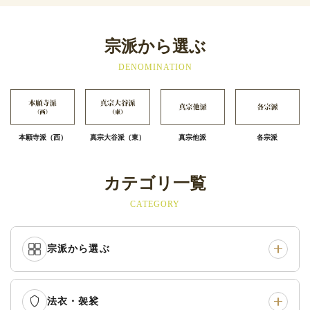
宗派から選ぶ
DENOMINATION
本願寺派（西）
真宗大谷派（東）
真宗他派
各宗派
カテゴリ一覧
CATEGORY
宗派から選ぶ
法衣・袈裟
本願寺派（西）
›
大谷派（東）
›