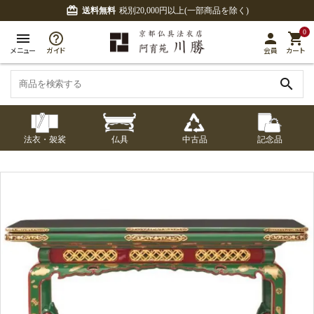
card_giftcard
送料無料
税別20,000円以上(一部商品を除く)
0
menu
person
shopping_cart
メニュー
ガイド
会員
カート
search
法衣・袈裟
仏具
中古品
記念品
七条袈裟
経本入・念珠入・式
七条袈裟
御本尊・御掛軸
中古品
修多羅
ふくさ・風呂敷
宮殿・厨子・須弥壇
アウトレット
章入
修多羅
五条袈裟
中啓・扇子
卓類・常香盤・礼盤
色衣・裳附
収納
天蓋・瓔珞・吊金具
五条袈裟
記念品・おつかいも
灯明具・灯明準備用
黒衣・直綴
布袍・間衣
書籍
金香炉・花瓶・火立
の
品
色衣・裳附
土香炉・香炉台・香
白衣・色服
襦袢・裾除け
仏器・供笥・供物
黒衣・直綴
盒