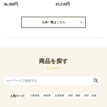
36,300円
45,210円
仏具一覧はこちら
商品を探す
SEARCH
search
七条袈裟
修多羅
五条袈裟
色衣・裳附
黒衣・直綴
人気ワード