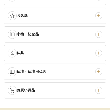
真宗他派
›
各派共通
›
お念珠
七条袈裟
›
修多羅
›
五条袈裟
›
色衣・裳附
›
小物・記念品
本連念珠（僧侶用）
›
単念珠
›
黒衣・直綴
›
布袍・間衣
›
腕輪念珠
›
経本入・念珠入・式章
仏具
›
ふくさ・風呂敷
›
入
白衣・色服
›
襦袢・裾除け
›
中啓・扇子
›
収納
›
仏壇・仏壇用仏具
御本尊・御掛軸
›
宮殿・厨子・須弥壇
›
白帯・足袋
›
草履・はきもの
›
記念品・おつかいもの
›
書籍
›
卓類・常香盤・礼盤
›
天蓋・瓔珞・吊金具
›
袴
›
得度・中仏用品
›
お買い得品
仏壇
›
仏壇用お仏具
›
灯明具・灯明準備用品
›
金香炉・花瓶・火立
›
輪袈裟・畳袈裟
›
式章・略肩衣
›
法名軸
›
過去帳
›
中古品
›
アウトレット
›