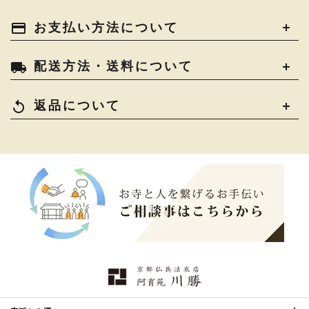
土香炉・香炉台・香盒
›
仏器・供笥・供物
›
法衣かばん・中啓半装
payment
お支払い方法について
›
作務衣
›
お位牌
›
お仏壇の引き取り
›
束入
きん・きん台・鳴物
›
ご法要用品・箱類
›
local_shipping
配送方法・送料について
コート・雨具
›
その他
›
椅子・机・その他仏具
›
讃佛歌掛図
›
replay
返品について
打敷・礼盤打敷・下
›
戸帳・華鬘
›
掛・水引
幕・旗
›
山号額・寄進額・定紋
›
欄間・障子・襖・翠簾
›
本堂金具・上壇彫物
›
掲示板・屋外用品・金
喚鐘・梵鐘・銅像
›
›
物
納骨壇
›
御香・線香
›