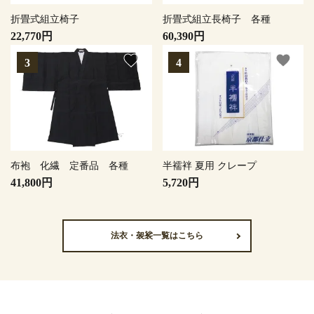
折畳式組立椅子
折畳式組立長椅子 各種
22,770円
60,390円
favorite
favorite
布袍 化繊 定番品 各種
半襦袢 夏用 クレープ
41,800円
5,720円
法衣・袈裟一覧はこちら