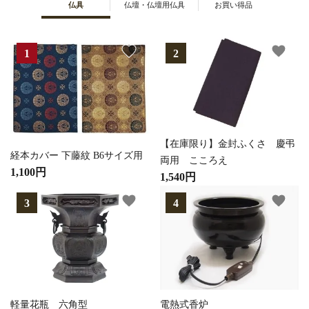
仏具
仏壇・仏壇用仏具
お買い得品
favorite
favorite
【在庫限り】金封ふくさ 慶弔
経本カバー 下藤紋 B6サイズ用
両用 こころえ
1,100円
1,540円
favorite
favorite
軽量花瓶 六角型
電熱式香炉