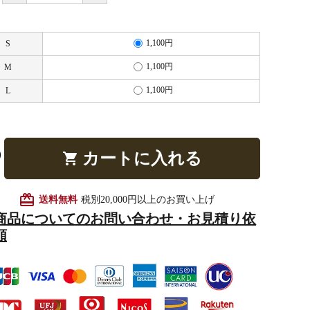
1,100円
S
他仏具
得度・中仏用品
讃佛歌掛図
1,100円
M
1,100円
L
啓半装
作務衣
山号額・寄進額・定紋
カートに入れる
shopping_cart
card_giftcard
送料無料
税別20,000円以上のお買い上げ
商品についてのお問い合わせ・お見積り依
頼
像
掲示板・屋外用品・金
物