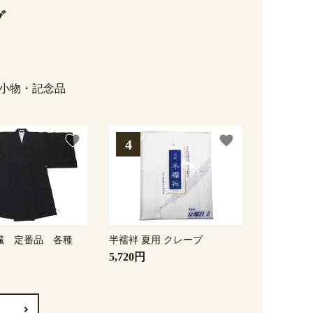
グ
小物・記念品
favorite
favorite
繊 定番品 各種
半襦袢 夏用 クレープ
5,720円