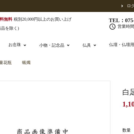
ロ
料無料
税別20,000円以上のお買い上げ
TEL：075-
schedule
営業時間 
商品を除く)
お念珠
仏壇・仏壇
小物・記念品
仏具
量花瓶
蝋燭
（東）
真宗他派
腕輪念珠
単念珠
修多羅
ふくさ・風呂敷
宮殿・厨子・須弥壇
仏壇用お仏具
アウトレット
五条袈裟
中啓・扇子
卓類・常香盤・
法名軸
白
1,1
布袍・間衣
金香炉・花瓶・火立
お仏壇の引き取り
白衣・色服
土香炉・香炉台
書籍
数量