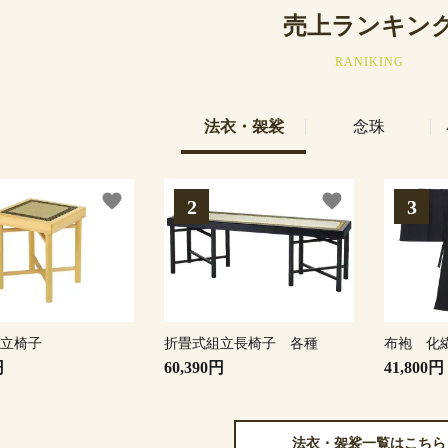
売上ランキン
RANIKING
法衣・袈裟
念珠
favorite
favorite
組立椅子
折畳式組立長椅子 各種
布袍 化
円
60,390円
41,800円
法衣・袈裟一覧はこちら