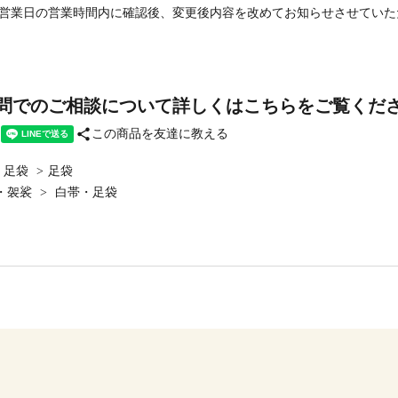
営業日の営業時間内に確認後、変更後内容を改めてお知らせさせていた
問でのご相談について詳しくはこちらをご覧くだ
share
この商品を友達に教える
・足袋
>
足袋
・袈裟
>
白帯・足袋