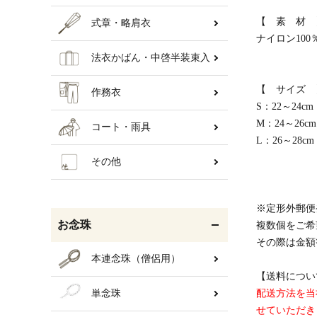
【 素 材 
式章・略肩衣
ナイロン100
法衣かばん・中啓半装束入
【 サイズ 
作務衣
S：22～24cm
M：24～26cm
コート・雨具
L：26～28cm
その他
※定形外郵便
お念珠
複数個をご希
その際は金額
本連念珠（僧侶用）
【送料につい
単念珠
配送方法を当
せていただき