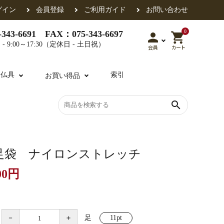
グイン
会員登録
ご利用ガイド
お問い合わせ
0
343-6691 FAX：075-343-6697
person
shopping_cart
- 9:00～17:30（定休日 - 土日祝）
会員
カート
用仏具
索引
お買い得品
search
各派共通
礼盤
色衣・裳附
収納
天蓋・瓔珞・吊金具
過去帳
足袋 ナイロンストレッチ
00円
・香盒
襦袢・裾除け
仏器・供笥・供物
－
＋
足
11pt