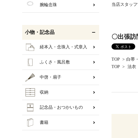
当店スタッフ
腕輪念珠
小物・記念品
〇出張訪
経本入・念珠入・式章入
TOP
>
白帯
ふくさ・風呂敷
TOP
>
法衣
中啓・扇子
収納
記念品・おつかいもの
書籍