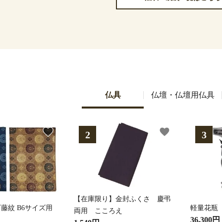
仏具
仏壇・仏壇用仏具
favorite
favorite
【在庫限り】金封ふくさ 慶弔
藤紋 B6サイズ用
軽量花瓶
両用 こころえ
36,300円