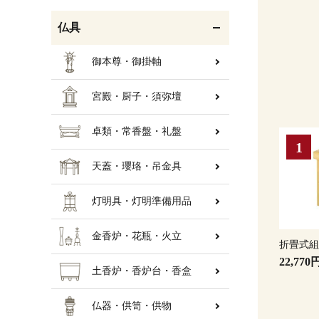
仏具
御本尊・御掛軸
宮殿・厨子・須弥壇
卓類・常香盤・礼盤
天蓋・瓔珞・吊金具
灯明具・灯明準備用品
金香炉・花瓶・火立
折畳式
22,770
土香炉・香炉台・香盒
仏器・供笥・供物