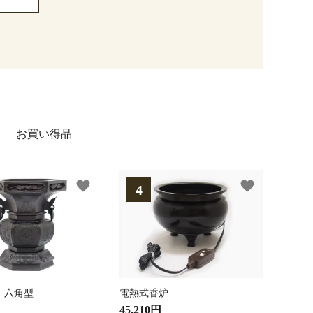
お買い得品
favorite
favorite
 六角型
電熱式香炉
45,210円