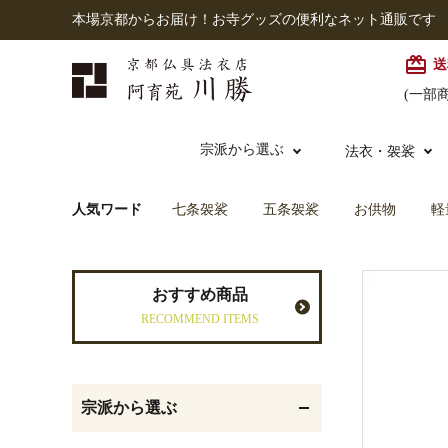
本場京都からお届け！お寺グッズの便利なネット通販です
card_giftcard
送
(一部
宗派から選ぶ
法衣・袈裟
人気ワード
七条袈裟
五条袈裟
お供物
軽
本願寺派（西）
大谷派
本連念珠（僧侶用）
七条袈裟
経本入・念珠入・式章
御本尊・御掛軸
仏壇
中古品
おすすめ商品
入
RECOMMEND ITEMS
黒衣・直綴
灯明具・灯明準備用品
お位牌
宗派から選ぶ
記念品・おつかいもの