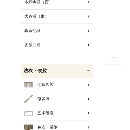
本願寺派（西）
大谷派（東）
白帯・足袋
きん・きん台・鳴物
真宗他派
各派共通
輪袈裟・畳袈裟
打敷・礼盤打敷・下
掛・水引
法衣・袈裟
七条袈裟
修多羅
コート・雨具
欄間・障子・襖・翠簾
五条袈裟
色衣・裳附