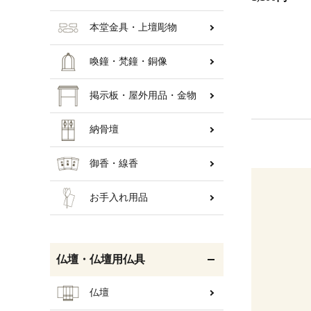
本堂金具・上壇彫物
喚鐘・梵鐘・銅像
掲示板・屋外用品・金物
納骨壇
御香・線香
お手入れ用品
仏壇・仏壇用仏具
仏壇