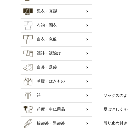
黒衣・直綴
納骨壇
布袍・間衣
白衣・色服
襦袢・裾除け
白帯・足袋
草履・はきもの
袴
ソックスのよ
得度・中仏用品
夏は涼しくそ
滑り止め付き
輪袈裟・畳袈裟