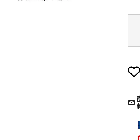
草履・はきもの
ご法要用品・箱類
袴
椅子・机・その
式章・略肩衣
戸帳・華鬘
法衣かばん・中
幕・旗
束入
mail_outline
その他
本堂金具・上壇彫物
喚鐘・梵鐘・銅