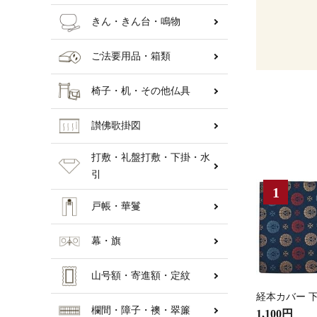
きん・きん台・鳴物
ご法要用品・箱類
椅子・机・その他仏具
讃佛歌掛図
打敷・礼盤打敷・下掛・水
引
戸帳・華鬘
幕・旗
山号額・寄進額・定紋
経本カバー 下
欄間・障子・襖・翠簾
1,100円