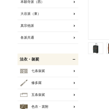
本願寺派（西）
大谷派（東）
白帯・足袋
きん・きん台・鳴物
真宗他派
各派共通
輪袈裟・畳袈裟
打敷・礼盤打敷・下
掛・水引
法衣・袈裟
七条袈裟
修多羅
コート・雨具
欄間・障子・襖・翠簾
五条袈裟
色衣・裳附