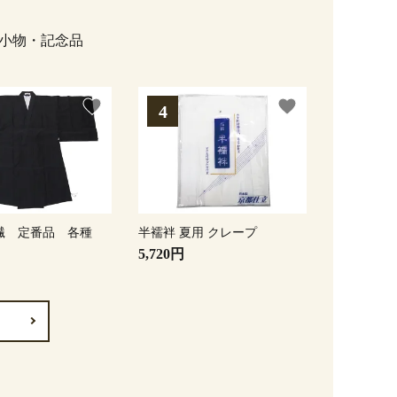
小物・記念品
favorite
favorite
繊 定番品 各種
半襦袢 夏用 クレープ
5,720円