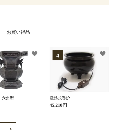
お買い得品
favorite
favorite
 六角型
電熱式香炉
45,210円