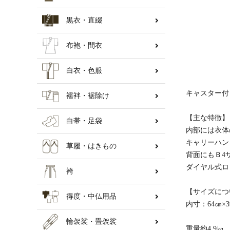
黒衣・直綴
納骨壇
布袍・間衣
白衣・色服
キャスター付
襦袢・裾除け
【主な特徴】
白帯・足袋
内部には衣体
キャリーハン
草履・はきもの
背面にもＢ4
ダイヤル式ロ
袴
【サイズにつ
得度・中仏用品
内寸：64㎝×3
輪袈裟・畳袈裟
重量約4.9㎏