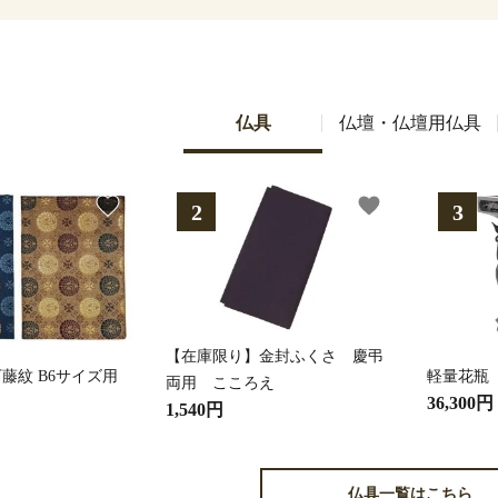
仏具
仏壇・仏壇用仏具
favorite
favorite
【在庫限り】金封ふくさ 慶弔
藤紋 B6サイズ用
軽量花瓶
両用 こころえ
36,300円
1,540円
仏具一覧はこちら