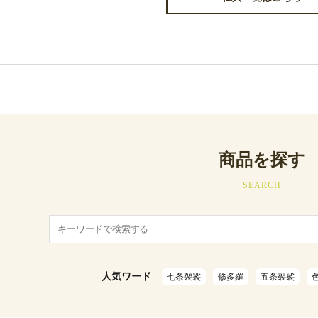
商品を探す
SEARCH
人気ワード
七条袈裟
修多羅
五条袈裟