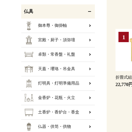
仏具
御本尊・御掛軸
宮殿・厨子・須弥壇
卓類・常香盤・礼盤
天蓋・瓔珞・吊金具
折畳式
灯明具・灯明準備用品
22,770
金香炉・花瓶・火立
土香炉・香炉台・香盒
仏器・供笥・供物