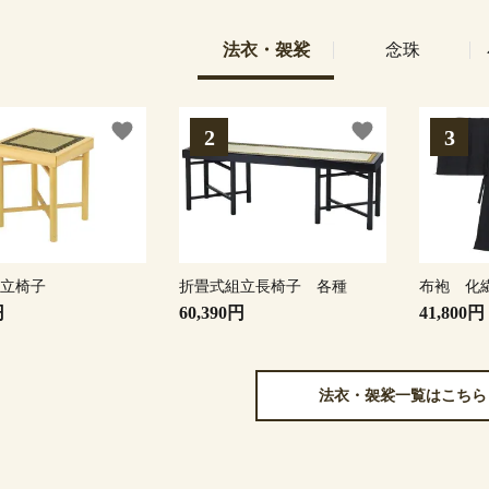
法衣・袈裟
念珠
favorite
favorite
組立椅子
折畳式組立長椅子 各種
布袍 化
円
60,390円
41,800円
法衣・袈裟一覧はこちら