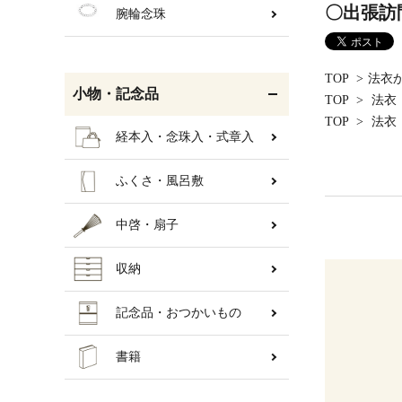
〇出張訪
腕輪念珠
TOP
>
法衣
小物・記念品
TOP
>
法衣
TOP
>
法衣
経本入・念珠入・式章入
ふくさ・風呂敷
中啓・扇子
収納
記念品・おつかいもの
書籍