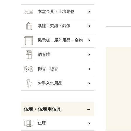
本堂金具・上壇彫物
喚鐘・梵鐘・銅像
掲示板・屋外用品・金物
納骨壇
御香・線香
お手入れ用品
仏壇・仏壇用仏具
仏壇