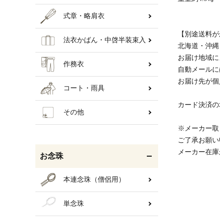
式章・略肩衣
【別途送料がか
法衣かばん・中啓半装束入
北海道・沖縄・
お届け地域に
作務衣
自動メールに
お届け先が個
コート・雨具
カード決済の
その他
※メーカー取
ご了承お願い
メーカー在庫
お念珠
本連念珠（僧侶用）
単念珠