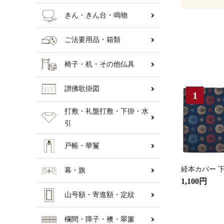
きん・きん台・鳴物
ご法要用品・箱類
椅子・机・その他仏具
讃佛歌掛図
打敷・礼盤打敷・下掛・水
引
戸帳・華鬘
経本カバー 下
幕・旗
1,100円
山号額・寄進額・定紋
欄間・障子・襖・翠簾