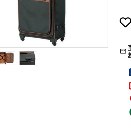
草履・はきもの
ご法要用品・箱類
袴
椅子・机・その
mail_outline
式章・略肩衣
戸帳・華鬘
法衣かばん・中
幕・旗
束入
その他
本堂金具・上壇彫物
喚鐘・梵鐘・銅