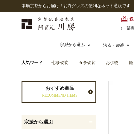
本場京都からお届け！お寺グッズの便利なネット通販です
card_giftcard
送
(一部
宗派から選ぶ
法衣・袈裟
人気ワード
七条袈裟
五条袈裟
お供物
軽
本願寺派（西）
大谷派
本連念珠（僧侶用）
七条袈裟
経本入・念珠入・式章
御本尊・御掛軸
仏壇
中古品
おすすめ商品
入
RECOMMEND ITEMS
黒衣・直綴
灯明具・灯明準備用品
お位牌
宗派から選ぶ
記念品・おつかいもの