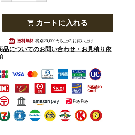
カートに入れる
shopping_cart
他仏具
得度・中仏用品
讃佛歌掛図
card_giftcard
送料無料
税別20,000円以上のお買い上げ
商品についてのお問い合わせ・お見積り依
頼
啓半装
作務衣
山号額・寄進額・定紋
像
掲示板・屋外用品・金
物