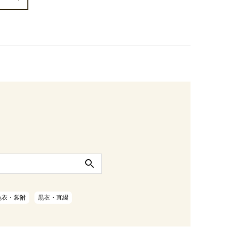
search
色衣・裳附
黒衣・直綴