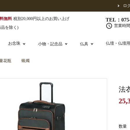
ロ
料無料
税別20,000円以上のお買い上げ
TEL：075-
schedule
営業時間 
商品を除く)
お念珠
仏壇・仏壇
小物・記念品
仏具
量花瓶
蝋燭
（東）
真宗他派
腕輪念珠
単念珠
修多羅
ふくさ・風呂敷
宮殿・厨子・須弥壇
仏壇用お仏具
アウトレット
五条袈裟
中啓・扇子
卓類・常香盤・
法名軸
法
25,
布袍・間衣
金香炉・花瓶・火立
お仏壇の引き取り
白衣・色服
土香炉・香炉台
書籍
数量