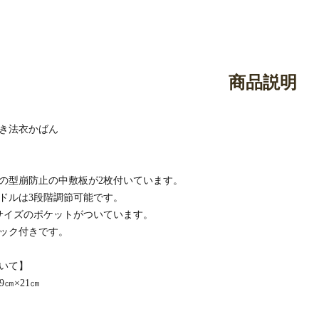
御香・線香
お手入れ用品
商品説明
き法衣かばん
の型崩防止の中敷板が2枚付いています。
ドルは3段階調節可能です。
サイズのポケットがついています。
ック付きです。
いて】
9㎝×21㎝