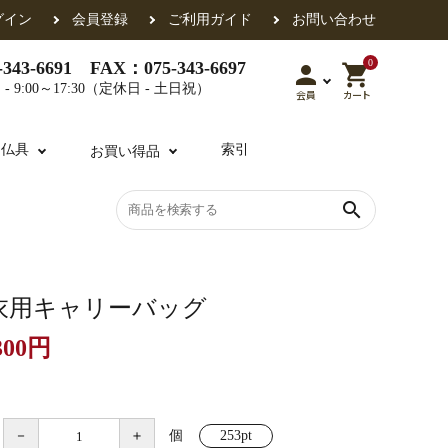
グイン
会員登録
ご利用ガイド
お問い合わせ
0
343-6691 FAX：075-343-6697
person
shopping_cart
- 9:00～17:30（定休日 - 土日祝）
会員
カート
用仏具
索引
お買い得品
search
各派共通
礼盤
色衣・裳附
収納
天蓋・瓔珞・吊金具
過去帳
衣用キャリーバッグ
300円
・香盒
襦袢・裾除け
仏器・供笥・供物
－
＋
個
253pt