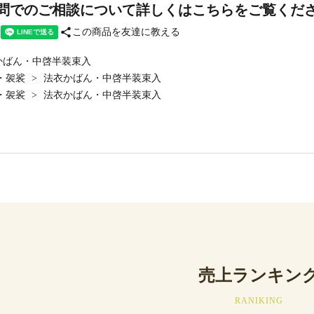
問でのご相談について詳しくはこちらをご覧くだ
share
この商品を友達に教える
かばん・中啓半装束入
・袈裟
>
法衣かばん・中啓半装束入
・袈裟
>
法衣かばん・中啓半装束入
売上ランキン
RANIKING