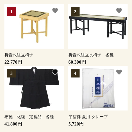
favorite
favorite
折畳式組立椅子
折畳式組立長椅子 各種
22,770円
60,390円
favorite
favorite
布袍 化繊 定番品 各種
半襦袢 夏用 クレープ
41,800円
5,720円