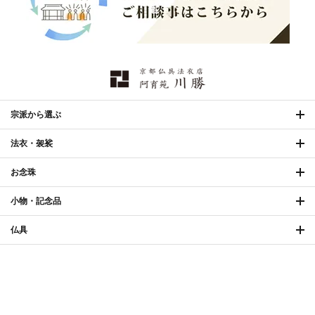
欄間・障子・襖・翠簾
›
本堂金具・上壇彫物
›
掲示板・屋外用品・金
喚鐘・梵鐘・銅像
›
›
物
納骨壇
›
御香・線香
›
宗派から選ぶ
法衣・袈裟
お手入れ用品
›
お念珠
小物・記念品
合計2万円（税込）以上ご購入で
送料無料
33,660円 〜
shopping_cart
カートに入れる
仏具
60,500円
（税込）
仏壇・仏壇用仏具
お買い得品