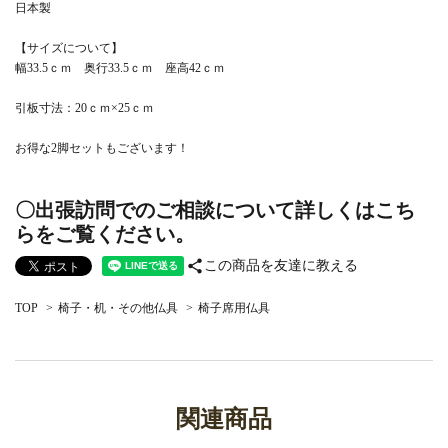
日本製
【サイズについて】
幅33.5ｃｍ 奥行33.5ｃｍ 座高42ｃｍ
引板寸法：20ｃｍ×25ｃｍ
お得な2脚セットもございます！
〇出張訪問でのご相談について詳しくはこち
らをご覧ください。
share
この商品を友達に教える
TOP
>
椅子・机・その他仏具
>
椅子席用仏具
関連商品