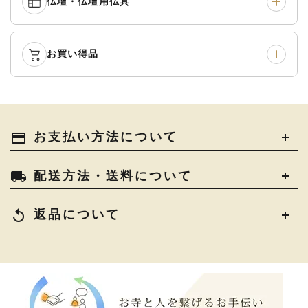
仏壇・仏壇用仏具
御本尊・御掛軸
›
宮殿・厨子・須弥壇
›
白帯・足袋
›
草履・はきもの
›
記念品・おつかいもの
›
書籍
›
卓類・常香盤・礼盤
›
天蓋・瓔珞・吊金具
›
袴
›
得度・中仏用品
›
お買い得品
仏壇
›
仏壇用お仏具
›
灯明具・灯明準備用品
›
金香炉・花瓶・火立
›
輪袈裟・畳袈裟
›
式章・略肩衣
›
法名軸
›
過去帳
›
中古品
›
アウトレット
›
土香炉・香炉台・香盒
›
仏器・供笥・供物
›
法衣かばん・中啓半装
payment
お支払い方法について
›
作務衣
›
お位牌
›
お仏壇の引き取り
›
束入
きん・きん台・鳴物
›
ご法要用品・箱類
›
local_shipping
配送方法・送料について
コート・雨具
›
その他
›
椅子・机・その他仏具
›
讃佛歌掛図
›
replay
返品について
打敷・礼盤打敷・下
›
戸帳・華鬘
›
掛・水引
幕・旗
›
山号額・寄進額・定紋
›