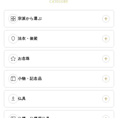
CATEGORY
宗派から選ぶ
法衣・袈裟
本願寺派（西）
›
大谷派（東）
›
真宗他派
›
各派共通
›
お念珠
七条袈裟
›
修多羅
›
五条袈裟
›
色衣・裳附
›
小物・記念品
本連念珠（僧侶用）
›
単念珠
›
黒衣・直綴
›
布袍・間衣
›
腕輪念珠
›
経本入・念珠入・式章
仏具
›
ふくさ・風呂敷
›
入
白衣・色服
›
襦袢・裾除け
›
中啓・扇子
›
収納
›