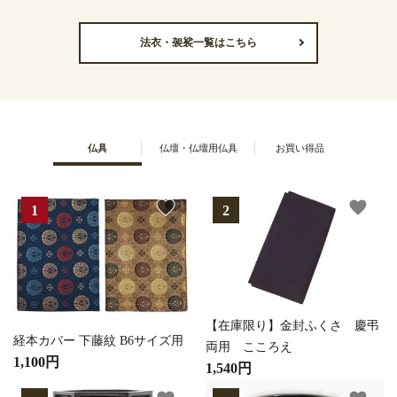
法衣・袈裟一覧はこちら
仏具
仏壇・仏壇用仏具
お買い得品
favorite
favorite
【在庫限り】金封ふくさ 慶弔
経本カバー 下藤紋 B6サイズ用
両用 こころえ
1,100円
1,540円