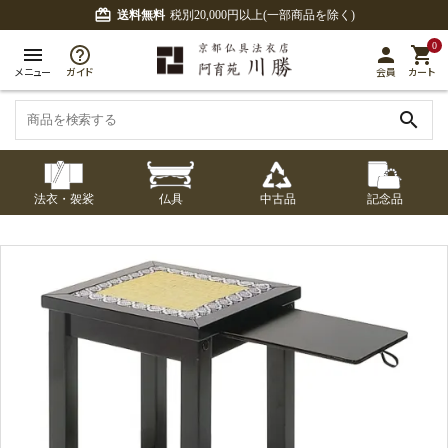
card_giftcard
送料無料
税別20,000円以上(一部商品を除く)
0
menu
person
shopping_cart
メニュー
ガイド
会員
カート
search
法衣・袈裟
仏具
中古品
記念品
七条袈裟
経本入・念珠入・式
七条袈裟
御本尊・御掛軸
中古品
修多羅
ふくさ・風呂敷
宮殿・厨子・須弥壇
アウトレット
章入
修多羅
五条袈裟
中啓・扇子
卓類・常香盤・礼盤
色衣・裳附
収納
天蓋・瓔珞・吊金具
五条袈裟
記念品・おつかいも
灯明具・灯明準備用
黒衣・直綴
布袍・間衣
書籍
金香炉・花瓶・火立
の
品
色衣・裳附
土香炉・香炉台・香
白衣・色服
襦袢・裾除け
仏器・供笥・供物
黒衣・直綴
盒