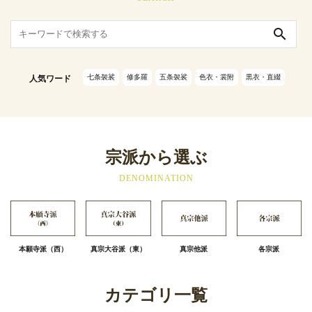
search
七条袈裟
修多羅
五条袈裟
色衣・裳附
黒衣・直綴
人気ワード
宗派から選ぶ
DENOMINATION
本願寺派（西）
真宗大谷派（東）
真宗他派
各宗派
カテゴリ一覧