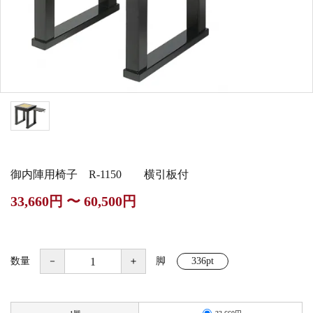
白帯・足袋
きん・きん台・鳴物
草履・はきもの
ご法要用品・箱類
椅子・机・その他仏
袴
得度・中仏用品
讃佛歌掛図
具
打敷・礼盤打敷・下
輪袈裟・畳袈裟
式章・略肩衣
戸帳・華鬘
掛・水引
法衣かばん・中啓半
山号額・寄進額・定
幕・旗
作務衣
装束入
紋
御内陣用椅子 R-1150 横引板付
欄間・障子・襖・翠
コート・雨具
その他
本堂金具・上壇彫物
33,660円 〜 60,500円
簾
掲示板・屋外用品・
喚鐘・梵鐘・銅像
金物
数量
－
＋
脚
336pt
納骨壇
御香・線香