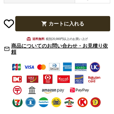
shopping_cart
カートに入れる
card_giftcard
送料無料
税別20,000円以上のお買い上げ
商品についてのお問い合わせ・お見積り依
mail_outline
頼