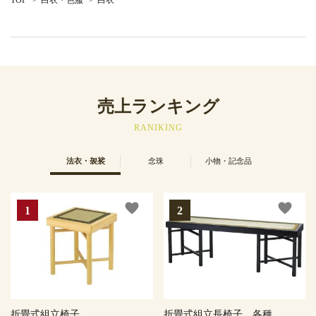
TOP
>
白衣・色服
>
白衣
売上ランキング
RANIKING
法衣・袈裟
念珠
小物・記念品
favorite
favorite
折畳式組立椅子
折畳式組立長椅子 各種