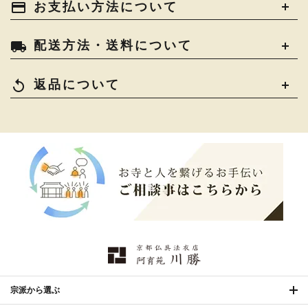
payment
お支払い方法について
›
作務衣
›
お位牌
›
お仏壇の引き取り
›
束入
きん・きん台・鳴物
›
ご法要用品・箱類
›
local_shipping
配送方法・送料について
コート・雨具
›
その他
›
椅子・机・その他仏具
›
讃佛歌掛図
›
replay
返品について
打敷・礼盤打敷・下
›
戸帳・華鬘
›
掛・水引
幕・旗
›
山号額・寄進額・定紋
›
欄間・障子・襖・翠簾
›
本堂金具・上壇彫物
›
掲示板・屋外用品・金
喚鐘・梵鐘・銅像
›
›
物
納骨壇
›
御香・線香
›
宗派から選ぶ