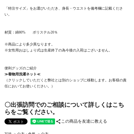
「特注サイズ」をお選びいただき、身長・ウエストを備考欄に記載くださ
い。
材質：綿80% ポリステル20％
※商品により多少異なります。
※女性用おはしょり式は生産終了の為今後の入荷はございません。
便利グッズのご紹介
≫着物用洗濯ネット≪
（クリックしていただくと弊社とは別のショップに移動します。お客様の責
任においてお使いください。）
〇出張訪問でのご相談について詳しくはこち
らをご覧ください。
share
この商品を友達に教える