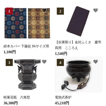
favorite
favorite
【在庫限り】金封ふくさ 慶弔
経本カバー 下藤紋 B6サイズ用
両用 こころえ
1,100円
1,540円
favorite
favorite
軽量花瓶 六角型
電熱式香炉
36,300円
45,210円