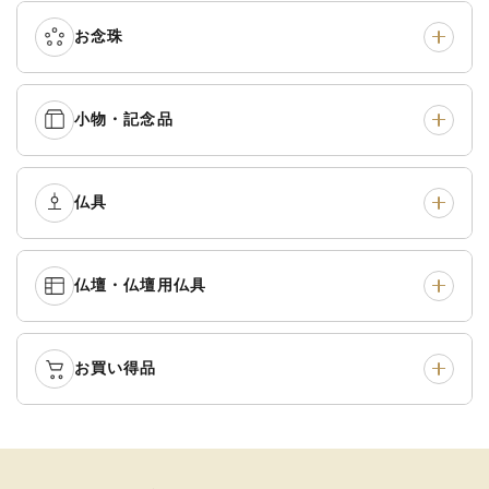
真宗他派
›
各派共通
›
お念珠
七条袈裟
›
修多羅
›
五条袈裟
›
色衣・裳附
›
小物・記念品
本連念珠（僧侶用）
›
単念珠
›
黒衣・直綴
›
布袍・間衣
›
腕輪念珠
›
経本入・念珠入・式章
仏具
›
ふくさ・風呂敷
›
入
白衣・色服
›
襦袢・裾除け
›
中啓・扇子
›
収納
›
仏壇・仏壇用仏具
御本尊・御掛軸
›
宮殿・厨子・須弥壇
›
白帯・足袋
›
草履・はきもの
›
記念品・おつかいもの
›
書籍
›
卓類・常香盤・礼盤
›
天蓋・瓔珞・吊金具
›
袴
›
得度・中仏用品
›
お買い得品
仏壇
›
仏壇用お仏具
›
灯明具・灯明準備用品
›
金香炉・花瓶・火立
›
輪袈裟・畳袈裟
›
式章・略肩衣
›
法名軸
›
過去帳
›
中古品
›
アウトレット
›
土香炉・香炉台・香盒
›
仏器・供笥・供物
›
法衣かばん・中啓半装