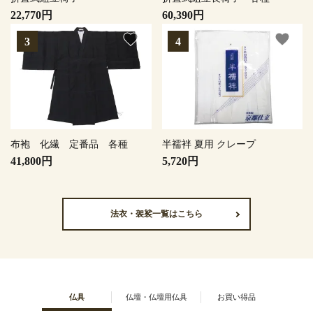
22,770円
60,390円
favorite
favorite
布袍 化繊 定番品 各種
半襦袢 夏用 クレープ
41,800円
5,720円
法衣・袈裟一覧はこちら
仏具
仏壇・仏壇用仏具
お買い得品