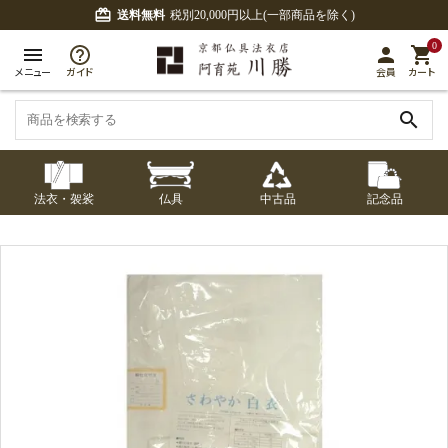
card_giftcard
送料無料
税別20,000円以上(一部商品を除く)
0
menu
person
shopping_cart
メニュー
ガイド
会員
カート
search
法衣・袈裟
仏具
中古品
記念品
七条袈裟
経本入・念珠入・式
七条袈裟
御本尊・御掛軸
中古品
修多羅
ふくさ・風呂敷
宮殿・厨子・須弥壇
アウトレット
章入
修多羅
五条袈裟
中啓・扇子
卓類・常香盤・礼盤
色衣・裳附
収納
天蓋・瓔珞・吊金具
五条袈裟
記念品・おつかいも
灯明具・灯明準備用
黒衣・直綴
布袍・間衣
書籍
金香炉・花瓶・火立
の
品
色衣・裳附
土香炉・香炉台・香
白衣・色服
襦袢・裾除け
仏器・供笥・供物
黒衣・直綴
盒