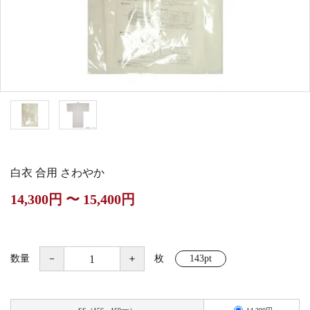
白帯・足袋
きん・きん台・鳴物
草履・はきもの
ご法要用品・箱類
椅子・机・その他仏
袴
得度・中仏用品
讃佛歌掛図
具
打敷・礼盤打敷・下
輪袈裟・畳袈裟
式章・略肩衣
戸帳・華鬘
掛・水引
法衣かばん・中啓半
山号額・寄進額・定
幕・旗
作務衣
装束入
紋
白衣 合用 さわやか
欄間・障子・襖・翠
コート・雨具
その他
本堂金具・上壇彫物
14,300円 〜 15,400円
簾
掲示板・屋外用品・
喚鐘・梵鐘・銅像
金物
数量
－
＋
枚
143pt
納骨壇
御香・線香