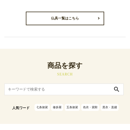
仏具一覧はこちら
商品を探す
SEARCH
search
七条袈裟
修多羅
五条袈裟
色衣・裳附
黒衣・直綴
人気ワード