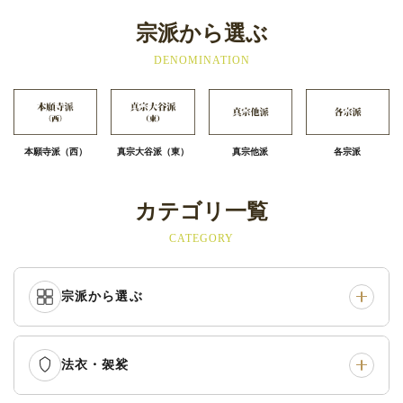
宗派から選ぶ
DENOMINATION
本願寺派（西）
真宗大谷派（東）
真宗他派
各宗派
カテゴリ一覧
CATEGORY
宗派から選ぶ
法衣・袈裟
本願寺派（西）
›
大谷派（東）
›