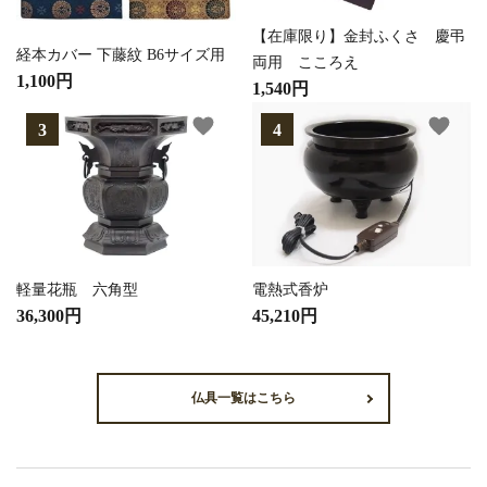
【在庫限り】金封ふくさ 慶弔
経本カバー 下藤紋 B6サイズ用
両用 こころえ
1,100円
1,540円
favorite
favorite
軽量花瓶 六角型
電熱式香炉
36,300円
45,210円
仏具一覧はこちら