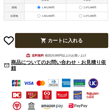
お手入れ用品
1,463,000円
2,475,000円
紺地
1,463,000円
2,475,000円
白茶地
shopping_cart
カートに入れる
card_giftcard
送料無料
税別20,000円以上のお買い上げ
商品についてのお問い合わせ・お見積り依
mail_outline
頼