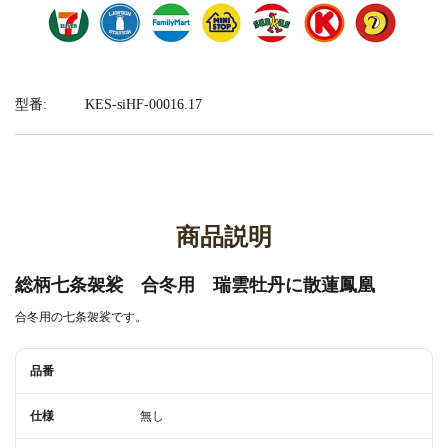
型番:
KES-siHF-00016.17
商品説明
総柄七条袈裟 合冬用 瑞雲牡丹に散蓮鳳凰
合冬用の七条袈裟です。
品番
仕様
無し