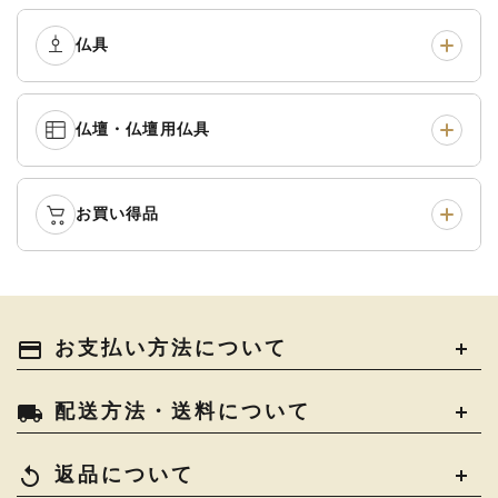
黒衣・直綴
›
布袍・間衣
›
腕輪念珠
›
経本入・念珠入・式章
仏具
›
ふくさ・風呂敷
›
入
白衣・色服
›
襦袢・裾除け
›
中啓・扇子
›
収納
›
仏壇・仏壇用仏具
御本尊・御掛軸
›
宮殿・厨子・須弥壇
›
白帯・足袋
›
草履・はきもの
›
記念品・おつかいもの
›
書籍
›
卓類・常香盤・礼盤
›
天蓋・瓔珞・吊金具
›
袴
›
得度・中仏用品
›
お買い得品
仏壇
›
仏壇用お仏具
›
灯明具・灯明準備用品
›
金香炉・花瓶・火立
›
輪袈裟・畳袈裟
›
式章・略肩衣
›
法名軸
›
過去帳
›
中古品
›
アウトレット
›
土香炉・香炉台・香盒
›
仏器・供笥・供物
›
法衣かばん・中啓半装
payment
お支払い方法について
›
作務衣
›
お位牌
›
お仏壇の引き取り
›
束入
きん・きん台・鳴物
›
ご法要用品・箱類
›
local_shipping
配送方法・送料について
コート・雨具
›
その他
›
椅子・机・その他仏具
›
讃佛歌掛図
›
replay
返品について