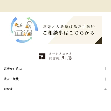
打敷・礼盤打敷・下
›
戸帳・華鬘
›
掛・水引
幕・旗
›
山号額・寄進額・定紋
›
欄間・障子・襖・翠簾
›
本堂金具・上壇彫物
›
掲示板・屋外用品・金
喚鐘・梵鐘・銅像
›
›
物
納骨壇
›
御香・線香
›
宗派から選ぶ
合計2万円（税込）以上ご購入で
送料無料
1,463,000円 〜
shopping_cart
法衣・袈裟
カートに入れる
お手入れ用品
›
2,475,000円
（税込）
お念珠
小物・記念品
仏具