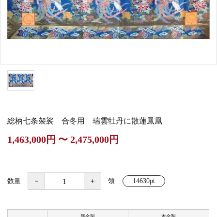
白帯・足袋
きん・きん台・鳴物
草履・はきもの
ご法要用品・箱類
椅子・机・その他仏
袴
得度・中仏用品
讃佛歌掛図
具
打敷・礼盤打敷・下
輪袈裟・畳袈裟
式章・略肩衣
戸帳・華鬘
掛・水引
法衣かばん・中啓半
山号額・寄進額・定
幕・旗
作務衣
装束入
紋
総柄七条袈裟 合冬用 瑞雲牡丹に散蓮鳳凰
欄間・障子・襖・翠
コート・雨具
その他
本堂金具・上壇彫物
1,463,000円 〜 2,475,000円
簾
掲示板・屋外用品・
喚鐘・梵鐘・銅像
金物
数量
－
＋
領
14630pt
納骨壇
御香・線香
新金製
本金製