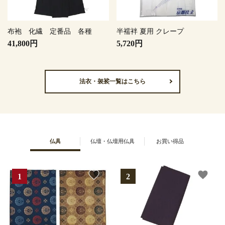
布袍 化繊 定番品 各種
半襦袢 夏用 クレープ
41,800円
5,720円
法衣・袈裟一覧はこちら
仏具
仏壇・仏壇用仏具
お買い得品
favorite
favorite