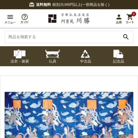
card_giftcard
送料無料
税別20,000円以上(一部商品を除く)
0
menu
person
shopping_cart
メニュー
ガイド
会員
カート
search
法衣・袈裟
仏具
中古品
記念品
七条袈裟
経本入・念珠入・式
七条袈裟
御本尊・御掛軸
中古品
修多羅
ふくさ・風呂敷
宮殿・厨子・須弥壇
アウトレット
章入
修多羅
五条袈裟
中啓・扇子
卓類・常香盤・礼盤
色衣・裳附
収納
天蓋・瓔珞・吊金具
五条袈裟
記念品・おつかいも
灯明具・灯明準備用
黒衣・直綴
布袍・間衣
書籍
金香炉・花瓶・火立
の
品
色衣・裳附
土香炉・香炉台・香
白衣・色服
襦袢・裾除け
仏器・供笥・供物
黒衣・直綴
盒