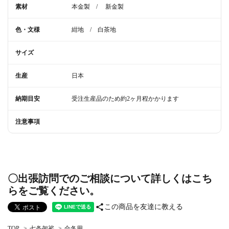
素材
本金製　/　 新金製
色・文様
紺地　/　白茶地
サイズ
生産
日本
納期目安
受注生産品のため約2ヶ月程かかります
注意事項
〇出張訪問でのご相談について詳しくはこち
らをご覧ください。
share
この商品を友達に教える
TOP
>
七条袈裟
>
合冬用