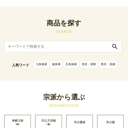
商品を探す
SEARCH
search
七条袈裟
修多羅
五条袈裟
色衣・裳附
黒衣・直綴
人気ワード
宗派から選ぶ
DENOMINATION