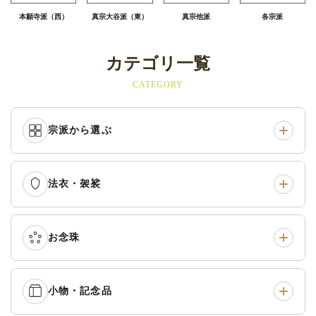
本願寺派（西）
真宗大谷派（東）
真宗他派
各宗派
カテゴリ一覧
CATEGORY
宗派から選ぶ
法衣・袈裟
本願寺派（西）
›
大谷派（東）
›
真宗他派
›
各派共通
›
お念珠
七条袈裟
›
修多羅
›
五条袈裟
›
色衣・裳附
›
小物・記念品
本連念珠（僧侶用）
›
単念珠
›