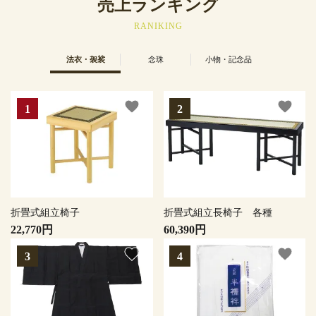
売上ランキング
RANIKING
法衣・袈裟
念珠
小物・記念品
favorite
favorite
折畳式組立椅子
折畳式組立長椅子 各種
22,770円
60,390円
favorite
favorite