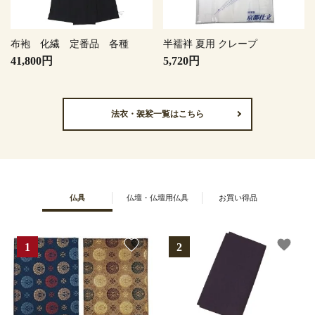
布袍 化繊 定番品 各種
半襦袢 夏用 クレープ
41,800円
5,720円
法衣・袈裟一覧はこちら
仏具
仏壇・仏壇用仏具
お買い得品
favorite
favorite