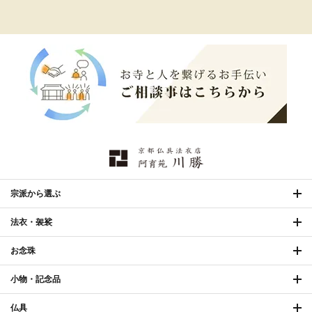
打敷・礼盤打敷・下
›
戸帳・華鬘
›
掛・水引
幕・旗
›
山号額・寄進額・定紋
›
欄間・障子・襖・翠簾
›
本堂金具・上壇彫物
›
掲示板・屋外用品・金
喚鐘・梵鐘・銅像
›
›
物
納骨壇
›
御香・線香
›
宗派から選ぶ
法衣・袈裟
お手入れ用品
›
お念珠
小物・記念品
仏具