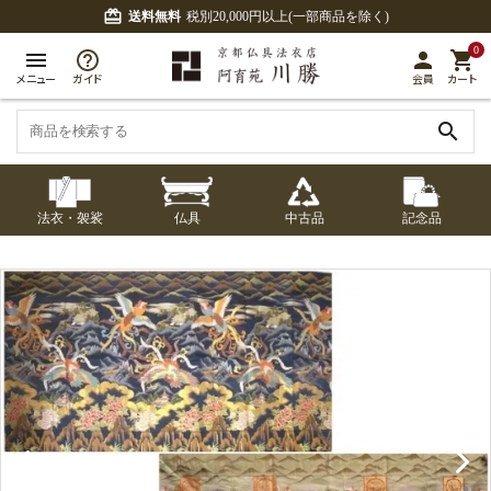
card_giftcard
送料無料
税別20,000円以上(一部商品を除く)
0
menu
person
shopping_cart
メニュー
ガイド
会員
カート
search
法衣・袈裟
仏具
中古品
記念品
七条袈裟
経本入・念珠入・式
七条袈裟
御本尊・御掛軸
中古品
修多羅
ふくさ・風呂敷
宮殿・厨子・須弥壇
アウトレット
章入
修多羅
五条袈裟
中啓・扇子
卓類・常香盤・礼盤
色衣・裳附
収納
天蓋・瓔珞・吊金具
五条袈裟
記念品・おつかいも
灯明具・灯明準備用
黒衣・直綴
布袍・間衣
書籍
金香炉・花瓶・火立
の
品
色衣・裳附
土香炉・香炉台・香
白衣・色服
襦袢・裾除け
仏器・供笥・供物
黒衣・直綴
盒