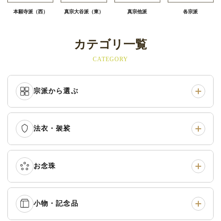
本願寺派（西）
真宗大谷派（東）
真宗他派
各宗派
カテゴリ一覧
CATEGORY
宗派から選ぶ
法衣・袈裟
本願寺派（西）
›
大谷派（東）
›
真宗他派
›
各派共通
›
お念珠
七条袈裟
›
修多羅
›
五条袈裟
›
色衣・裳附
›
小物・記念品
本連念珠（僧侶用）
›
単念珠
›