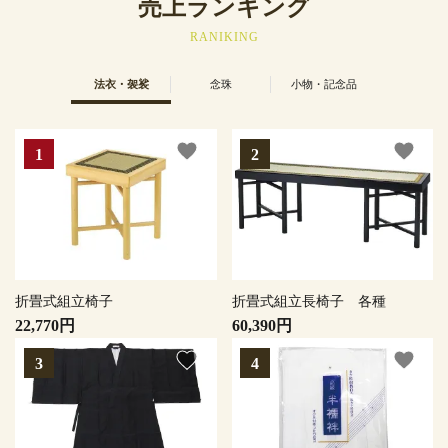
売上ランキング
RANIKING
法衣・袈裟
念珠
小物・記念品
favorite
favorite
折畳式組立椅子
折畳式組立長椅子 各種
22,770円
60,390円
favorite
favorite