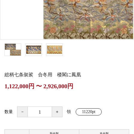
白帯・足袋
きん・きん台・鳴物
草履・はきもの
ご法要用品・箱類
椅子・机・その他仏
袴
得度・中仏用品
讃佛歌掛図
具
打敷・礼盤打敷・下
輪袈裟・畳袈裟
式章・略肩衣
戸帳・華鬘
掛・水引
法衣かばん・中啓半
山号額・寄進額・定
幕・旗
作務衣
装束入
紋
総柄七条袈裟 合冬用 楼閣に鳳凰
欄間・障子・襖・翠
コート・雨具
その他
本堂金具・上壇彫物
1,122,000円 〜 2,926,000円
簾
掲示板・屋外用品・
喚鐘・梵鐘・銅像
金物
数量
－
＋
領
11220pt
納骨壇
御香・線香
新金製
本金製