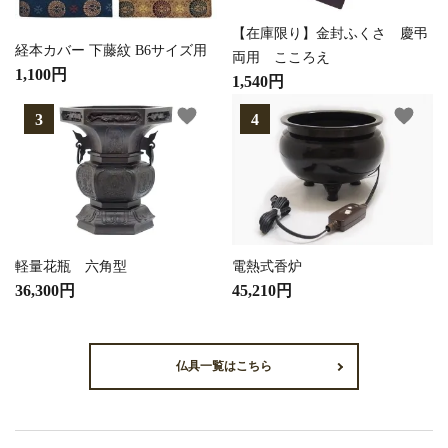
【在庫限り】金封ふくさ 慶弔
経本カバー 下藤紋 B6サイズ用
両用 こころえ
1,100円
1,540円
favorite
favorite
軽量花瓶 六角型
電熱式香炉
36,300円
45,210円
仏具一覧はこちら