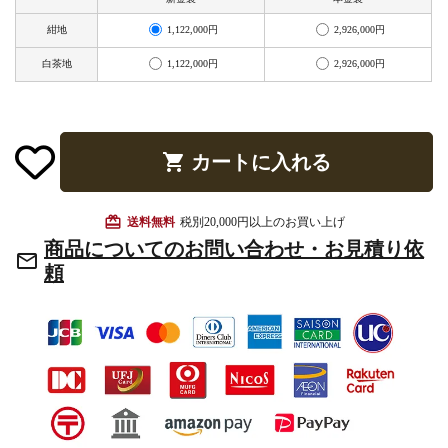
お手入れ用品
1,122,000円
2,926,000円
紺地
1,122,000円
2,926,000円
白茶地
shopping_cart
カートに入れる
card_giftcard
送料無料
税別20,000円以上のお買い上げ
商品についてのお問い合わせ・お見積り依
mail_outline
頼