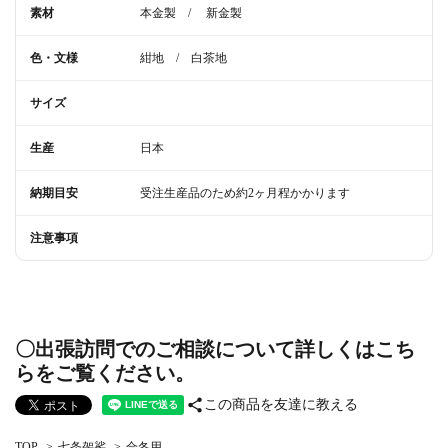
素材
本金製　/　 新金製
色・文様
紺地　/　白茶地
サイズ
生産
日本
納期目安
受注生産品のため約2ヶ月程かかります
注意事項
〇出張訪問でのご相談について詳しくはこち
らをご覧ください。
share
この商品を友達に教える
TOP
>
七条袈裟
>
合冬用