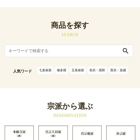
商品を探す
SEARCH
search
七条袈裟
修多羅
五条袈裟
色衣・裳附
黒衣・直綴
人気ワード
宗派から選ぶ
DENOMINATION