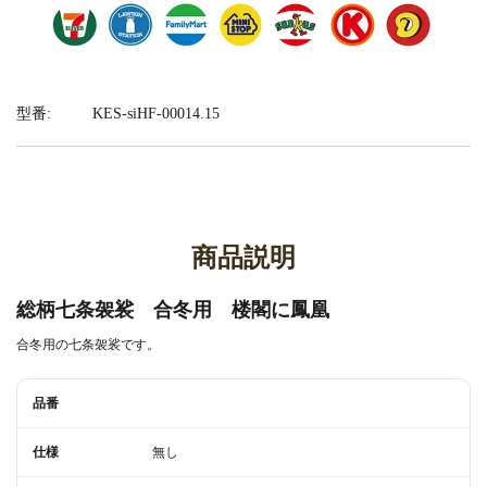
型番:
KES-siHF-00014.15
商品説明
総柄七条袈裟 合冬用 楼閣に鳳凰
合冬用の七条袈裟です。
品番
仕様
無し