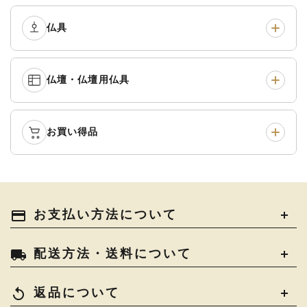
黒衣・直綴
›
布袍・間衣
›
腕輪念珠
›
経本入・念珠入・式章
仏具
›
ふくさ・風呂敷
›
入
白衣・色服
›
襦袢・裾除け
›
中啓・扇子
›
収納
›
仏壇・仏壇用仏具
御本尊・御掛軸
›
宮殿・厨子・須弥壇
›
白帯・足袋
›
草履・はきもの
›
記念品・おつかいもの
›
書籍
›
卓類・常香盤・礼盤
›
天蓋・瓔珞・吊金具
›
袴
›
得度・中仏用品
›
お買い得品
仏壇
›
仏壇用お仏具
›
灯明具・灯明準備用品
›
金香炉・花瓶・火立
›
輪袈裟・畳袈裟
›
式章・略肩衣
›
法名軸
›
過去帳
›
中古品
›
アウトレット
›
土香炉・香炉台・香盒
›
仏器・供笥・供物
›
法衣かばん・中啓半装
payment
お支払い方法について
›
作務衣
›
お位牌
›
お仏壇の引き取り
›
束入
きん・きん台・鳴物
›
ご法要用品・箱類
›
local_shipping
配送方法・送料について
コート・雨具
›
その他
›
椅子・机・その他仏具
›
讃佛歌掛図
›
replay
返品について