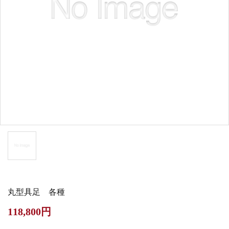
白帯・足袋
きん・きん台・鳴物
草履・はきもの
ご法要用品・箱類
椅子・机・その他仏
袴
得度・中仏用品
讃佛歌掛図
具
打敷・礼盤打敷・下
輪袈裟・畳袈裟
式章・略肩衣
戸帳・華鬘
掛・水引
法衣かばん・中啓半
山号額・寄進額・定
幕・旗
作務衣
装束入
紋
欄間・障子・襖・翠
コート・雨具
その他
本堂金具・上壇彫物
簾
掲示板・屋外用品・
喚鐘・梵鐘・銅像
金物
丸型具足 各種
納骨壇
御香・線香
118,800円