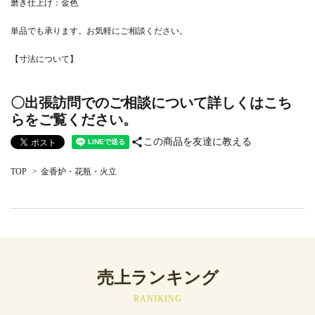
磨き仕上げ：金色
単品でも承ります。お気軽にご相談ください。
【寸法について】
〇出張訪問でのご相談について詳しくはこち
らをご覧ください。
share
この商品を友達に教える
TOP
>
金香炉・花瓶・火立
売上ランキング
RANIKING