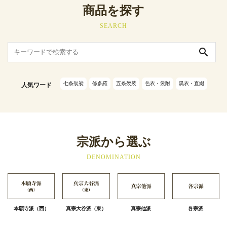
商品を探す
SEARCH
search
七条袈裟
修多羅
五条袈裟
色衣・裳附
黒衣・直綴
人気ワード
宗派から選ぶ
DENOMINATION
本願寺派（西）
真宗大谷派（東）
真宗他派
各宗派