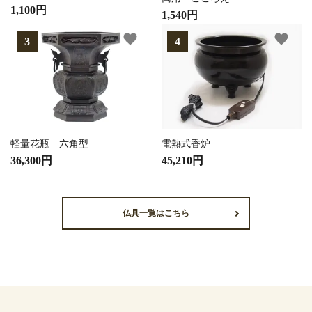
1,100円
1,540円
favorite
favorite
軽量花瓶 六角型
電熱式香炉
36,300円
45,210円
仏具一覧はこちら