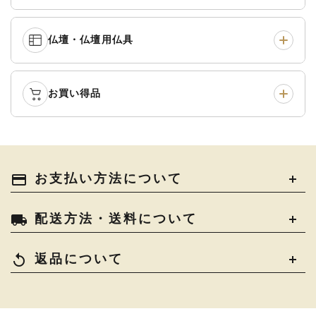
白衣・色服
›
襦袢・裾除け
›
中啓・扇子
›
収納
›
仏壇・仏壇用仏具
御本尊・御掛軸
›
宮殿・厨子・須弥壇
›
白帯・足袋
›
草履・はきもの
›
記念品・おつかいもの
›
書籍
›
卓類・常香盤・礼盤
›
天蓋・瓔珞・吊金具
›
袴
›
得度・中仏用品
›
お買い得品
仏壇
›
仏壇用お仏具
›
灯明具・灯明準備用品
›
金香炉・花瓶・火立
›
輪袈裟・畳袈裟
›
式章・略肩衣
›
法名軸
›
過去帳
›
中古品
›
アウトレット
›
土香炉・香炉台・香盒
›
仏器・供笥・供物
›
法衣かばん・中啓半装
payment
お支払い方法について
›
作務衣
›
お位牌
›
お仏壇の引き取り
›
束入
きん・きん台・鳴物
›
ご法要用品・箱類
›
local_shipping
配送方法・送料について
コート・雨具
›
その他
›
椅子・机・その他仏具
›
讃佛歌掛図
›
replay
返品について
打敷・礼盤打敷・下
›
戸帳・華鬘
›
掛・水引