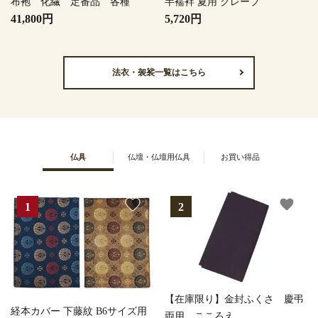
布袍 化繊 定番品 各種
半襦袢 夏用 クレープ
41,800円
5,720円
法衣・袈裟一覧はこちら
仏具
仏壇・仏壇用仏具
お買い得品
favorite
favorite
【在庫限り】金封ふくさ 慶弔
経本カバー 下藤紋 B6サイズ用
両用 こころえ