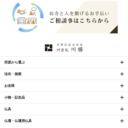
幕・旗
›
山号額・寄進額・定紋
›
欄間・障子・襖・翠簾
›
本堂金具・上壇彫物
›
掲示板・屋外用品・金
喚鐘・梵鐘・銅像
›
›
物
納骨壇
›
御香・線香
›
宗派から選ぶ
法衣・袈裟
お手入れ用品
›
お念珠
小物・記念品
仏具
合計2万円（税込）以上ご購入で
送料無料
shopping_cart
カートに入れる
118,800円
（税込）
仏壇・仏壇用仏具