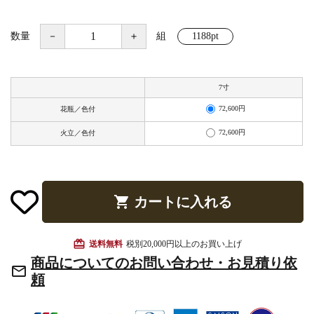
お手入れ用品
数量
－
＋
組
1188pt
7寸
72,600円
花瓶／色付
72,600円
火立／色付
shopping_cart
カートに入れる
card_giftcard
送料無料
税別20,000円以上のお買い上げ
商品についてのお問い合わせ・お見積り依
mail_outline
頼