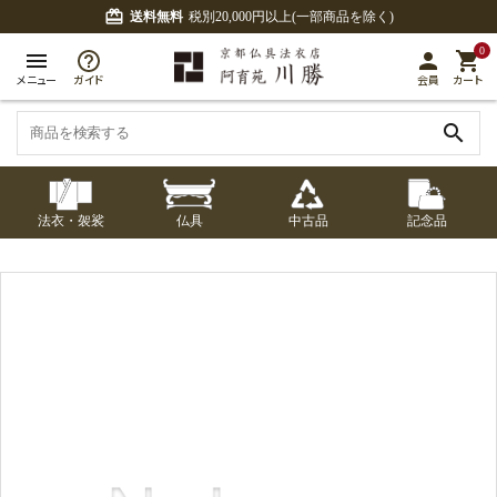
card_giftcard
送料無料
税別20,000円以上(一部商品を除く)
0
menu
person
shopping_cart
メニュー
ガイド
会員
カート
search
法衣・袈裟
仏具
中古品
記念品
七条袈裟
経本入・念珠入・式
七条袈裟
御本尊・御掛軸
中古品
修多羅
ふくさ・風呂敷
宮殿・厨子・須弥壇
アウトレット
章入
修多羅
五条袈裟
中啓・扇子
卓類・常香盤・礼盤
色衣・裳附
収納
天蓋・瓔珞・吊金具
五条袈裟
記念品・おつかいも
灯明具・灯明準備用
黒衣・直綴
布袍・間衣
書籍
金香炉・花瓶・火立
の
品
色衣・裳附
土香炉・香炉台・香
白衣・色服
襦袢・裾除け
仏器・供笥・供物
黒衣・直綴
盒