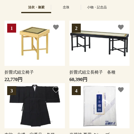
法衣・袈裟
念珠
小物・記念品
favorite
favorite
折畳式組立椅子
折畳式組立長椅子 各種
22,770円
60,390円
favorite
favorite