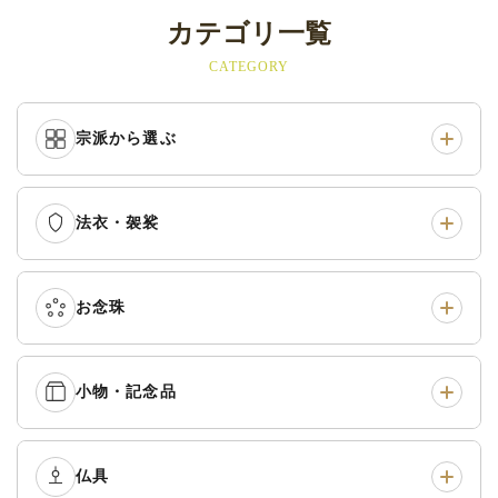
カテゴリ一覧
CATEGORY
宗派から選ぶ
法衣・袈裟
本願寺派（西）
›
大谷派（東）
›
真宗他派
›
各派共通
›
お念珠
七条袈裟
›
修多羅
›
五条袈裟
›
色衣・裳附
›
小物・記念品
本連念珠（僧侶用）
›
単念珠
›
黒衣・直綴
›
布袍・間衣
›
腕輪念珠
›
経本入・念珠入・式章
仏具
›
ふくさ・風呂敷
›
入